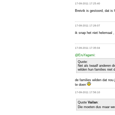
17-09-2011 17:25:40
Breivik is gestoord, dat is 
17-09-2011 17:26:07
ik snap het niet helemaal ,
17-09-2011 17:35:04
@EruYagami
:
Quote:
Net als twaalf anderen di
wilden hun families niet
de families wilden dat nou 
te doen
17-09-2011 17:56:10
Quote
Vailan
:
Die moeten dus maar we