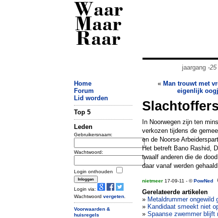
Waar
Maar
Raar
jaargang
-25
Home
«
Man trouwt met v
Forum
eigenlijk oog
Lid worden
Slachtoffer
Top 5
In Noorwegen zijn ten mins
Leden
verkozen tijdens de gemee
Gebruikersnaam:
en de Noorse Arbeidersparti
Het betreft Bano Rashid, D
Wachtwoord:
twaalf anderen die de dood 
daar vanaf werden gehaald
Login onthouden
nietmeer
17-09-11 - ©
PowNed
Login via:
Gerelateerde artikelen
Wachtwoord
vergeten
.
»
Metaldrummer ongewild 
»
Kandidaat smeekt niet 
Voorwaarden &
»
Spaanse zwemmer blijft 
huisregels