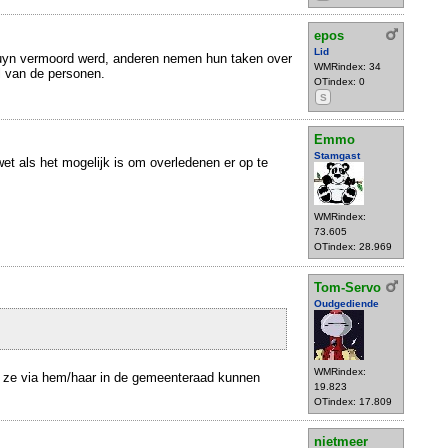
epos
Lid
rtuyn vermoord werd, anderen nemen hun taken over
WMRindex: 34
l van de personen.
OTindex: 0
S
Emmo
Stamgast
et als het mogelijk is om overledenen er op te
WMRindex:
73.605
OTindex: 28.969
Tom-Servo
Oudgediende
WMRindex:
 ze via hem/haar in de gemeenteraad kunnen
19.823
OTindex: 17.809
nietmeer