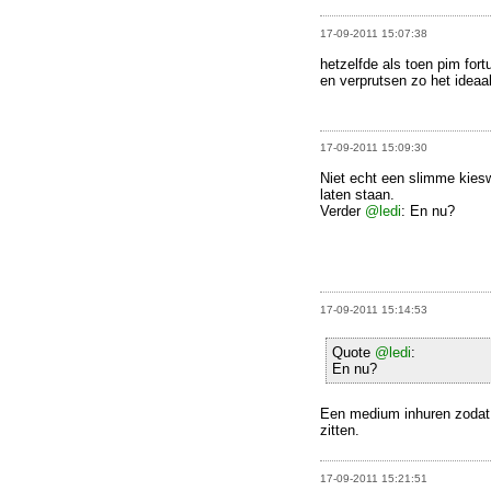
17-09-2011 15:07:38
hetzelfde als toen pim fo
en verprutsen zo het ideaa
17-09-2011 15:09:30
Niet echt een slimme kiesw
laten staan.
Verder
@ledi
: En nu?
17-09-2011 15:14:53
Quote
@ledi
:
En nu?
Een medium inhuren zodat
zitten.
17-09-2011 15:21:51