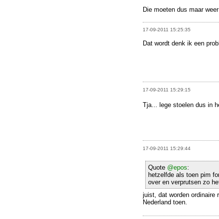
Die moeten dus maar wee
17-09-2011 15:25:35
Dat wordt denk ik een pro
17-09-2011 15:29:15
Tja... lege stoelen dus in 
17-09-2011 15:29:44
Quote
@epos
:
hetzelfde als toen pim 
over en verprutsen zo he
juist, dat worden ordinaire
Nederland toen.