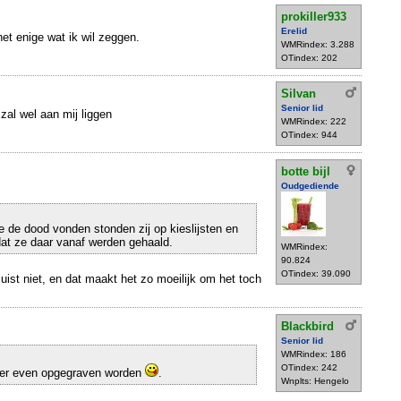
prokiller933
Erelid
het enige wat ik wil zeggen.
WMRindex: 3.288
OTindex: 202
Silvan
Senior lid
 zal wel aan mij liggen
WMRindex: 222
OTindex: 944
botte bijl
Oudgediende
e de dood vonden stonden zij op kieslijsten en
 dat ze daar vanaf werden gehaald.
WMRindex:
90.824
OTindex: 39.090
juist niet, en dat maakt het zo moeilijk om het toch
Blackbird
Senior lid
WMRindex: 186
OTindex: 242
er even opgegraven worden
.
Wnplts: Hengelo