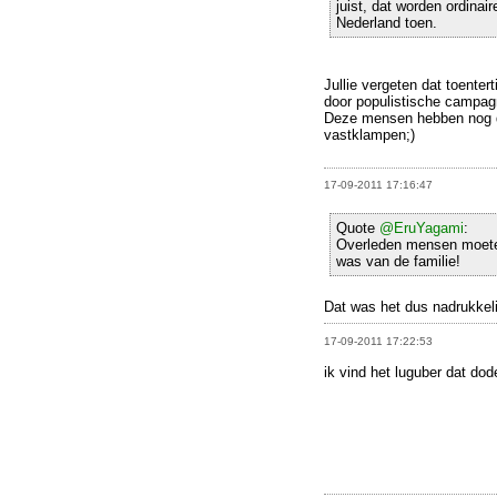
juist, dat worden ordinai
Nederland toen.
Jullie vergeten dat toenter
door populistische campag
Deze mensen hebben nog de
vastklampen;)
17-09-2011 17:16:47
Quote
@EruYagami
:
Overleden mensen moeten
was van de familie!
Dat was het dus nadrukkelij
17-09-2011 17:22:53
ik vind het luguber dat d