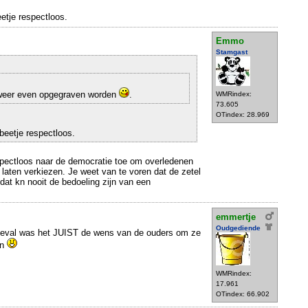
eetje respectloos.
Emmo
Stamgast
weer even opgegraven worden
.
WMRindex:
73.605
OTindex: 28.969
 beetje respectloos.
spectloos naar de democratie toe om overledenen
 laten verkiezen. Je weet van te voren dat de zetel
dat kn nooit de bedoeling zijn van een
emmertje
Oudgediende
 geval was het JUIST de wens van de ouders om ze
en
WMRindex:
17.961
OTindex: 66.902