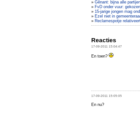
»
Gênant: bijna alle parti
»
FvD onder vuur: gekozen
»
15-jarige jongen mag ond
»
Ezel niet in gemeenteraa
»
Reclamespotje relativeer
Reacties
17-09-2011 15:04:47
En toen?
17-09-2011 15:05:05
En nu?