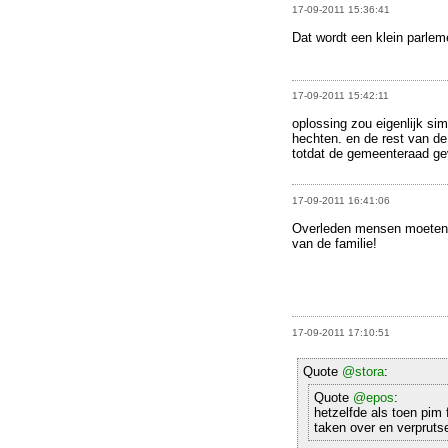
17-09-2011 15:36:41
Dat wordt een klein parlem
17-09-2011 15:42:11
oplossing zou eigenlijk si
hechten. en de rest van de
totdat de gemeenteraad gev
17-09-2011 16:41:06
Overleden mensen moeten z
van de familie!
17-09-2011 17:10:51
Quote
@stora
:
Quote
@epos
:
hetzelfde als toen pim
taken over en verpruts