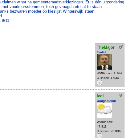
jen claimen winst na gemeenteraadsverkiezingen. Er is één uitzondering
 met voorkeursstemmen, toch gevraagd zetel af te staan
anks bezwaren moeder op kieslijst Winterswijk staan
d
t 9/11
TheMajor
Erelid
WMRindex: 1.164
OTindex: 1.934
S
ledi
Oudgediende
WMRindex:
47.811
OTindex: 23.036
S