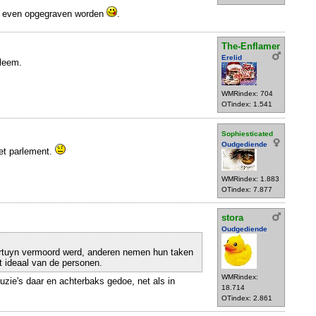
r even opgegraven worden
.
The-Enflamer
Erelid
bleem.
WMRindex: 704
OTindex: 1.541
Sophiesticated
Oudgediende
het parlement.
WMRindex: 1.883
OTindex: 7.877
stora
Oudgediende
fortuyn vermoord werd, anderen nemen hun taken
t ideaal van de personen.
WMRindex:
 ruzie's daar en achterbaks gedoe, net als in
18.714
OTindex: 2.861