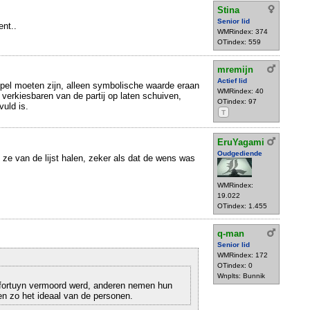
Stina
Senior lid
ent..
WMRindex: 374
OTindex: 559
mremijn
Actief lid
mpel moeten zijn, alleen symbolische waarde eraan
WMRindex: 40
 verkiesbaren van de partij op laten schuiven,
OTindex: 97
uld is.
T
EruYagami
Oudgediende
e van de lijst halen, zeker als dat de wens was
WMRindex:
19.022
OTindex: 1.455
q-man
Senior lid
WMRindex: 172
OTindex: 0
Wnplts: Bunnik
 fortuyn vermoord werd, anderen nemen hun
en zo het ideaal van de personen.