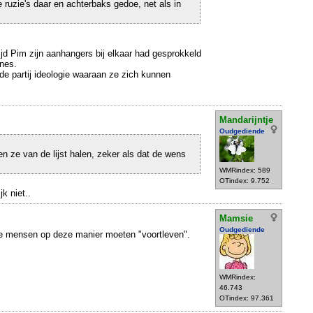
re ruzie's daar en achterbaks gedoe, net als in
tijd Pim zijn aanhangers bij elkaar had gesprokkeld
nes.
 partij ideologie waaraan ze zich kunnen
Mandarijntje
Oudgediende
 ze van de lijst halen, zeker als dat de wens
WMRindex: 589
OTindex: 9.752
k niet..
Mamsie
Oudgediende
ode mensen op deze manier moeten "voortleven".
WMRindex:
46.743
OTindex: 97.361