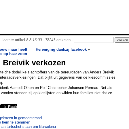
- laatste artikel
8-8 16:00
-
78243
artikelen -
rouw maar heeft
Hereniging dankzij facebook
»
je op haar zoon
s Breivik verkozen
te drie dodelijke slachtoffers van de terreurdaden van Anders Breivik
nteraadsverkiezingen. Dat blijkt uit gegevens van de kiescommissies
j.
iderik Aamodt-Olsen en Rolf Christopher Johansen Perreau. Net als
vonden stonden zij op kieslijsten en wilden hun families niet dat ze
.
gekozen in gemeenteraad
op hem te stemmen
na startschot staan om Barcelona