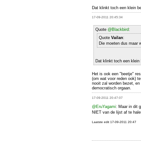
Dat klinkt toch een klein b
17-09-2011 20:45:34
Quote
@Blackbird
:
Quote
Vailan
:
Die moeten dus maar 
Dat klinkt toch een klein
Het is ook een "beetje" re
(om wat voor reden ook) te
nooit zal worden bezet, en 
democratisch orgaan.
17-09-2011 20:47:07
@EruYagami
: Maar in dit
NIET van de lijst af te hal
Laatste edit 17-09-2011 20:47