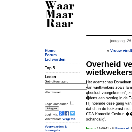
Waar
Maar
Raar
jaargang
-25
Home
«
Vrouw vindt
Forum
Lid worden
Overheid ve
Top 5
wietkweker
Leden
Gebruikersnaam:
Het agentschap Domeinen v
van wietkwekers zoals lamp
Wachtwoord:
absoluut voorgekomen", zei
tijdens een overleg in de 
Hij noemde deze gang van z
Login onthouden
dat dit in de toekomst ni
CDA-Kamerlid Coskun ��r�
Login via:
schandalig'.
Wachtwoord
vergeten
.
Voorwaarden &
heraux
19-06-11 - ©
Nieuws.nl
huisregels