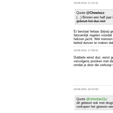
19-06-2011 17:12:31
Quote
@Chewiezz
:
(...) Binnen een half jaar
gebeurt het dus niet
Er bestaat helaas (bijna) g
fatsoenlijk regelen voorda
heksen jacht. Wel mensen 
beleid durven te maken dat
19-06-2011 17:59:41
Dubbele winst dus; eerst 
vervolgens pronken met da
omdat je door die verkoop w
19-06-2011 18:23:50
Quote
@christian11x
:
dit gebeurt ook met drug
verkopen het gewoon wee