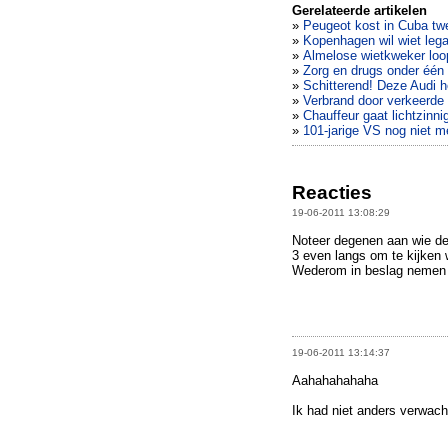
Gerelateerde artikelen
»
Peugeot kost in Cuba tw
»
Kopenhagen wil wiet lega
»
Almelose wietkweker loop
»
Zorg en drugs onder één
»
Schitterend! Deze Audi 
»
Verbrand door verkeerde
»
Chauffeur gaat lichtzinni
»
101-jarige VS nog niet m
Reacties
19-06-2011 13:08:29
Noteer degenen aan wie de
3 even langs om te kijken
Wederom in beslag nemen e
19-06-2011 13:14:37
Aahahahahaha
Ik had niet anders verwach