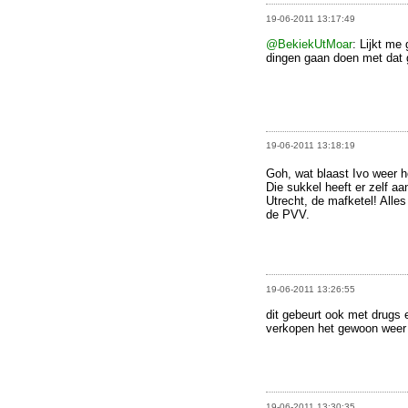
19-06-2011 13:17:49
@BekiekUtMoar
: Lijkt me
dingen gaan doen met dat 
19-06-2011 13:18:19
Goh, wat blaast Ivo weer 
Die sukkel heeft er zelf 
Utrecht, de mafketel! Alle
de PVV.
19-06-2011 13:26:55
dit gebeurt ook met drugs 
verkopen het gewoon weer 
19-06-2011 13:30:35