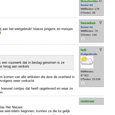
Metaalhoofdje
Senior lid
WMRindex: 178
OTindex: 39
hessebes
Senior lid
ij aan het wietgebruik! klasse jongens en meisjes
WMRindex: 76
OTindex: 148
S
ledi
Oudgediende
s een vuurwerk dat in beslag genomen is ze
r terug aan winkels
WMRindex:
47.811
en komen van alle artikelen die door de overheid in
OTindex: 23.036
rvolgens weer verkocht.
S
 hoeveel centjes dat heeft opgeleverd en waar ze
en.
nietmeer
 Was Het Nieuws:
we wiet-telers beginnen, kunnen ze die lui gelijk