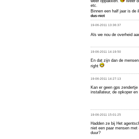
weer oppakken.
Weer do
etc.
Binnen een half jaar is de i
dus niet
19-06-2011 13:36:37
Als we nou de overheid a
19-06-2011 14:19:50
En dat zijn dan de mensen
right
19-06-2011 14:27:13
Kan er geen gps zendertje 
installateur, de opkoper en 
19-06-2011 15:01:25
Hadden ze bij Het agentsc
niet een paar mensen met o
duur?