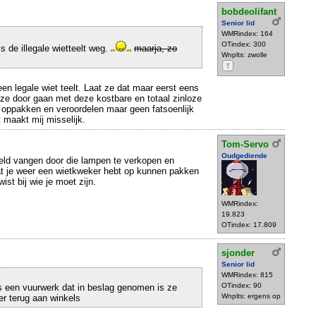
bobdeolifant
Senior lid
WMRindex: 164
OTindex: 300
 is de illegale wietteelt weg.
maarja, zo
Wnplts: zwolle
T
een legale wiet teelt. Laat ze dat maar eerst eens
t ze door gaan met deze kostbare en totaal zinloze
oppakken en veroordelen maar geen fatsoenlijk
 maakt mij misselijk.
Tom-Servo
Oudgediende
geld vangen door die lampen te verkopen en
t je weer een wietkweker hebt op kunnen pakken
ist bij wie je moet zijn.
WMRindex:
19.823
OTindex: 17.809
sjonder
Senior lid
WMRindex: 815
OTindex: 90
s een vuurwerk dat in beslag genomen is ze
Wnplts: ergens op
r terug aan winkels