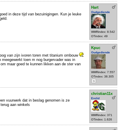
Hart
Oudgediende
 goed in deze tijd van bezuinigingen. Kun je leuke
geld.
WMRindex: 8.542
OTindex: 49
Kpuc
Oudgediende
hoog van zijn ivoren toren met titanium ombouw
aan meegewerkt toen m nog burgervader was in
s om maar goed te kunnen likken aan de ster van
WMRindex: 7.557
OTindex: 38.305
S
christian11x
Erelid
een vuurwerk dat in beslag genomen is ze
terug aan winkels
WMRindex: 371
OTindex: 1.626