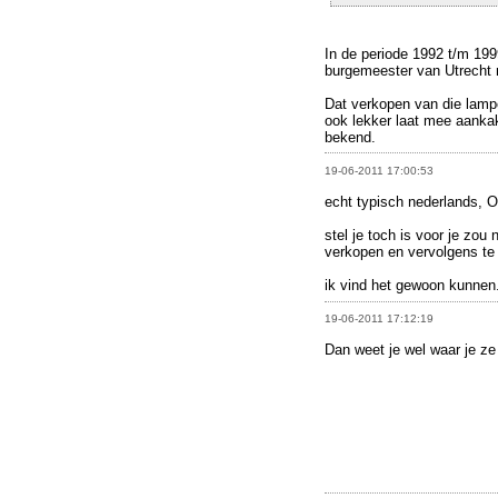
In de periode 1992 t/m 19
burgemeester van Utrecht n
Dat verkopen van die lamp
ook lekker laat mee aankak
bekend.
19-06-2011 17:00:53
echt typisch nederlands
stel je toch is voor je zo
verkopen en vervolgens te '
ik vind het gewoon kunnen.
19-06-2011 17:12:19
Dan weet je wel waar je ze