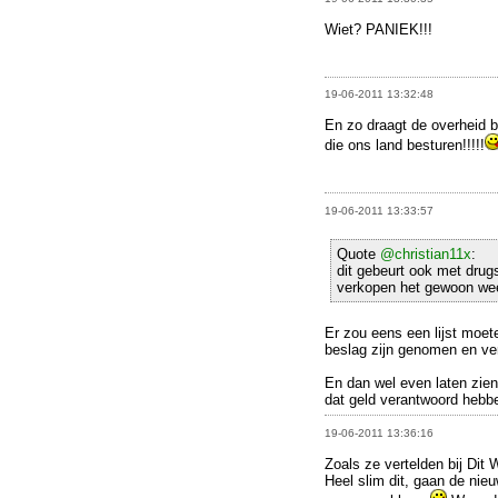
Wiet? PANIEK!!!
19-06-2011 13:32:48
En zo draagt de overheid b
die ons land besturen!!!!!
19-06-2011 13:33:57
Quote
@christian11x
:
dit gebeurt ook met drug
verkopen het gewoon wee
Er zou eens een lijst moet
beslag zijn genomen en ve
En dan wel even laten zien
dat geld verantwoord hebb
19-06-2011 13:36:16
Zoals ze vertelden bij Dit
Heel slim dit, gaan de nieu