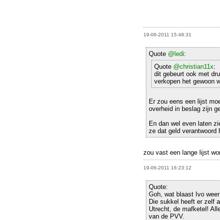
19-06-2011 15:48:31
Quote
@ledi
:
Quote
@christian11x
:
dit gebeurt ook met dr
verkopen het gewoon w
Er zou eens een lijst mo
overheid in beslag zijn 
En dan wel even laten zi
ze dat geld verantwoord
zou vast een lange lijst wo
19-06-2011 16:23:12
Quote:
Goh, wat blaast Ivo weer
Die sukkel heeft er zelf
Utrecht, de mafketel! Al
van de PVV.