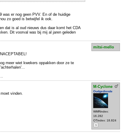
99 was er nog geen PVV. En of de huidige
ou zo goed is betwijfel ik ook.
en dat is al oud nieuws dus daar komt het CDA
ken. Dit voorval was bij mij al jaren geleden
mitsi-mello
, ONACEPTABEL!
u nog meer wiet kwekers oppakken door ze te
achterhalen'...
..
M-Cyclone
Oudgediende
 moet vinden.
WMRindex:
16.282
OTindex: 18.824
S