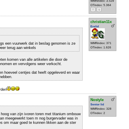
WMRindex: 3.529
OTindex: 5.364
T
S
christian11x
Erelid
ugs een vuurwerk dat in beslag genomen is ze
WMRindex: 371
eer terug aan winkels
OTindex: 1.626
eten komen van alle artikelen die door de
genomen en vervolgens weer verkocht.
en hoeveel centjes dat heeft opgeleverd en waar
 hebben.
rden
Nostyle
Senior lid
WMRindex: 328
OTindex: 2
 hoog van zijn ivoren toren met titanium ombouw
 aan meegewerkt toen m nog burgervader was in
les om maar goed te kunnen likken aan de ster