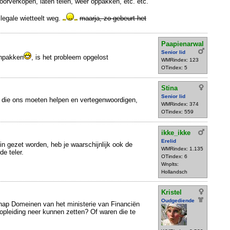
orverkopen, laten telen, weer oppakken, etc. etc.
llegale wietteelt weg.
maarja, zo gebeurt het
Paapienarwal
Senior lid
anpakken
, is het probleem opgelost
WMRindex: 123
OTindex: 5
Stina
Senior lid
 die ons moeten helpen en vertegenwoordigen,
WMRindex: 374
OTindex: 559
ikke_ikke
Erelid
in gezet worden, heb je waarschijnlijk ook de
WMRindex: 1.135
de teler.
OTindex: 6
Wnplts:
Hollandsch
Kristel
Oudgediende
hap Domeinen van het ministerie van Financiën
pleiding neer kunnen zetten? Of waren die te