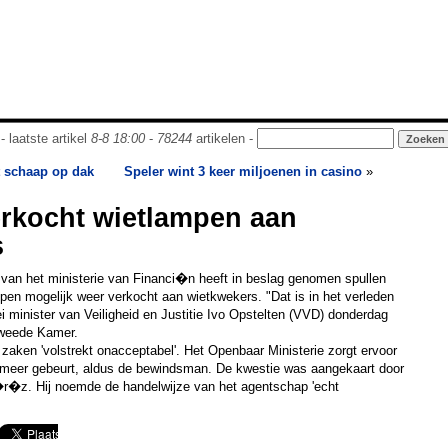
- laatste artikel
8-8 18:00
-
78244
artikelen -
 schaap op dak
Speler wint 3 keer miljoenen in casino
»
rkocht wietlampen aan
s
an het ministerie van Financi�n heeft in beslag genomen spullen
en mogelijk weer verkocht aan wietkwekers. "Dat is in het verleden
 minister van Veiligheid en Justitie Ivo Opstelten (VVD) donderdag
Tweede Kamer.
aken 'volstrekt onacceptabel'. Het Openbaar Ministerie zorgt ervoor
et meer gebeurt, aldus de bewindsman. De kwestie was aangekaart door
z. Hij noemde de handelwijze van het agentschap 'echt