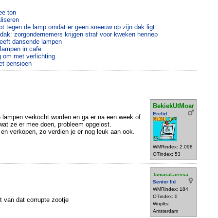
ee ton
liseren
t tegen de lamp omdat er geen sneeuw op zijn dak ligt
 dak: zorgondernemers krijgen straf voor kweken hennep
heeft dansende lampen
 lampen in cafe
g om met verlichting
et pensioen
BekiekUtMoar
Erelid
 lampen verkocht worden en ga er na een week of
 wat ze er mee doen, probleem opgelost.
n verkopen, zo verdien je er nog leuk aan ook.
WMRindex: 2.098
OTindex: 53
TamaraLarissa
Senior lid
WMRindex: 184
OTindex: 0
t van dat corrupte zootje
Wnplts:
Amsterdam