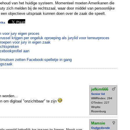
 behoud van het huidige systeem. Momenteel moeten Amerikanen die
duty zich melden bij de rechtszaal, waar door middel van persoonlijke
j een objectieve uitspraak kunnen doen over de zaak die speelt.
rika
 voor jury eigen proces
ussel krijgen per ongeluk oproeping als jurylid voor terreurproces
roepen voor jury in eigen zaak
echtspreken
cebookprofiel aan
mutsen zetten Facebook-spelletje in gang
ugszaak
jefkim666
Senior lid
n worden...
WMRindex: 294
en om digitaal "onzichtbaar" te zijn
OTindex: 227
Wnplts:
Rozenburg
Mamsie
Oudgediende
e wereld letterlijk ter inzage te liggen. Nooit van