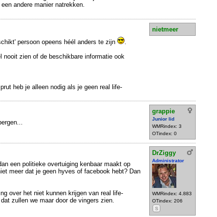
p een andere manier natrekken.
nietmeer
schikt' persoon opeens héél anders te zijn
.
el nooit zien of de beschikbare informatie ook
rut heb je alleen nodig als je geen real life-
grappie
Junior lid
bergen...
WMRindex: 3
OTindex: 0
DrZiggy
Administrator
dan een politieke overtuiging kenbaar maakt op
iet meer dat je geen hyves of facebook hebt? Dan
g over het niet kunnen krijgen van real life-
WMRindex: 4.883
dat zullen we maar door de vingers zien.
OTindex: 206
S