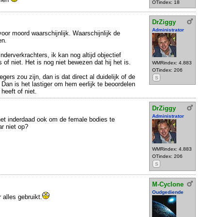
OTindex: 18
DrZiggy
Administrator
voor moord waarschijnlijk. Waarschijnlijk de
en.
nderverkrachters, ik kan nog altijd objectief
 of niet. Het is nog niet bewezen dat hij het is.
WMRindex: 4.883
OTindex: 206
gers zou zijn, dan is dat direct al duidelijk of de
S
. Dan is het lastiger om hem eerlijk te beoordelen
heeft of niet.
DrZiggy
Administrator
 het inderdaad ook om de female bodies te
ar niet op?
WMRindex: 4.883
OTindex: 206
S
M-Cyclone
Oudgediende
alles gebruikt.