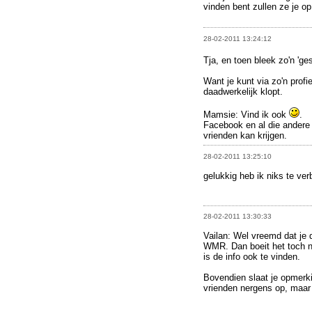
vinden bent zullen ze je o
28-02-2011 13:24:12
Tja, en toen bleek zo'n 'ge
Want je kunt via zo'n profi
daadwerkelijk klopt.
Mamsie: Vind ik ook
.
Facebook en al die andere p
vrienden kan krijgen.
28-02-2011 13:25:10
gelukkig heb ik niks te ver
28-02-2011 13:30:33
Vailan: Wel vreemd dat je 
WMR. Dan boeit het toch n
is de info ook te vinden.
Bovendien slaat je opmerkin
vrienden nergens op, maar 