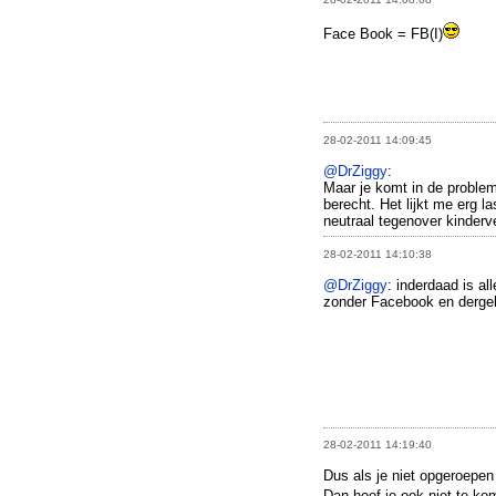
Face Book = FB(I)
28-02-2011 14:09:45
@DrZiggy
:
Maar je komt in de problem
berecht. Het lijkt me erg l
neutraal tegenover kinderv
28-02-2011 14:10:38
@DrZiggy
: inderdaad is al
zonder Facebook en dergeli
28-02-2011 14:19:40
Dus als je niet opgeroepen
Dan hoef je ook niet te k