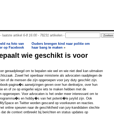
- laatste artikel
6-8 16:00
-
78231
artikelen -
eld na foto van
Ouders brengen kind naar politie om
er op Facebook
haar bang te maken
»
paalt wie geschikt is voor
er geraadpleegd om te bepalen wie wel en wie niet deel kan uitmaken
echtszaak. Zowel het openbaar ministerie als advocaten raadplegen de
zien of de mensen die zijn opgeroepen voor jury duty geschikt zijn.
ebook-pagina�s aanwijzingen geven over hun denkwijze, over hun
gie en of ze op enigerlei wijze iets te maken hebben met de
jn opgeroepen. Voor advocaten is het onder meer interessant om te
-programma�s en hobby�s van het potenti�le jurylid zijn. Ook
s MySpace en Twitter worden gescand op voorkeuren en reacties.
et online speuren naar de geschiktheid van jury-kandidaten slechte
 dat de context ontbreekt bij berichten en status updates op