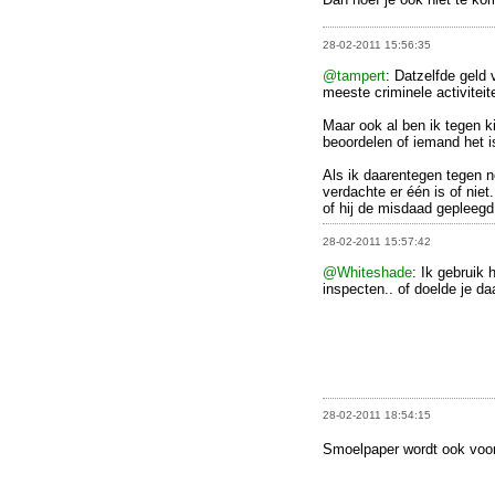
28-02-2011 15:56:35
@tampert
: Datzelfde geld 
meeste criminele activiteit
Maar ook al ben ik tegen ki
beoordelen of iemand het is
Als ik daarentegen tegen ne
verdachte er één is of niet
of hij de misdaad gepleegd 
28-02-2011 15:57:42
@Whiteshade
: Ik gebruik
inspecten.. of doelde je da
28-02-2011 18:54:15
Smoelpaper wordt ook voor 