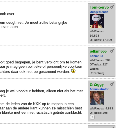
Tom-Servo
Oudgediende
 ook over.
eem deugt niet. Je moet zulke belangrijke
 over laten.
WMRindex:
19.823
OTindex: 17.809
jefkim666
Senior lid
WMRindex: 294
oit goed begrepen, je bent verplicht om te komen
OTindex: 227
aar je mag geen politieke of persoonlijke voorkeur
Wnplts:
echters daar ook niet op gescreend worden.
Rozenburg
DrZiggy
Administrator
ag je wel voorkeur hebben, alleen niet als het met
eft.
g om de leden van de KKK op te roepen in een
aar aan de andere kant kunnen ze misschien best
WMRindex: 4.883
 blanke met een niet racistisch getinte aanklacht.
OTindex: 206
S