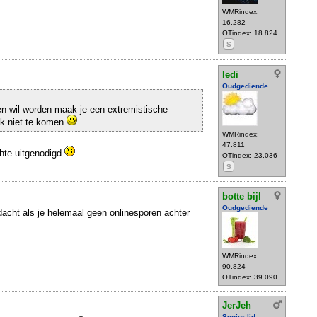
WMRindex:
16.282
OTindex: 18.824
S
ledi
Oudgediende
en wil worden maak je een extremistische
ok niet te komen
WMRindex:
47.811
hte uitgenodigd.
OTindex: 23.036
S
botte bijl
Oudgediende
rdacht als je helemaal geen onlinesporen achter
WMRindex:
90.824
OTindex: 39.090
JerJeh
Senior lid