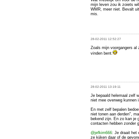
mijn leven zou ik zoiets w
WMR, meer niet. Bevalt uit
mis.
28-02-2011 12:52:27
Zoals mijn voorgangers al z
vinden bent.
28-02-2011 13:19:11
Je bepaald helemaal zelf w
niet mee overweg kunnen i
En met zelf bepalen bedoe
niet tonen aan derden", ma
bekend zijn. En zo kan je
contacten hebben zonder g
@jefkim666
: Je draait he
ze kijken daar of de gevond