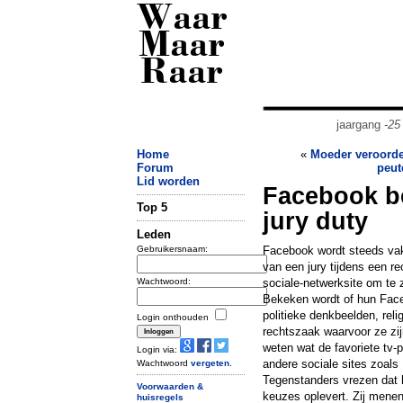
Waar
Maar
Raar
jaargang
-25
Home
«
Moeder veroorde
Forum
peut
Lid worden
Facebook be
Top 5
jury duty
Leden
Gebruikersnaam:
Facebook wordt steeds vak
van een jury tijdens een r
Wachtwoord:
sociale-netwerksite om te 
Bekeken wordt of hun Fac
politieke denkbeelden, reli
Login onthouden
rechtszaak waarvoor ze zi
weten wat de favoriete tv
Login via:
andere sociale sites zoal
Wachtwoord
vergeten
.
Tegenstanders vrezen dat h
Voorwaarden &
keuzes oplevert. Zij menen
huisregels