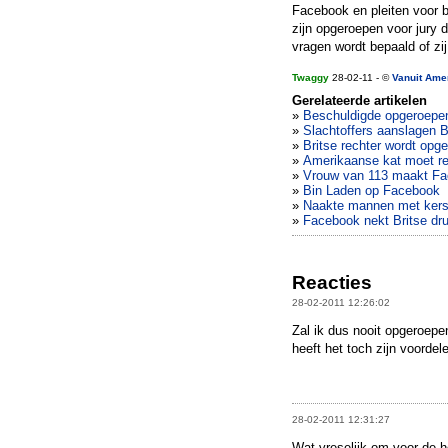
Facebook en pleiten voor
zijn opgeroepen voor jury 
vragen wordt bepaald of zi
Twaggy
28-02-11 - ©
Vanuit Ame
Gerelateerde artikelen
»
Beschuldigde opgeroepen
»
Slachtoffers aanslagen Br
»
Britse rechter wordt opge
»
Amerikaanse kat moet r
»
Vrouw van 113 maakt Fa
»
Bin Laden op Facebook
»
Naakte mannen met kerst
»
Facebook nekt Britse dr
Reacties
28-02-2011 12:26:02
Zal ik dus nooit opgeroepe
heeft het toch zijn voordel
28-02-2011 12:31:27
Wat vreselijk om voor de hel