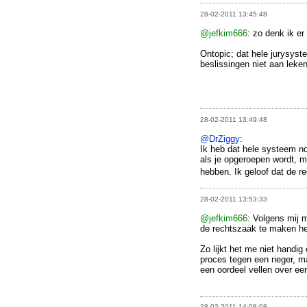
28-02-2011 13:45:48
@jefkim666
: zo denk ik er
Ontopic; dat hele jurysyst
beslissingen niet aan leken
28-02-2011 13:49:48
@DrZiggy
:
Ik heb dat hele systeem no
als je opgeroepen wordt, m
hebben. Ik geloof dat de r
28-02-2011 13:53:33
@jefkim666
: Volgens mij m
de rechtszaak te maken he
Zo lijkt het me niet handi
proces tegen een neger, m
een oordeel vellen over een
28-02-2011 14:08:08