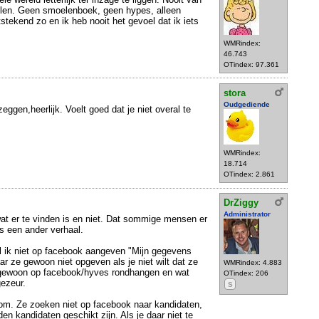
illen. Geen smoelenboek, geen hypes, alleen
stekend zo en ik heb nooit het gevoel dat ik iets
WMRindex:
46.743
OTindex: 97.361
stora
Oudgediende
eggen,heerlijk. Voelt goed dat je niet overal te
WMRindex:
18.714
OTindex: 2.861
DrZiggy
Administrator
at er te vinden is en niet. Dat sommige mensen er
s een ander verhaal.
l ik niet op facebook aangeven "Mijn gegevens
ar ze gewoon niet opgeven als je niet wilt dat ze
WMRindex: 4.883
 gewoon op facebook/hyves rondhangen en wat
OTindex: 206
ezeur.
S
t om. Ze zoeken niet op facebook naar kandidaten,
en kandidaten geschikt zijn. Als je daar niet te