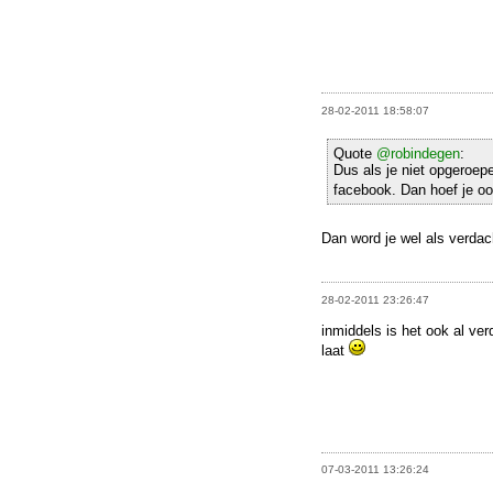
28-02-2011 18:58:07
Quote
@robindegen
:
Dus als je niet opgeroep
facebook. Dan hoef je o
Dan word je wel als verdac
28-02-2011 23:26:47
inmiddels is het ook al ve
laat
07-03-2011 13:26:24