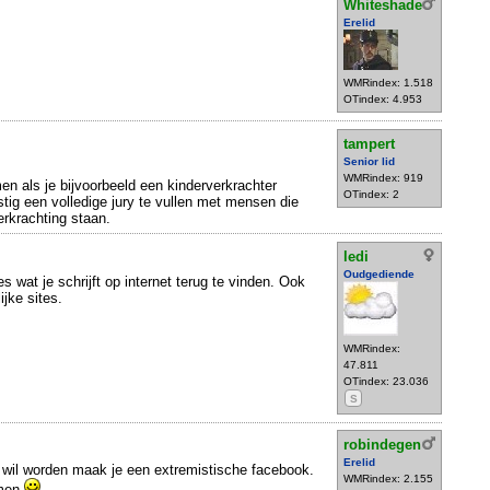
Whiteshade
Erelid
WMRindex: 1.518
OTindex: 4.953
tampert
Senior lid
WMRindex: 919
en als je bijvoorbeeld een kinderverkrachter
OTindex: 2
astig een volledige jury te vullen met mensen die
erkrachting staan.
ledi
Oudgediende
les wat je schrijft op internet terug te vinden. Ook
jke sites.
WMRindex:
47.811
OTindex: 23.036
S
robindegen
Erelid
 wil worden maak je een extremistische facebook.
WMRindex: 2.155
omen