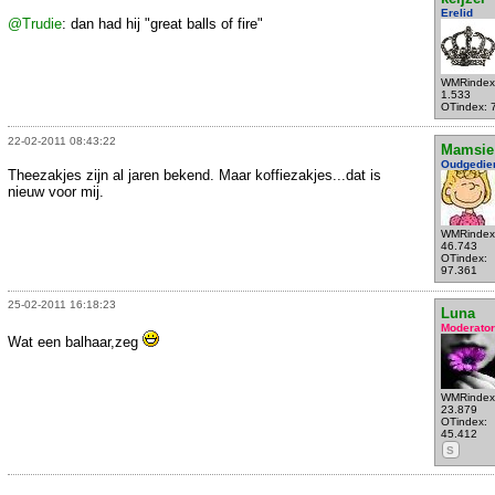
Erelid
@Trudie
: dan had hij "great balls of fire"
WMRindex
1.533
OTindex: 
22-02-2011 08:43:22
Mamsie
Oudgedie
Theezakjes zijn al jaren bekend. Maar koffiezakjes...dat is
nieuw voor mij.
WMRindex
46.743
OTindex:
97.361
25-02-2011 16:18:23
Luna
Moderator
Wat een balhaar,zeg
WMRindex
23.879
OTindex:
45.412
S