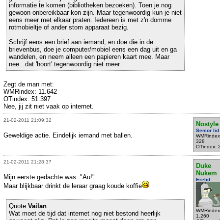
informatie te komen (bibliotheken bezoeken). Toen je nog
gewoon onbereikbaar kon zijn. Maar tegenwoordig kun je niet
eens meer met elkaar praten. Iedereen is met z'n domme
rotmobieltje of ander stom apparaat bezig.
Schrijf eens een brief aan iemand, en doe die in de
brievenbus, doe je computer/mobiel eens een dag uit en ga
wandelen, en neem alleen een papieren kaart mee. Maar
nee...dat 'hoort' tegenwoordig niet meer.
Zegt de man met:
WMRindex: 11.642
OTindex: 51.397
Nee, jij zit niet vaak op internet.
21-02-2011 21:09:32
Nostyle
Senior lid
Geweldige actie. Eindelijk iemand met ballen.
WMRindex
328
OTindex: 
21-02-2011 21:28:37
Duke
Nukem
Mijn eerste gedachte was: "Au!"
Erelid
Maar blijkbaar drinkt de leraar graag koude koffie
Quote
Vailan
:
WMRindex
Wat moet de tijd dat internet nog niet bestond heerlijk
1.260