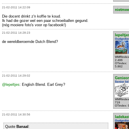
21-02-2011 14:22:09
nietmee
Die docent drinkt z'n koffie te koud.
Ik had die gozer wel een paar schroeiballen gegund.
(nóg mooiere foto's voor op facebook!)
21-02-2011 14:28:23
lepeltje
Oudgedie
de wereldberoemde Dutch Blend?
WMRindex
2.486
OTindex:
5.862
21-02-2011 14:29:02
Genieo
Senior lid
@lepeltjes
: English Blend. Earl Grey?
WMRindex
719
OTindex: 
21-02-2011 14:30:56
ladekas
Oudgedie
Quote
Banaal
: