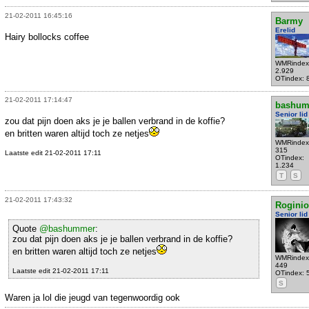
21-02-2011 16:45:16
Barmy
Erelid
Hairy bollocks coffee
WMRindex
2.929
OTindex: 
21-02-2011 17:14:47
bashu
Senior lid
zou dat pijn doen aks je je ballen verbrand in de koffie?
en britten waren altijd toch ze netjes
WMRindex
315
Laatste edit 21-02-2011 17:11
OTindex:
1.234
T
S
21-02-2011 17:43:32
Rogini
Senior lid
Quote
@bashummer
:
zou dat pijn doen aks je je ballen verbrand in de koffie?
en britten waren altijd toch ze netjes
WMRindex
449
Laatste edit 21-02-2011 17:11
OTindex: 
S
Waren ja lol die jeugd van tegenwoordig ook