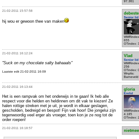
97.361
21-02-2011 15:57:58
debeste
Senior lid
hij wou er gewoon thee van maken
WMRindex
655
OTindex: 
21-02-2011 16:12:24
Vlad
Senior lid
''Suck on my chocolate salty bahaaals''
WMRindex
256
OTindex: 
Laatste edit 21-02-2011 16:09
Wnplts:
Barneveld
21-02-2011 16:13:44
gloria
Erelid
Het is een rampvak om het onderwijs in te gaan! Ik heb alle
respect voor die helden en heldinnen om dit vak te kiezen! Ze
halen rottige streken met je uit, je wordt in elkaar geslagen,
gescholden, bedreigd en bespot! Fijn vak hoor! Die jongelui zijn
WMRindex
4.185
tegenwoordig veel erger als vroeger, toen kon je ze nog tot de
OTindex: 
order roepen!
21-02-2011 16:18:57
nietmee