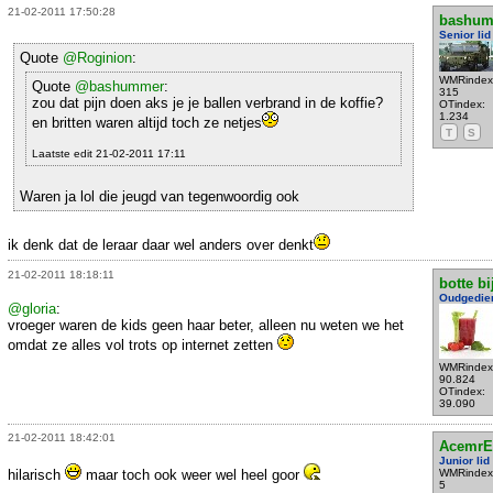
21-02-2011 17:50:28
bashu
Senior lid
Quote
@Roginion
:
WMRindex
Quote
@bashummer
:
315
zou dat pijn doen aks je je ballen verbrand in de koffie?
OTindex:
1.234
en britten waren altijd toch ze netjes
T
S
Laatste edit 21-02-2011 17:11
Waren ja lol die jeugd van tegenwoordig ook
ik denk dat de leraar daar wel anders over denkt
21-02-2011 18:18:11
botte bi
Oudgedie
@gloria
:
vroeger waren de kids geen haar beter, alleen nu weten we het
omdat ze alles vol trots op internet zetten
WMRindex
90.824
OTindex:
39.090
21-02-2011 18:42:01
AcemrE
Junior lid
hilarisch
maar toch ook weer wel heel goor
WMRindex
5