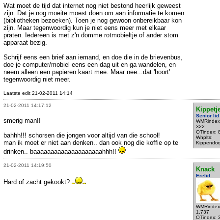
Wat moet de tijd dat internet nog niet bestond heerlijk geweest
zijn. Dat je nog moeite moest doen om aan informatie te komen
(bibliotheken bezoeken). Toen je nog gewoon onbereikbaar kon
zijn. Maar tegenwoordig kun je niet eens meer met elkaar
praten. Iedereen is met z'n domme rotmobieltje of ander stom
apparaat bezig.
Schrijf eens een brief aan iemand, en doe die in de brievenbus,
doe je computer/mobiel eens een dag uit en ga wandelen, en
neem alleen een papieren kaart mee. Maar nee...dat 'hoort'
tegenwoordig niet meer.
Laatste edit 21-02-2011 14:14
21-02-2011 14:17:12
Kippetj
Senior lid
smerig man!!
WMRindex
322
OTindex: 
bahhh!!! schorsen die jongen voor altijd van die school!
Wnplts:
man ik moet er niet aan denken.. dan ook nog die koffie op te
Kippendor
drinken.. baaaaaaaaaaaaaaaaaaaahhh!!
21-02-2011 14:19:50
Knack
Erelid
Hard of zacht gekookt?
WMRindex
1.737
OTindex: 