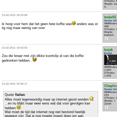
OTindex: 
Wnplts: e
in
21-02-2011 19:23:08
teske91
Senior lid
ik hoop voor hem dat het geen hete koffie was
anders was er
WMRindex
466
iig nog maar weinig van over
OTindex: 
Wnplts:
brabant
S
21-02-2011 19:43:03
kojak
Erelid
Zou die leraar met zijn dikke koortslip al van die koffie
gedronken hebben...
WMRindex
2.665
OTindex:
1.934
21-02-2011 20:58:17
Chaplin
Senior lid
WMRindex
Quote
Vailan
:
203
OTindex: 
Alles moet tegenwoordig maar op internet gezet worden
Wnplts: 't
...en nu blijkt maar weer eens wat dat voor gevolgen kan
Zandt
hebben
.
S
Wat moet de tijd dat internet nog niet bestond heerlijk
geweest zijn. Dat je nog moeite moest doen om aan