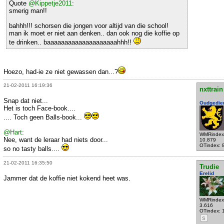
Quote
@Kippetje2011
:
smerig man!!
bahhh!!! schorsen die jongen voor altijd van die school!
man ik moet er niet aan denken.. dan ook nog die koffie op
te drinken.. baaaaaaaaaaaaaaaaaaaahhh!!
Hoezo, had-ie ze niet gewassen dan...?
21-02-2011 16:19:36
nxttrain
Snap dat niet...
Oudgedie
Het is toch Face-book....
.... Toch geen Balls-book...
@Hart
:
WMRindex
Nee, want de leraar had niets door...
10.879
OTindex: 
so no tasty balls....
21-02-2011 16:35:50
Trudie
Erelid
Jammer dat de koffie niet kokend heet was.
WMRindex
3.616
OTindex: 
S