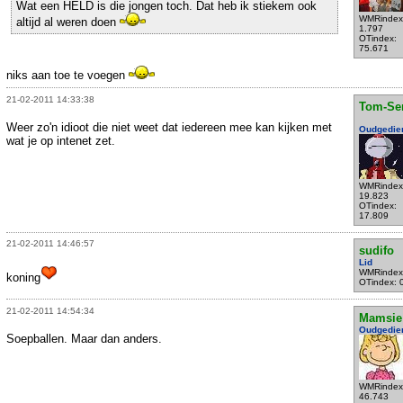
Wat een HELD is die jongen toch. Dat heb ik stiekem ook
WMRindex
altijd al weren doen
1.797
OTindex:
75.671
niks aan toe te voegen
21-02-2011 14:33:38
Tom-Se
Weer zo'n idioot die niet weet dat iedereen mee kan kijken met
Oudgedie
wat je op intenet zet.
WMRindex
19.823
OTindex:
17.809
21-02-2011 14:46:57
sudifo
Lid
WMRindex
koning
OTindex: 
21-02-2011 14:54:34
Mamsie
Oudgedie
Soepballen. Maar dan anders.
WMRindex
46.743