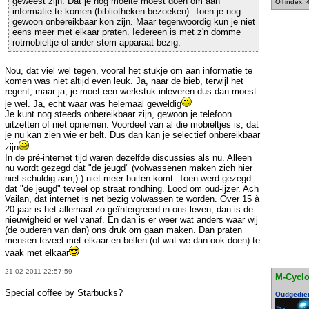
geweest zijn. Dat je nog moeite moest doen om aan
OTindex: 
informatie te komen (bibliotheken bezoeken). Toen je nog
gewoon onbereikbaar kon zijn. Maar tegenwoordig kun je niet
eens meer met elkaar praten. Iedereen is met z'n domme
rotmobieltje of ander stom apparaat bezig.
Nou, dat viel wel tegen, vooral het stukje om aan informatie te
komen was niet altijd even leuk. Ja, naar de bieb, terwijl het
regent, maar ja, je moet een werkstuk inleveren dus dan moest
je wel. Ja, echt waar was helemaal geweldig
Je kunt nog steeds onbereikbaar zijn, gewoon je telefoon
uitzetten of niet opnemen. Voordeel van al die mobieltjes is, dat
je nu kan zien wie er belt. Dus dan kan je selectief onbereikbaar
zijn
In de pré-internet tijd waren dezelfde discussies als nu. Alleen
nu wordt gezegd dat "de jeugd" (volwassenen maken zich hier
niet schuldig aan;) ) niet meer buiten komt. Toen werd gezegd
dat "de jeugd" teveel op straat rondhing. Lood om oud-ijzer. Ach
Vailan, dat internet is net bezig volwassen te worden. Over 15 à
20 jaar is het allemaal zo geïntergreerd in ons leven, dan is de
nieuwigheid er wel vanaf. En dan is er weer wat anders waar wij
(de ouderen van dan) ons druk om gaan maken. Dan praten
mensen teveel met elkaar en bellen (of wat we dan ook doen) te
vaak met elkaar
21-02-2011 22:57:59
M-Cycl
Special coffee by Starbucks?
Oudgedie