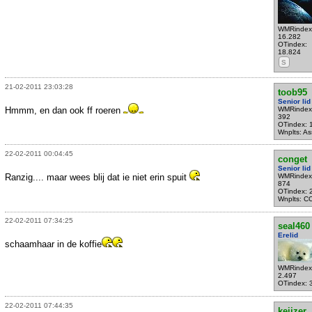
WMRindex
16.282
OTindex:
18.824
S
21-02-2011 23:03:28
toob95
Senior lid
Hmmm, en dan ook ff roeren
WMRindex
392
OTindex: 
Wnplts: A
22-02-2011 00:04:45
conget
Senior lid
Ranzig.... maar wees blij dat ie niet erin spuit
WMRindex
874
OTindex: 
Wnplts: C
22-02-2011 07:34:25
seal460
Erelid
schaamhaar in de koffie
WMRindex
2.497
OTindex: 
22-02-2011 07:44:35
keijzer