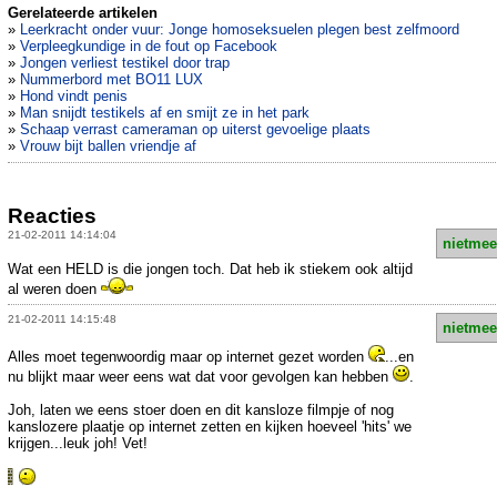
Gerelateerde artikelen
»
Leerkracht onder vuur: Jonge homoseksuelen plegen best zelfmoord
»
Verpleegkundige in de fout op Facebook
»
Jongen verliest testikel door trap
»
Nummerbord met BO11 LUX
»
Hond vindt penis
»
Man snijdt testikels af en smijt ze in het park
»
Schaap verrast cameraman op uiterst gevoelige plaats
»
Vrouw bijt ballen vriendje af
Reacties
21-02-2011 14:14:04
nietmee
Wat een HELD is die jongen toch. Dat heb ik stiekem ook altijd
al weren doen
21-02-2011 14:15:48
nietmee
Alles moet tegenwoordig maar op internet gezet worden
...en
nu blijkt maar weer eens wat dat voor gevolgen kan hebben
.
Joh, laten we eens stoer doen en dit kansloze filmpje of nog
kanslozere plaatje op internet zetten en kijken hoeveel 'hits' we
krijgen...leuk joh! Vet!