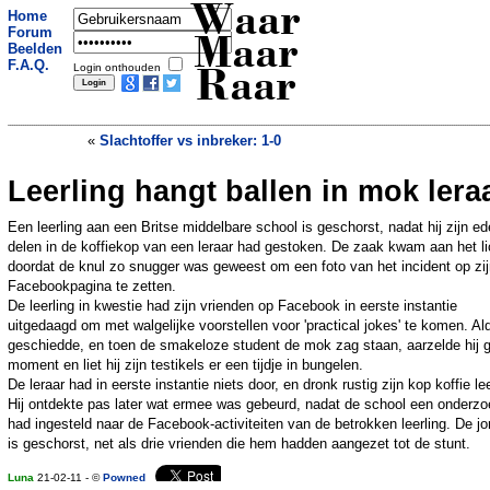
Waar
Home
Forum
Maar
Beelden
F.A.Q.
Login onthouden
Raar
«
Slachtoffer vs inbreker: 1-0
Leerling hangt ballen in mok lera
Hulpverleners redden suicidale man
»
Een leerling aan een Britse middelbare school is geschorst, nadat hij zijn ed
delen in de koffiekop van een leraar had gestoken. De zaak kwam aan het li
doordat de knul zo snugger was geweest om een foto van het incident op zi
Facebookpagina te zetten.
De leerling in kwestie had zijn vrienden op Facebook in eerste instantie
uitgedaagd om met walgelijke voorstellen voor 'practical jokes' te komen. Al
geschiedde, en toen de smakeloze student de mok zag staan, aarzelde hij 
moment en liet hij zijn testikels er een tijdje in bungelen.
De leraar had in eerste instantie niets door, en dronk rustig zijn kop koffie le
Hij ontdekte pas later wat ermee was gebeurd, nadat de school een onderzo
had ingesteld naar de Facebook-activiteiten van de betrokken leerling. De j
is geschorst, net als drie vrienden die hem hadden aangezet tot de stunt.
Luna
21-02-11 - ©
Powned