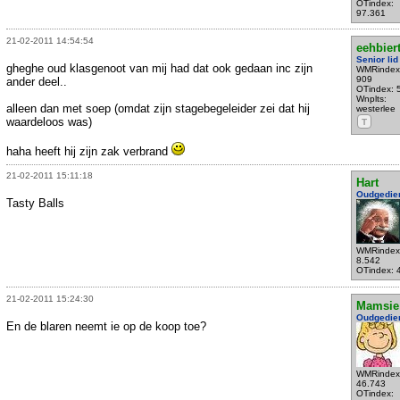
OTindex:
97.361
21-02-2011 14:54:54
eehbiert
Senior lid
gheghe oud klasgenoot van mij had dat ook gedaan inc zijn
WMRindex
909
ander deel..
OTindex: 
Wnplts:
alleen dan met soep (omdat zijn stagebegeleider zei dat hij
westerlee
waardeloos was)
T
haha heeft hij zijn zak verbrand
21-02-2011 15:11:18
Hart
Oudgedie
Tasty Balls
WMRindex
8.542
OTindex: 
21-02-2011 15:24:30
Mamsie
Oudgedie
En de blaren neemt ie op de koop toe?
WMRindex
46.743
OTindex: