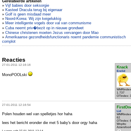
Gerelateerde artikelen
»
Vijf babies door seksorgie
»
Kasteel Dracula terug bij eigenaar
»
Golf is geen misdaad meer
»
Noord-Korea: Wij zijn keigelukkig
»
Meer intelligente vogels door val van communisme
»
Cuba neemt priv�bezit op in nieuwe grondwet
»
Chinese christenen moeten Jezus vervangen door Mao
»
Amerikaanse gezondheidsfunctionaris noemt pandemie communistisch
complot
Reacties
27-01-2011 12:16:16
Knack
Erelid
MonoPOOLski
WMRindex
1.737
OTindex: 
27-01-2011 12:16:54
FirstOn
Lid
Polen houden wel van spelletjes hor haha
WMRindex
62
OTindex: 
lees het bericht eronder die met 5 baby's door orgy haha
Wnplts:
Amersfoor
Laatste edit 27-01-2011 12:14