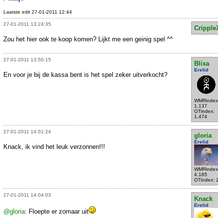
Laatste edit 27-01-2011 12:44
27-01-2011 13:24:35
Cripple
Zou het hier ook te koop komen? Lijkt me een geinig spel ^^
27-01-2011 13:50:15
Blixa
Erelid
En voor je bij de kassa bent is het spel zeker uitverkocht?
WMRindex
1.137
OTindex:
1.474
27-01-2011 14:01:24
gloria
Erelid
Knack, ik vind het leuk verzonnen!!!
WMRindex
4.185
OTindex: 
27-01-2011 14:04:03
Knack
Erelid
@gloria
: Floepte er zomaar uit