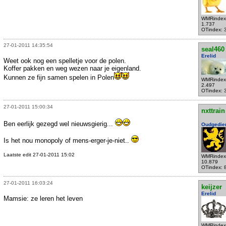
WMRindex
1.737
OTindex: 
27-01-2011 14:35:54
seal460
Erelid
Weet ook nog een spelletje voor de polen.
Koffer pakken en weg wezen naar je eigenland.
Kunnen ze fijn samen spelen in Polen
WMRindex
2.497
OTindex: 
27-01-2011 15:00:34
nxttrain
Ben eerlijk gezegd wel nieuwsgierig...
Oudgedie
Is het nou monopoly of mens-erger-je-niet..
Laatste edit 27-01-2011 15:02
WMRindex
10.879
OTindex: 
27-01-2011 16:03:24
keijzer
Erelid
Mamsie: ze leren het leven
WMRindex