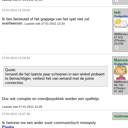
T
27-01-2011 12:24:02
ledi
Oudgedie
Ik ben benieuwd of het grappige van het spel niet zal
overheersen.
Laatste edit 27-01-2011 12:20
WMRindex
47.811
OTindex:
23.036
S
27-01-2011 12:29:33
Mamsie
Oudgedie
Quote:
Iemand die het laatste paar schoenen in een winkel probeert
te bemachtigen, verliest het van iemand met de juiste
WMRindex
connecties.
46.743
OTindex:
97.361
Dus ook corruptie en vriendjespolitiek worden een spelletje.
Laatste edit 27-01-2011 12:26
27-01-2011 12:47:29
nietmee
Ik herinner me een ander soort communistisch monopoly
Plaatje