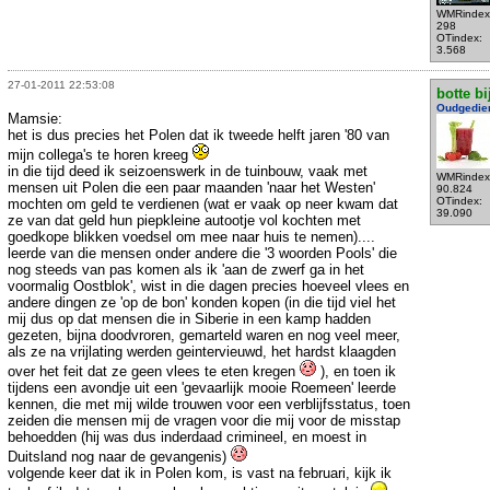
WMRindex
298
OTindex:
3.568
27-01-2011 22:53:08
botte bi
Oudgedie
Mamsie:
het is dus precies het Polen dat ik tweede helft jaren '80 van
mijn collega's te horen kreeg
in die tijd deed ik seizoenswerk in de tuinbouw, vaak met
WMRindex
mensen uit Polen die een paar maanden 'naar het Westen'
90.824
OTindex:
mochten om geld te verdienen (wat er vaak op neer kwam dat
39.090
ze van dat geld hun piepkleine autootje vol kochten met
goedkope blikken voedsel om mee naar huis te nemen)....
leerde van die mensen onder andere die '3 woorden Pools' die
nog steeds van pas komen als ik 'aan de zwerf ga in het
voormalig Oostblok', wist in die dagen precies hoeveel vlees en
andere dingen ze 'op de bon' konden kopen (in die tijd viel het
mij dus op dat mensen die in Siberie in een kamp hadden
gezeten, bijna doodvroren, gemarteld waren en nog veel meer,
als ze na vrijlating werden geintervieuwd, het hardst klaagden
over het feit dat ze geen vlees te eten kregen
), en toen ik
tijdens een avondje uit een 'gevaarlijk mooie Roemeen' leerde
kennen, die met mij wilde trouwen voor een verblijfsstatus, toen
zeiden die mensen mij de vragen voor die mij voor de misstap
behoedden (hij was dus inderdaad crimineel, en moest in
Duitsland nog naar de gevangenis)
volgende keer dat ik in Polen kom, is vast na februari, kijk ik