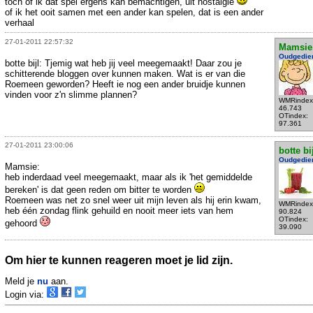
toch of ik dat spel ergens kan bemachtigen, uit nostalgie
of ik het ooit samen met een ander kan spelen, dat is een ander
verhaal
27-01-2011 22:57:32
Mamsie
Oudgedie
botte bijl: Tjemig wat heb jij veel meegemaakt! Daar zou je
schitterende bloggen over kunnen maken. Wat is er van die
Roemeen geworden? Heeft ie nog een ander bruidje kunnen
vinden voor z'n slimme plannen?
WMRindex
46.743
OTindex:
97.361
27-01-2011 23:00:06
botte bi
Oudgedie
Mamsie:
heb inderdaad veel meegemaakt, maar als ik 'het gemiddelde
bereken' is dat geen reden om bitter te worden
Roemeen was net zo snel weer uit mijn leven als hij erin kwam,
WMRindex
heb één zondag flink gehuild en nooit meer iets van hem
90.824
OTindex:
gehoord
39.090
Om hier te kunnen reageren moet je lid zijn.
Meld je
nu
aan.
Login via: