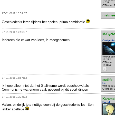
1.533
OTindex: 
27-01-2011 16:59:37
nietmee
Geschiedenis leren tijdens het spelen, prima combinatie
.
27-01-2011 17:55:07
M-Cycl
Iedereen die er wat van leert, is meegenomen.
Oudgedie
WMRindex
16.282
OTindex:
18.824
S
27-01-2011 18:57:12
sudifo
Lid
ik hoop alleen niet dat het Stalinisme wordt beschouwd als
WMRindex
OTindex: 
Communisme wat enorm vaak gebeurd bij dit soort dingen
27-01-2011 19:24:22
Karame
Erelid
Vailan: eindelijk iets nuttigs doen bij de geschiedenis les. Een
lekker spelletje