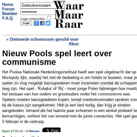
Waar
Home
Forum
Maar
Beelden
F.A.Q.
Login onthouden
Raar
«
Ontvoerde schoonzoon geruild voor
Xbox
Nieuw Pools spel leert over
Twitter geblokkeerd in Egypte
»
communisme
Het Poolse Nationale Herdenkingsinstituut heeft een spel uitgebracht dat op
Monopoly lijkt, waarbij het niet de bedoeling is om hotels te bouwen, maar je
speler zo vlug mogelijk basisgoederen moet inzamelen voordat de schappe
leeg zijn. Het spel - 'Kolejka' of 'Rij' - moet jonge Polen bijbrengen hoe moeili
het bestaan van hun ouders en grootouders onder het communisme was.
Spelers moeten basisgoederen kopen, terwijl voedselvoorraden opraken voor
bij de kassa zijn aangekomen. Heb je een bed nodig, dan krijg je stoelen
aangeboden. Iemand die het laatste paar schoenen in een winkel probeert te
bemachtigen, verliest het van iemand met de juiste connecties. Het spel ga
5 februari in de verkoop.
Kpuc
27-01-11 - ©
Novum