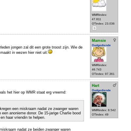
WMRindex:
47.811
OTindex: 23.036
S
Mamsie
Oudgediende
eden jongen zal dit een grote troost zijn. Wie de
maakt in wezen hier niet uit.
WMRindex:
46.743
OTindex: 97.361
Hart
Oudgediende
 zoals het hier op WMR staat erg vreemd:
 kregen een miskraam nadat ze zwanger waren
WMRindex: 8.542
 een anonieme donor. De 15-jarige Charlie bood
OTindex: 49
en haar vriendin te helpen.
 miskraam nadat ze beiden zwanger waren