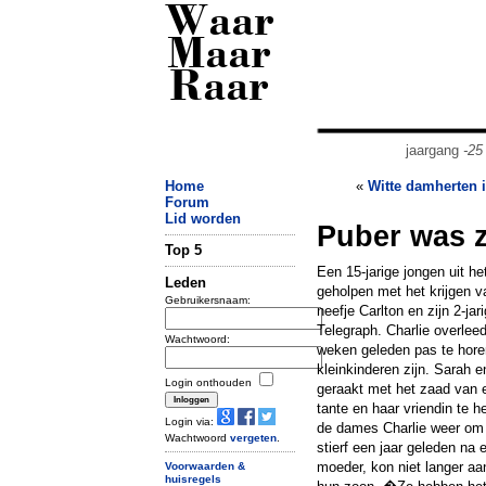
Waar
Maar
Raar
jaargang
-25
Home
«
Witte damherten 
Forum
Lid worden
Puber was 
Top 5
Een 15-jarige jongen uit he
Leden
geholpen met het krijgen va
Gebruikersnaam:
neefje Carlton en zijn 2-ja
Telegraph. Charlie overleed
Wachtwoord:
weken geleden pas te horen
kleinkinderen zijn. Sarah
Login onthouden
geraakt met het zaad van 
tante en haar vriendin te h
Login via:
de dames Charlie weer om h
Wachtwoord
vergeten
.
stierf een jaar geleden na 
moeder, kon niet langer aa
Voorwaarden &
huisregels