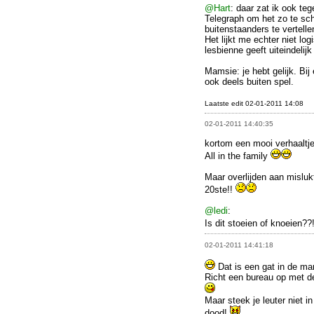
@Hart
: daar zat ik ook te
Telegraph om het zo te sch
buitenstaanders te vertelle
Het lijkt me echter niet lo
lesbienne geeft uiteindelij
Mamsie: je hebt gelijk. Bi
ook deels buiten spel.
Laatste edit 02-01-2011 14:08
02-01-2011 14:40:35
kortom een mooi verhaaltje
All in the family
Maar overlijden aan mislukt
20ste!!
@ledi
:
Is dit stoeien of knoeien??
02-01-2011 14:41:18
Dat is een gat in de mar
Richt een bureau op met d
Maar steek je leuter niet i
dood!