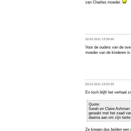
van Charlies moeder.
02-01-2011 13:56:46
Voor de ouders van de overl
moeder van de kinderen is 
02-01-2011 14:02:35
En toch blijft het verhaal
Quote:
Sarah en Claire Ashman
geraakt met het zaad van
daarna aan om zijn tante 
Ze kregen dus beiden een