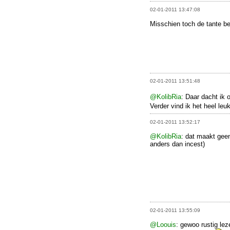
02-01-2011 13:47:08
Misschien toch de tante b
02-01-2011 13:51:48
@KolibRia
: Daar dacht ik 
Verder vind ik het heel leu
02-01-2011 13:52:17
@KolibRia
: dat maakt geen 
anders dan incest)
02-01-2011 13:55:09
@Loouis
: gewoo rustig lez