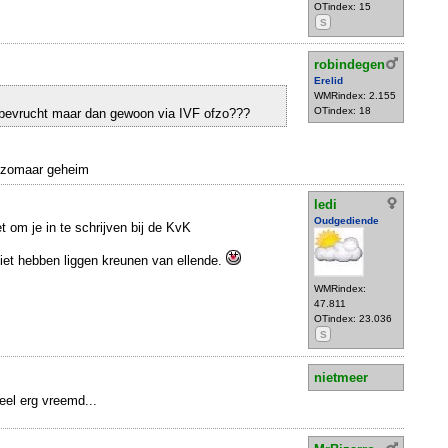
OTindex: 15
S
robindegen
Erelid
WMRindex: 2.155
OTindex: 18
 bevrucht maar dan gewoon via IVF ofzo???
t zomaar geheim
ledi
Oudgediende
t om je in te schrijven bij de KvK
niet hebben liggen kreunen van ellende.
WMRindex:
47.811
OTindex: 23.036
S
nietmeer
heel erg vreemd...