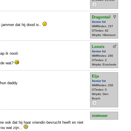
S
Dragontail
Senior lid
n jammer dat hij dood is..
WMRindex: 157
OTindex: 82
Wnplts: Hilversum
Loouis
Senior lid
ap ik nooit.
WMRindex: 290
OTindex: 2
n de wat?
Wnplts: Enschede
Elja
Senior lid
p hun daddy
WMRindex: 336
OTindex: 0
Wnplts: Den-
Bosch
S
nietmeer
t me ook dat hij haar vriendin bevrucht heeft en niet
zou wat zijn...