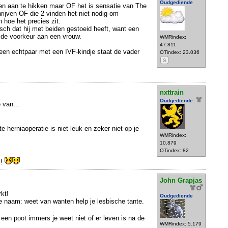
Oudgediende
gen aan te hikken maar OF het is sensatie van The
rijven OF die 2 vinden het niet nodig om
n hoe het precies zit.
gisch dat hij met beiden gestoeid heeft, want een
k de voorkeur aan een vrouw.
WMRindex:
47.811
j een echtpaar met een IVF-kindje staat de vader
OTindex: 23.036
S
nxttrain
Oudgediende
 van...
e herniaoperatie is niet leuk en zeker niet op je
WMRindex:
10.879
OTindex: 82
!!
John Grapjas
kt!
Oudgediende
e naam: weet van wanten help je lesbische tante.
n een poot immers je weet niet of er leven is na de
WMRindex: 5.179