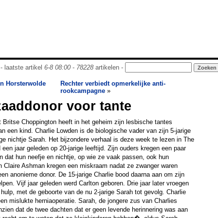
- laatste artikel
6-8 08:00
-
78228
artikelen -
in Horsterwolde
Rechter verbiedt opmerkelijke anti-
rookcampagne
»
zaaddonor voor tante
t Britse Choppington heeft in het geheim zijn lesbische tantes
n een kind. Charlie Lowden is de biologische vader van zijn 5-jarige
rige nichtje Sarah. Het bijzondere verhaal is deze week te lezen in The
 een jaar geleden op 20-jarige leeftijd. Zijn ouders kregen een paar
 dat hun neefje en nichtje, op wie ze vaak passen, ook hun
 en Claire Ashman kregen een miskraam nadat ze zwanger waren
een anonieme donor. De 15-jarige Charlie bood daarna aan om zijn
elpen. Vijf jaar geleden werd Carlton geboren. Drie jaar later vroegen
ulp, met de geboorte van de nu 2-jarige Sarah tot gevolg. Charlie
een mislukte herniaoperatie. Sarah, de jongere zus van Charlies
nzien dat de twee dachten dat er geen levende herinnering was aan