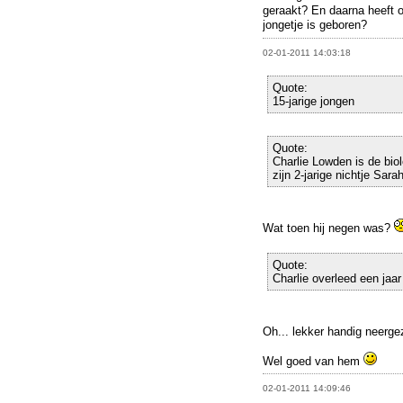
geraakt? En daarna heeft
jongetje is geboren?
02-01-2011 14:03:18
Quote:
15-jarige jongen
Quote:
Charlie Lowden is de biol
zijn 2-jarige nichtje Sara
Wat toen hij negen was?
Quote:
Charlie overleed een jaar 
Oh... lekker handig neerg
Wel goed van hem
02-01-2011 14:09:46