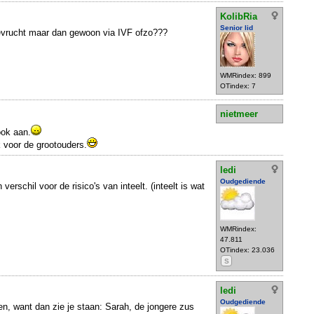
KolibRia
Senior lid
evrucht maar dan gewoon via IVF ofzo???
WMRindex: 899
OTindex: 7
nietmeer
ook aan.
k voor de grootouders.
ledi
Oudgediende
verschil voor de risico's van inteelt. (inteelt is wat
WMRindex:
47.811
OTindex: 23.036
S
ledi
Oudgediende
en, want dan zie je staan: Sarah, de jongere zus