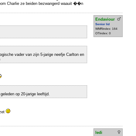
 oom Charlie ze beiden bezwangerd waauit ��n
Endaviour
Senior lid
WMRindex: 164
OTindex: 0
ogische vader van zijn 5-jarige neefje Carlton en
h
geleden op 20-jarige leeftijd.
ezet
ledi