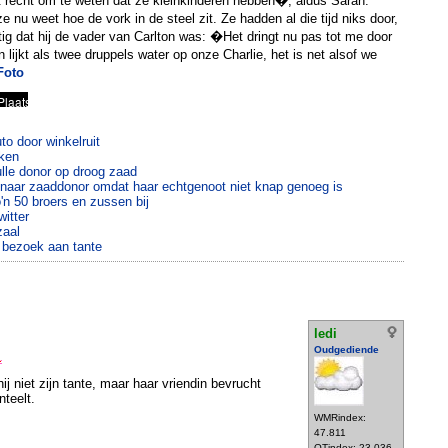
recht om te weten dat ze kleinkinderen hebben�, aldus Sarah.
ze nu weet hoe de vork in de steel zit. Ze hadden al die tijd niks door,
tig dat hij de vader van Carlton was: �Het dringt nu pas tot me door
on lijkt als twee druppels water op onze Charlie, het is net alsof we
Foto
to door winkelruit
kken
lle donor op droog zaad
 naar zaaddonor omdat haar echtgenoot niet knap genoeg is
o'n 50 broers en zussen bij
itter
zaal
r bezoek aan tante
ledi
Oudgediende
hij niet zijn tante, maar haar vriendin bevrucht
nteelt.
WMRindex:
47.811
OTindex: 23.036