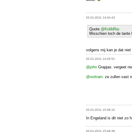
02-01-2011 14:44:43
Quote
@KolibRia
:
Misschien toch de tante
volgens mij kan je dat nie
02-01-2011 14:45:51
@john
Grapjas: vergeet nie
@nxttrain
: ze zullen vast 
02-01-2011 15:48:10
In Engeland is dit niet zo 
02-01-2011 15:49:39