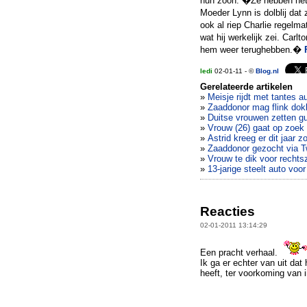
hun zoon. �Ze hebben het 
Moeder Lynn is dolblij dat 
ook al riep Charlie regelma
wat hij werkelijk zei. Carlt
hem weer terughebben.�
ledi
02-01-11 - ©
Blog.nl
Gerelateerde artikelen
»
Meisje rijdt met tantes au
»
Zaaddonor mag flink do
»
Duitse vrouwen zetten gu
»
Vrouw (26) gaat op zoek
»
Astrid kreeg er dit jaar z
»
Zaaddonor gezocht via Tw
»
Vrouw te dik voor rechts
»
13-jarige steelt auto voo
Reacties
02-01-2011 13:14:29
Een pracht verhaal.
Ik ga er echter van uit dat 
heeft, ter voorkoming van i