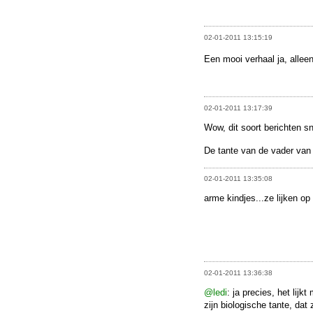
02-01-2011 13:15:19
Een mooi verhaal ja, allee
02-01-2011 13:17:39
Wow, dit soort berichten sn
De tante van de vader va
02-01-2011 13:35:08
arme kindjes...ze lijken o
02-01-2011 13:36:38
@ledi
: ja precies, het lijk
zijn biologische tante, dat 