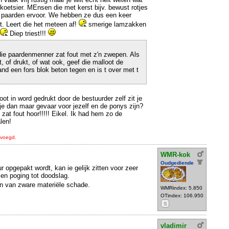
koetsier. MEnsen die met kerst bijv. bewust rotjes
 paarden ervoor. We hebben ze dus een keer
. Leert die het meteen af!
smerige lamzakken
Diep triest!!!
ie paardenmenner zat fout met z'n zwepen. Als
t, of drukt, of wat ook, geef die malloot de
nd een fors blok beton tegen en is t over met t
oot in word gedrukt door de bestuurder zelf zit je
je dan maar gevaar voor jezelf en de ponys zijn?
zat fout hoor!!!!! Eikel. Ik had hem zo de
len!
evoegd.
WMR-kok
Oudgediende
r opgepakt wordt, kan ie gelijk zitten voor zeer
en poging tot doodslag.
n van zware materiële schade.
WMRindex: 5.850
OTindex: 106.950
S
vladimir