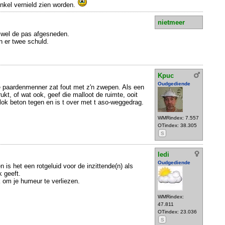
nkel vernield zien worden.
nietmeer
 wel de pas afgesneden.
 er twee schuld.
Kpuc
Oudgediende
 paardenmenner zat fout met z'n zwepen. Als een
drukt, of wat ook, geef die malloot de ruimte, ooit
ok beton tegen en is t over met t aso-weggedrag.
WMRindex: 7.557
OTindex: 38.305
S
ledi
Oudgediende
is het een rotgeluid voor de inzittende(n) als
 geeft.
k om je humeur te verliezen.
WMRindex:
47.811
OTindex: 23.036
S