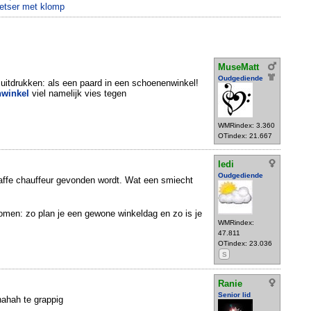
ietser met klomp
MuseMatt
Oudgediende
uitdrukken: als een paard in een schoenenwinkel!
nwinkel
viel namelijk vies tegen
WMRindex: 3.360
OTindex: 21.667
ledi
Oudgediende
 laffe chauffeur gevonden wordt. Wat een smiecht
omen: zo plan je een gewone winkeldag en zo is je
WMRindex:
47.811
OTindex: 23.036
S
Ranie
Senior lid
hah te grappig