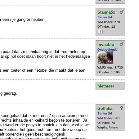
Stanna5x
Senior lid
er een i je gang te hebben.
WMRindex: 578
OTindex: 12
S
Invisible
Oudgediende
en paard dat zo schrikachtig is dat trommelen op
l op hol doet slaan hoort niet in het hedendaagse
WMRindex: 3.730
 een toeter of een fietsbel die maakt dat ie aan
OTindex: 5.186
nietmeer
ig gedrag.
Gothika
Senior lid
r keer gehad dat ik met een 2 span arabieren reed,
WMRindex: 201
rechts inhaalde en keihard begon te toeteren. Ja
OTindex: 78
rukt word en de ponys in paniek zijn dan word je wel
Wnplts: Almelo
 die koetsier het goed recht om met de zweeop op
eeft bovendien geen beschadigingen!!!
 vaak vrij rustig maar je wilt echt neit weten wat