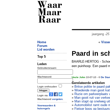
Waar
Maar
Raar
jaargang
-25
Home
«
Visse
Forum
Lid worden
Paard in s
Top 5
BAARLE-HERTOG - Schoenen
Leden
een puinhoop. Een paard m
Gebruikersnaam:
Wachtwoord:
Uncle John
10-07-10 - ©
De Sta
Gerelateerde artikelen
»
Britse politie te paard p
Login onthouden
»
Woedende man gooit katt
»
Ruzie om parkeerplaats vo
Login via:
»
Man gooit ruit van verkee
Wachtwoord
vergeten
.
»
Man stapt op snelweg ui
»
Automobilist ramt oude 
Voorwaarden &
»
Fietser boos op bestuurst
huisregels