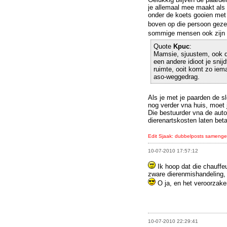
je allemaal mee maakt als 
onder de koets gooien met
boven op die persoon gezet
sommige mensen ook zijn
Quote
Kpuc
:
Mamsie, sjuustem, ook d
een andere idioot je snijd
ruimte, ooit komt zo iema
aso-weggedrag.
Als je met je paarden de sl
nog verder vna huis, moet 
Die bestuurder vna de auto 
dierenartskosten laten beta
Edit Sjaak: dubbelposts sameng
10-07-2010 17:57:12
Ik hoop dat die chauffeu
zware dierenmishandeling, 
O ja, en het veroorzake
10-07-2010 22:29:41