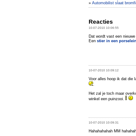
»
Automobilist slaat bromf
Reacties
10-07-2010 10:06:55
Dat wordt vast een nieuwe 
Een
stier in een porselei
10-07-2010 10:09:12
Voor alles hoop ik dat die
.
Het zal je toch maar overk
winkel een puinzooi.
10-07-2010 10:09:31
Hahahahahah MM hahahaha