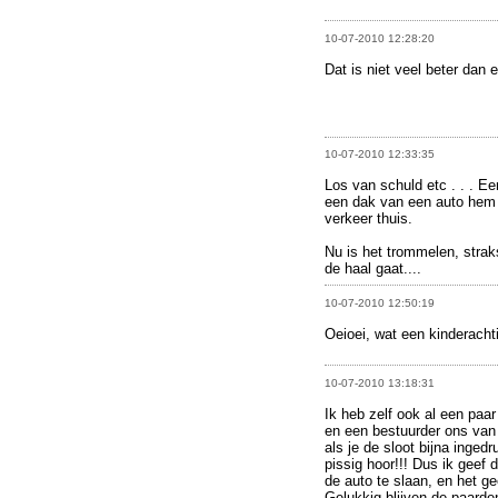
10-07-2010 12:28:20
Dat is niet veel beter dan 
10-07-2010 12:33:35
Los van schuld etc . . . E
een dak van een auto hem a
verkeer thuis.
Nu is het trommelen, straks
de haal gaat....
10-07-2010 12:50:19
Oeioei, wat een kinderacht
10-07-2010 13:18:31
Ik heb zelf ook al een paa
en een bestuurder ons van 
als je de sloot bijna inged
pissig hoor!!! Dus ik geef
de auto te slaan, en het g
Gelukkig blijven de paarden