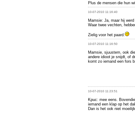
Plus de mensen die hun wi
10-07-2010 11:16:40
Mamsie: Ja, maar hij werd
Waar twee vechten, hebben
Zielig voor het paard.
10-07-2010 11:16:50
Mamsie, sjuustem, ook die
andere idioot je snijdt, of 
komt zo iemand een fors bl
10-07-2010 11:23:51
Kpuc: mee eens. Bovendien 
iemand een klap op het dak
Dan is het ook niet moeilij