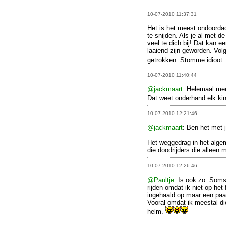
10-07-2010 11:37:31
Het is het meest ondoorda
te snijden. Als je al met 
veel te dich bij! Dat kan 
laaiend zijn geworden. Vol
getrokken. Stomme idioot
10-07-2010 11:40:44
@jackmaart
: Helemaal mee
Dat weet onderhand elk kin
10-07-2010 12:21:46
@jackmaart
: Ben het met j
Het weggedrag in het alge
die doodrijders die alleen
10-07-2010 12:26:46
@Paultje
: Is ook zo. Soms
rijden omdat ik niet op he
ingehaald op maar een paar
Vooral omdat ik meestal di
helm.