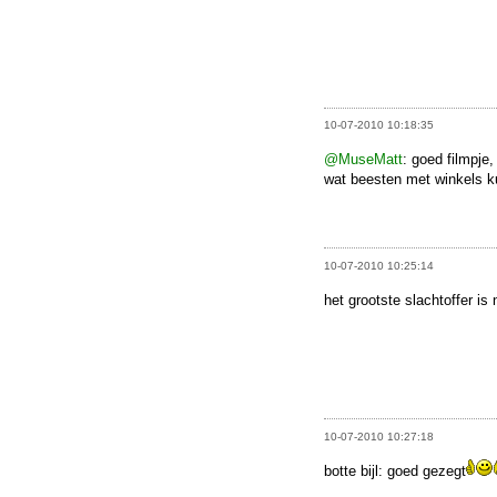
10-07-2010 10:18:35
@MuseMatt
: goed filmpje,
wat beesten met winkels 
10-07-2010 10:25:14
het grootste slachtoffer is
10-07-2010 10:27:18
botte bijl: goed gezegt