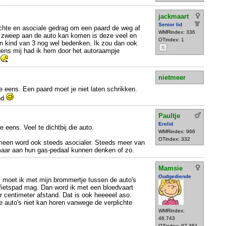
jackmaart
Senior lid
chte en asociale gedrag om een paard de weg af
WMRindex: 336
de zweep aan de auto kan komen is deze veel en
OTindex: 1
een kind van 3 nog wel bedenken. Ik zou dan ook
S
gens mij had ik hem door het autoraampje
.
nietmeer
 eens. Een paard moet je niet laten schrikken.
d.
Paultje
Erelid
e eens. Veel te dichtbij die auto.
WMRindex: 966
OTindex: 332
meen word ook steeds asocialer. Steeds meer van
 maar aan hun gas-pedaal kunnen denken of zo.
Mamsie
Oudgediende
 moet ik met mijn brommertje tussen de auto's
t fietspad mag. Dan word ik met een bloedvaart
 centimeter afstand. Dat is ook heeeeel aso.
e auto's niet kan horen vanwege de verplichte
WMRindex:
46.743
OTindex: 97.361