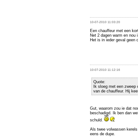
10-07-2010 11:03:20
Een chauffeur met een kort
Net 2 dagen warm en nou is
Het is in ieder geval geen 
10-07-2010 11:12:16
Quote:
Ik sloeg met een zweep o
van de chauffeur. Hij kee
Gut, waarom zou ie dat no
beschadigd. Ik ben dan we
schuld.
Als twee volwassen kerels 
eens de dupe.