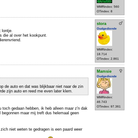
WMRindex: 560
OTindex: 8
stora
Oudgediende
 lontje.
 die al over het kookpunt.
dierenvriend.
WMRindex:
18.714
OTindex: 2.861
Mamsie
Oudgediende
p de auto en dat was blijkbaar niet naar de zin
rde zijn auto en reed me even later klem.
WMRindex:
46.743
OTindex: 97.361
u toch gedaan hebben, ik heb alleen maar z'n dak
l begonnen maar mij treft dus helemaal geen
zich niet weten te gedragen is een paard weer