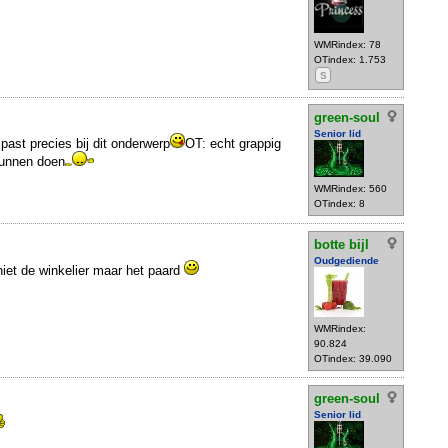
WMRindex: 78
OTindex: 1.753
S
green-soul
Senior lid
 past precies bij dit onderwerp
OT: echt grappig
kunnen doen
WMRindex: 560
OTindex: 8
botte bijl
Oudgediende
 niet de winkelier maar het paard
WMRindex:
90.824
OTindex: 39.090
green-soul
Senior lid