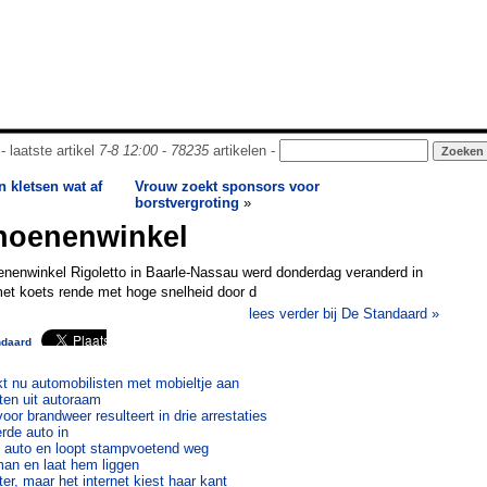
- laatste artikel
7-8 12:00
-
78235
artikelen -
n kletsen wat af
Vrouw zoekt sponsors voor
borstvergroting
»
choenenwinkel
winkel Rigoletto in Baarle-Nassau werd donderdag veranderd in
et koets rende met hoge snelheid door d
lees verder bij De Standaard »
ndaard
akt nu automobilisten met mobieltje aan
en uit autoraam
or brandweer resulteert in drie arrestaties
rde auto in
t auto en loopt stampvoetend weg
man en laat hem liggen
er, maar het internet kiest haar kant