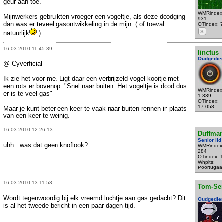
geur aan toe.
WMRindex
Mijnwerkers gebruikten vroeger een vogeltje, als deze doodging
931
dan was er teveel gasontwikkeling in de mijn. ( of toeval
OTindex: 
S
natuurlijk
)
16-03-2010 11:45:39
linctus
Oudgedie
@ Cyverficial
Ik zie het voor me. Ligt daar een verbrijzeld vogel kooitje met
een rots er bovenop. "Snel naar buiten. Het vogeltje is dood dus
WMRindex
er is te veel gas"
1.339
OTindex:
17.058
Maar je kunt beter een keer te vaak naar buiten rennen in plaats
van een keer te weinig.
16-03-2010 12:26:13
Duffma
Senior lid
uhh.. was dat geen knoflook?
WMRindex
284
OTindex: 
Wnplts:
Poortugaa
16-03-2010 13:11:53
Tom-Se
Wordt tegenwoordig bij elk vreemd luchtje aan gas gedacht? Dit
Oudgedie
is al het tweede bericht in een paar dagen tijd.