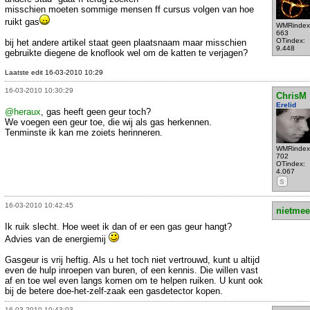
misschien moeten sommige mensen ff cursus volgen van hoe
ruikt gas
WMRindex
663
OTindex:
bij het andere artikel staat geen plaatsnaam maar misschien
9.448
gebruikte diegene de knoflook wel om de katten te verjagen?
Laatste edit 16-03-2010 10:29
16-03-2010 10:30:29
ChrisM
Erelid
@heraux
, gas heeft geen geur toch?
We voegen een geur toe, die wij als gas herkennen.
Tenminste ik kan me zoiets herinneren.
WMRindex
702
OTindex:
4.067
S
16-03-2010 10:42:45
nietmee
Ik ruik slecht. Hoe weet ik dan of er een gas geur hangt?
Advies van de energiemij
Gasgeur is vrij heftig. Als u het toch niet vertrouwd, kunt u altijd
even de hulp inroepen van buren, of een kennis. Die willen vast
af en toe wel even langs komen om te helpen ruiken. U kunt ook
bij de betere doe-het-zelf-zaak een gasdetector kopen.
16-03-2010 10:43:03