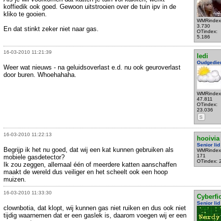
koffiedik ook goed. Gewoon uitstrooien over de tuin ipv in de
kliko te gooien.
WMRindex
3.730
En dat stinkt zeker niet naar gas.
OTindex:
5.186
16-03-2010 11:21:39
ledi
Oudgedie
Weer wat nieuws - na geluidsoverlast e.d. nu ook geuroverlast
door buren. Whoehahaha.
WMRindex
47.811
OTindex:
23.036
S
16-03-2010 11:22:13
hooivia
Senior lid
Begrijp ik het nu goed, dat wij een kat kunnen gebruiken als
WMRindex
171
mobiele gasdetector?
OTindex: 
Ik zou zeggen, allemaal één of meerdere katten aanschaffen
maakt de wereld dus veiliger en het scheelt ook een hoop
muizen.
16-03-2010 11:33:30
Cyberfic
Senior lid
clownbotia, dat klopt, wij kunnen gas niet ruiken en dus ook niet
tijdig waarnemen dat er een gaslek is, daarom voegen wij er een