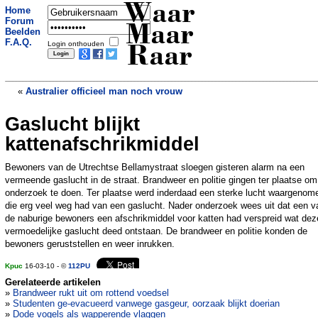
Waar
Home
Forum
Maar
Beelden
F.A.Q.
Login onthouden
Raar
«
Australier officieel man noch vrouw
Gaslucht blijkt
Vrouw omgekomen van honger tijdens
vasten
»
kattenafschrikmiddel
Bewoners van de Utrechtse Bellamystraat sloegen gisteren alarm na een
vermeende gaslucht in de straat. Brandweer en politie gingen ter plaatse om
onderzoek te doen. Ter plaatse werd inderdaad een sterke lucht waargenom
die erg veel weg had van een gaslucht. Nader onderzoek wees uit dat een v
de naburige bewoners een afschrikmiddel voor katten had verspreid wat dez
vermoedelijke gaslucht deed ontstaan. De brandweer en politie konden de
bewoners geruststellen en weer inrukken.
Kpuc
16-03-10 - ©
112PU
Gerelateerde artikelen
»
Brandweer rukt uit om rottend voedsel
»
Studenten ge-evacueerd vanwege gasgeur, oorzaak blijkt doerian
»
Dode vogels als wapperende vlaggen