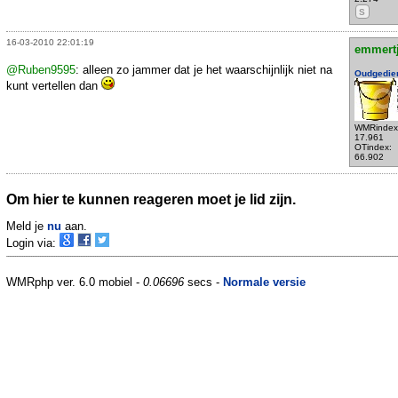
S
16-03-2010 22:01:19
emmert
@Ruben9595
: alleen zo jammer dat je het waarschijnlijk niet na
Oudgedie
kunt vertellen dan
WMRindex
17.961
OTindex:
66.902
Om hier te kunnen reageren moet je lid zijn.
Meld je
nu
aan.
Login via:
WMRphp ver. 6.0 mobiel -
0.06696
secs -
Normale versie