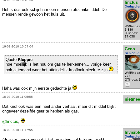
linctus
Oudgedie
Het is dus ook schijnbaar een mensen afschrikmiddel. De
mensen rende gewoon het huis uit.
WMRindex
1.339
OTindex:
17.058
16-03-2010 10:57:04
Geno
Senior lid
Quote
Kleppie
:
hoe moeilijk is het nou om gas te herkennen... vorige keer
ook al iemand waar het uiteindelijk knoflook bleek te zijn
WMRindex
777
OTindex: 
S
Haha was ook mijn eerste gedachte ja
16-03-2010 11:05:55
nietmee
Dat knoflook was een heel ander verhaal, maar dit middel blijkt
ongeveer dezelfde geur te hebben als gas.
@linctus
,
16-03-2010 11:17:55
Invisibl
Oudgedie
Als je wil voorkomen dat katten je tuin vol kakken, werkt