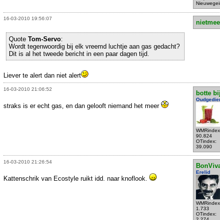
Nieuwegei
16-03-2010 19:56:07
nietmee
Quote
Tom-Servo
:
Wordt tegenwoordig bij elk vreemd luchtje aan gas gedacht?
Dit is al het tweede bericht in een paar dagen tijd.
Liever te alert dan niet alert
16-03-2010 21:06:52
botte bi
Oudgedie
straks is er echt gas, en dan gelooft niemand het meer
WMRindex
90.824
OTindex:
39.090
16-03-2010 21:26:54
BonViv
Erelid
Kattenschrik van Ecostyle ruikt idd. naar knoflook.
WMRindex
1.733
OTindex:
2.274