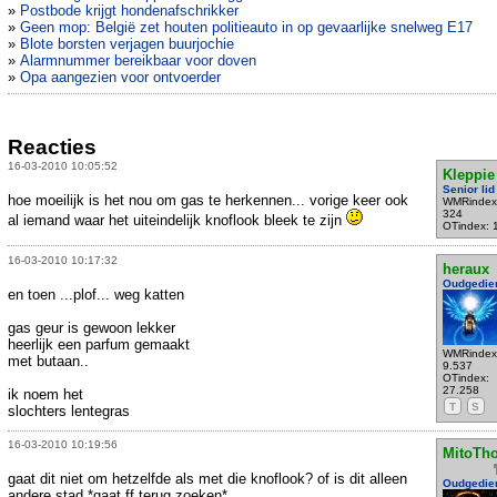
»
Postbode krijgt hondenafschrikker
»
Geen mop: België zet houten politieauto in op gevaarlijke snelweg E17
»
Blote borsten verjagen buurjochie
»
Alarmnummer bereikbaar voor doven‎
»
Opa aangezien voor ontvoerder
Reacties
16-03-2010 10:05:52
Kleppie
Senior lid
hoe moeilijk is het nou om gas te herkennen... vorige keer ook
WMRindex
324
al iemand waar het uiteindelijk knoflook bleek te zijn
OTindex: 
16-03-2010 10:17:32
heraux
Oudgedie
en toen ...plof... weg katten
gas geur is gewoon lekker
heerlijk een parfum gemaakt
WMRindex
met butaan..
9.537
OTindex:
27.258
ik noem het
T
S
slochters lentegras
16-03-2010 10:19:56
MitoTh
gaat dit niet om hetzelfde als met die knoflook? of is dit alleen
Oudgedie
andere stad *gaat ff terug zoeken*