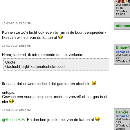
WMRindex
19.823
OTindex:
17.809
16-03-2010 15:54:59
nietmee
Kunnen ze zo'n lucht ook even bij mij in de buurt verspreiden?
Dan zijn we hier van de katten af
16-03-2010 15:55:08
Ruben9
Senior lid
Hmm, vreemd, ik interpreteerde de titel verkeerd.
WMRindex
291
OTindex: 
Quote:
Gaslucht blijkt kattenafschrikmiddel
Ik dacht dat er werd bedoeld dat gas katten afschrikt
ontopic:
Gewoon een vuurtje beginnen, merkt je vanzelf of het gas is of
niet
16-03-2010 18:06:52
HanZie
Senior lid
@Ruben9595
: En dan ben je ook snel van de katten af.
WMRindex
615
OTindex: 
Wnplts: