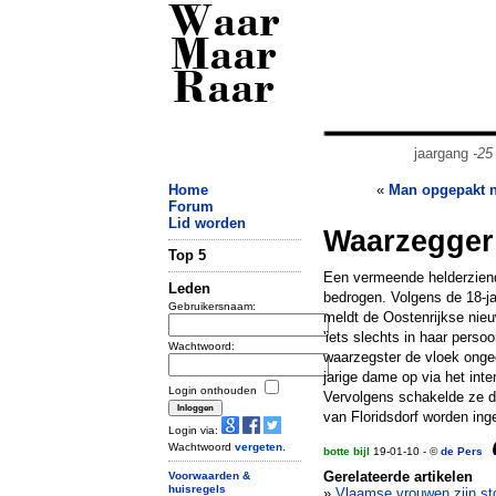
Waar
Maar
Raar
jaargang
-25
Home
«
Man opgepakt na
Forum
Lid worden
Waarzegger
Top 5
Een vermeende helderziend
Leden
bedrogen. Volgens de 18-ja
Gebruikersnaam:
meldt de Oostenrijkse nieu
'iets slechts in haar perso
Wachtwoord:
waarzegster de vloek ong
jarige dame op via het int
Login onthouden
Vervolgens schakelde ze de
van Floridsdorf worden ing
Login via:
Wachtwoord
vergeten
.
botte bijl
19-01-10 - ©
de Pers
Gerelateerde artikelen
Voorwaarden &
huisregels
»
Vlaamse vrouwen zijn sto