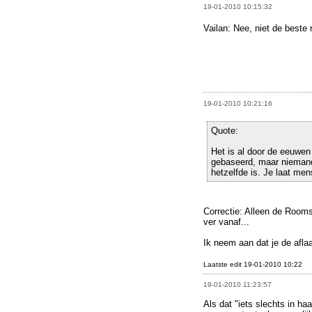
19-01-2010 10:15:32
Vailan: Nee, niet de beste
19-01-2010 10:21:16
Quote:
Het is al door de eeuwen 
gebaseerd, maar niemand
hetzelfde is. Je laat men
Correctie: Alleen de Rooms
ver vanaf...
Ik neem aan dat je de afla
Laatste edit 19-01-2010 10:22
19-01-2010 11:23:57
Als dat "iets slechts in haa