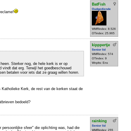
BatFish
Oudgediende
 reclame!
WMRindex: 8.526
OTindex: 25.965
kipppertje
Senior lid
WMRindex: 574
OTindex: 9
Wnplts: Ens
heen. Sterker nog, de hele kerk is er op
 vindt dat erg. Terwijl het goedbeschouwd
sen betalen voor iets dat ze graag willen horen.
 Katholieke Kerk, de rest van de kerken staat de
atbrieven bedoeld?
rainking
Senior lid
r persoonlijke sfeer" die oplichting was, had die
WMRindex: 255