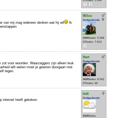
OTindex: 5.364
T
S
Wilco
Oudgediende
aar van mij mag iedereen denken wat hij wil
Ik
nnenstappen
WMRindex: 5.099
OTindex: 7.913
S
Hart
Oudgediende
e zot voor woorden. Waarzeggers zijn alleen leuk
aarheid wilt weten moet je gewoon doorgaan met
elf tegen.
WMRindex: 8.542
OTindex: 49
ledi
Oudgediende
p internet heeft gekeken.
WMRindex: