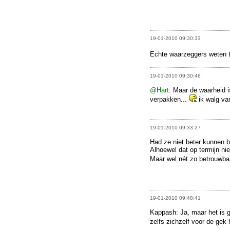
19-01-2010 09:30:33
Echte waarzeggers weten t
19-01-2010 09:30:46
@Hart
: Maar de waarheid 
verpakken...
ik walg va
19-01-2010 09:33:27
Had ze niet beter kunnen 
Alhoewel dat op termijn nie
Maar wel nét zo betrouwba
19-01-2010 09:48:41
Kappash: Ja, maar het is 
zelfs zichzelf voor de gek