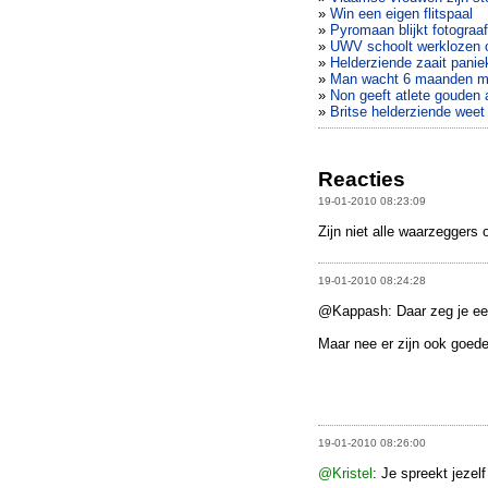
»
Win een eigen flitspaal
»
Pyromaan blijkt fotograa
»
UWV schoolt werklozen o
»
Helderziende zaait panie
»
Man wacht 6 maanden met
»
Non geeft atlete gouden 
»
Britse helderziende weet
Reacties
19-01-2010 08:23:09
Zijn niet alle waarzeggers 
19-01-2010 08:24:28
@Kappash: Daar zeg je ee
Maar nee er zijn ook goed
19-01-2010 08:26:00
@Kristel
: Je spreekt jezel