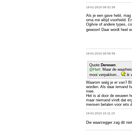
19-01-2010 09:52:56
Als je een gave hebt, mag 
oma me altijd voorhield. E
Ogilvie of andere types, 
gewoon! Daar wordt heel 
19-01-2010 09:56:59
Quote
Deresen
:
@Hart
: Maar de waarheid
mooi verpakken...
ik 
Waarom walg je er van? Bl
worden. Als daar iemand ha
mee.
Het is al door de eeuwen h
maar niemand vindt dat erg
mensen betalen voor iets d
19-01-2010 10:11:15
Die waarzegger zag dit ni