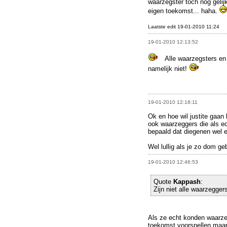
waarzegster toch nog gelij
eigen toekomst... haha.
Laatste edit 19-01-2010 11:24
19-01-2010 12:13:52
Alle waarzegsters en
namelijk niet!
19-01-2010 12:18:11
Ok en hoe wil justite gaan b
ook waarzeggers die als e
bepaald dat diegenen wel 
Wel lullig als je zo dom geb
19-01-2010 12:46:53
Quote
Kappash
:
Zijn niet alle waarzegger
Als ze echt konden waarze
toekomst voorspellen maar 