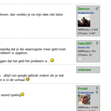
Demion
Oudgediende
eloven, dan verdien je na mijn idee niet beter
WMRindex: 4.305
OTindex: 3.487
lieke1607
Senior lid
fwaardig dat je die waarzegster meer geld moet
WMRindex: 301
robleem is opgelost.
OTindex: 31
T
gen dat het geld het probleem is...
nietmeer
..altijd van google gebruik maken als je wat
t is in dit verhaal
Kristel
Oudgediende
 woord speling
WMRindex: 3.529