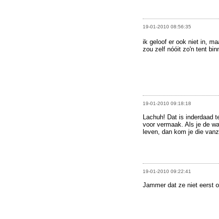
19-01-2010 08:56:35
ik geloof er ook niet in, m
zou zelf nóóit zo'n tent bi
19-01-2010 09:18:18
Lachuh! Dat is inderdaad t
voor vermaak. Als je de w
leven, dan kom je die vanz
19-01-2010 09:22:41
Jammer dat ze niet eerst o