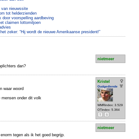
f van nieuwssite
m tot helderzienden
k door voorspelling aardbeving
 claimen lottomiljoen
advies
 het zeker: “Hij wordt de nieuwe Amerikaanse president!”
nietmeer
oplichters dan?
Kristel
Oudgediende
n waar woord
e mensen onder dit volk
WMRindex: 3.529
OTindex: 5.364
T
S
nietmeer
f enorm tegen als ik het goed begrijp.