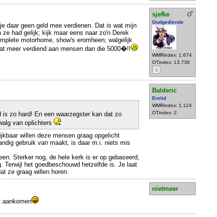
sjefke
Oudgediende
je daar geen geld mee verdienen. Dat is wat mijn
n ze had gelijk; kijk maar eens naar zo'n Derek
complete motorhome, show's eromheen; walgelijk
wat meer verdiend aan mensen dan die 5000�!!
WMRindex: 1.674
OTindex: 13.736
S
Balderic
Erelid
WMRindex: 1.124
OTindex: 2
 is zo hard! En een waarzegster kan dat zo
walg van oplichters
ijkbaar willen deze mensen graag opgelicht
ndig gebruik van maakt, is daar m.i. niets mis
een. Sterker nog, de hele kerk is er op gebaseerd,
. Terwijl het goedbeschouwd hetzelfde is. Je laat
at ze graag willen horen.
nietmeer
et aankomen