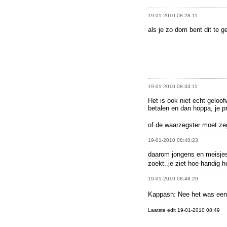
19-01-2010 08:28:11
als je zo dom bent dit te g
19-01-2010 08:33:11
Het is ook niet echt geloo
betalen en dan hoppa, je p
of de waarzegster moet zeg
19-01-2010 08:40:23
daarom jongens en meisjes.
zoekt..je ziet hoe handig he
19-01-2010 08:48:29
Kappash: Nee het was een
Laatste edit 19-01-2010 08:49