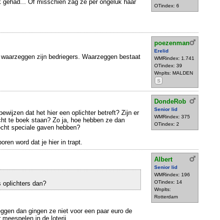
k gehad... Of misschien zag ze per ongeluk haar
OTindex: 6
poezenman
Erelid
 waarzeggen zijn bedriegers. Waarzeggen bestaat
WMRindex: 1.741
OTindex: 39
Wnplts: MALDEN
S
DondeRob
Senior lid
ewijzen dat het hier een oplichter betreft? Zijn er
WMRindex: 375
cht te boek staan? Zo ja, hoe hebben ze dan
OTindex: 2
echt speciale gaven hebben?
oren word dat je hier in trapt.
Albert
Senior lid
WMRindex: 196
OTindex: 14
s oplichters dan?
Wnplts:
Rotterdam
ggen dan gingen ze niet voor een paar euro de
meespelen in de loterij...