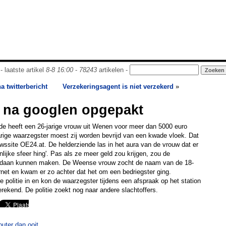
- laatste artikel
8-8 16:00
-
78243
artikelen -
 twitterbericht
Verzekeringsagent is niet verzekerd
»
 na googlen opgepakt
e heeft een 26-jarige vrouw uit Wenen voor meer dan 5000 euro
rige waarzegster moest zij worden bevrijd van een kwade vloek. Dat
wssite OE24.at. De helderziende las in het aura van de vrouw dat er
onlijke sfeer hing'. Pas als ze meer geld zou krijgen, zou de
edaan kunnen maken. De Weense vrouw zocht de naam van de 18-
ernet en kwam er zo achter dat het om een bedriegster ging.
 politie in en kon de waarzegster tijdens een afspraak op het station
erekend. De politie zoekt nog naar andere slachtoffers.
uter dan ooit