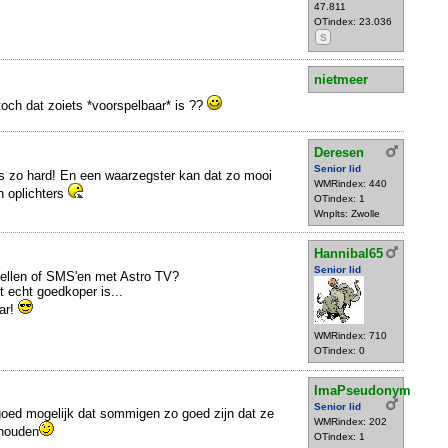
47.811
OTindex: 23.036
S
nietmeer
och dat zoiets *voorspelbaar* is ??
Deresen
Senior lid
is zo hard! En een waarzegster kan dat zo mooi
WMRindex: 440
n oplichters
OTindex: 1
Wnplts: Zwolle
Hannibal65
Senior lid
bellen of SMS'en met Astro TV?
t echt goedkoper is...
ar!
WMRindex: 710
OTindex: 0
ImaPseudonym
Senior lid
goed mogelijk dat sommigen zo goed zijn dat ze
WMRindex: 202
 houden
OTindex: 1