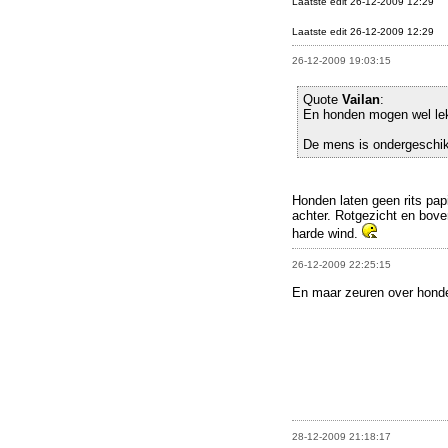
Laatste edit 26-12-2009 12:29
Laatste edit 26-12-2009 12:29
26-12-2009 19:03:15
Quote
Vailan
:
En honden mogen wel lek
De mens is ondergeschik
Honden laten geen rits pap
achter. Rotgezicht en boven
harde wind.
26-12-2009 22:25:15
En maar zeuren over hond
28-12-2009 21:18:17