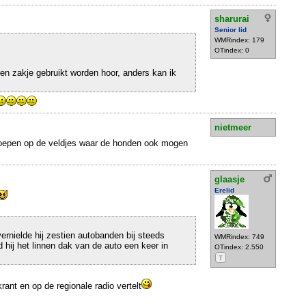
sharurai
Senior lid
WMRindex: 179
OTindex: 0
en zakje gebruikt worden hoor, anders kan ik
nietmeer
poepen op de veldjes waar de honden ook mogen
glaasje
Erelid
ernielde hij zestien autobanden bij steeds
WMRindex: 749
 hij het linnen dak van de auto een keer in
OTindex: 2.550
T
krant en op de regionale radio vertelt