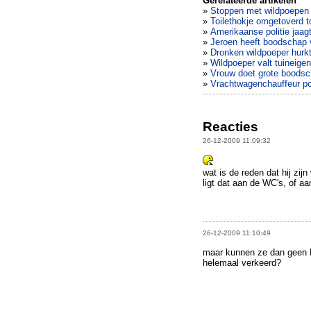
Gerelateerde artikelen
»
Stoppen met wildpoepen d
»
Toilethokje omgetoverd to
»
Amerikaanse politie jaagt
»
Jeroen heeft boodschap v
»
Dronken wildpoeper hurkt
»
Wildpoeper valt tuineige
»
Vrouw doet grote boodsch
»
Vrachtwagenchauffeur poe
Reacties
26-12-2009 11:09:32
wat is de reden dat hij zij
ligt dat aan de WC's, of a
26-12-2009 11:10:49
maar kunnen ze dan geen DN
helemaal verkeerd?