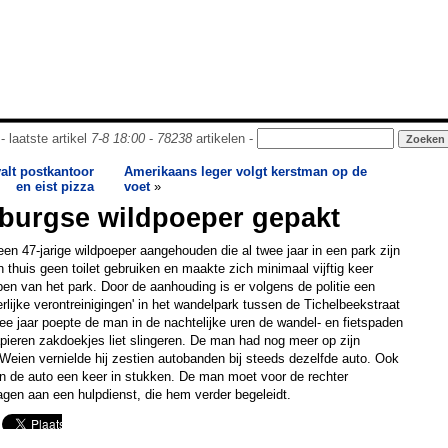
- laatste artikel
7-8 18:00
-
78238
artikelen -
valt postkantoor
Amerikaans leger volgt kerstman op de
en eist pizza
voet
»
burgse wildpoeper gepakt
 een 47-jarige wildpoeper aangehouden die al twee jaar in een park zijn
thuis geen toilet gebruiken en maakte zich minimaal vijftig keer
en van het park. Door de aanhouding is er volgens de politie een
rlijke verontreinigingen' in het wandelpark tussen de Tichelbeekstraat
ee jaar poepte de man in de nachtelijke uren de wandel- en fietspaden
papieren zakdoekjes liet slingeren. De man had nog meer op zijn
-Weien vernielde hij zestien autobanden bij steeds dezelfde auto. Ook
an de auto een keer in stukken. De man moet voor de rechter
agen aan een hulpdienst, die hem verder begeleidt.