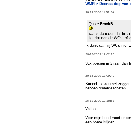
WMR > Deense dog van bi
26-12-2009 11:51:56
Quote
FrankB
:
wat is de reden dat hij z
ligt dat aan de WC's, of
Ik denk dat hiij WC's niet 
26-12-2009 12:02:10
50x poepen in 2 jaar, dan 
26-12-2009 12:09:40
Banaal: Ik wou net zeggen,
hebben ondergescheten.
26-12-2009 12:18:53
Vailan:
Voor mijn hond moet er een
een boete krijgen...