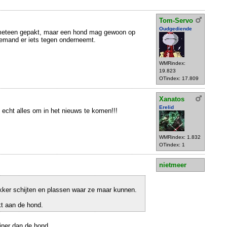
Tom-Servo
Oudgediende
meteen gepakt, maar een hond mag gewoon op
 iemand er iets tegen onderneemt.
WMRindex:
19.823
OTindex: 17.809
Xanatos
Erelid
 echt alles om in het nieuws te komen!!!
WMRindex: 1.832
OTindex: 1
nietmeer
ker schijten en plassen waar ze maar kunnen.
t aan de hond.
iner dan de hond.