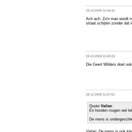
26-12-2009 11:40:42
Ach ach. Zo'n man wordt 
straat schijten zonder dat
26-12-2009 11:46:03
Die Geert Wilders doet ook
26-12-2009 11:47:01
Quote
Vailan
:
En honden mogen wel lek
De mens is ondergeschik
Vailan: De mens is ook kle