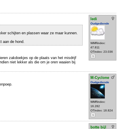
ledi
Oudgediende
ker schijten en plassen waar ze maar kunnen.
t aan de hond.
WMRindex:
47.811
OTindex: 23.036
S
ieren zakdoekjes op de plaats van het misdrijf
dien niet lekker als die om je oren waaien bij
M-Cyclone
Oudgediende
enpoep.
WMRindex:
16.282
OTindex: 18.824
S
botte bijl