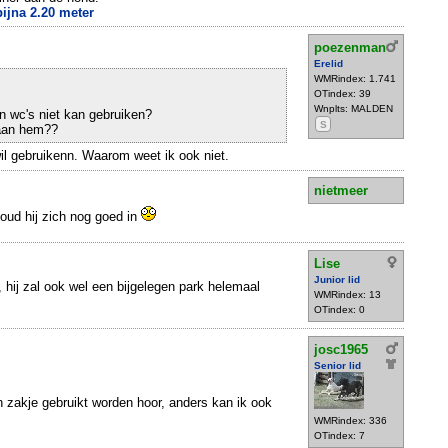
jna 2.20 meter
poezenman
Erelid
WMRindex: 1.741
OTindex: 39
Wnplts: MALDEN
ijn wc's niet kan gebruiken?
S
 aan hem??
wil gebruikenn. Waarom weet ik ook niet.
nietmeer
houd hij zich nog goed in
Lise
Junior lid
 hij zal ook wel een bijgelegen park helemaal
WMRindex: 13
OTindex: 0
josc1965
Senior lid
 zakje gebruikt worden hoor, anders kan ik ook
WMRindex: 336
OTindex: 7