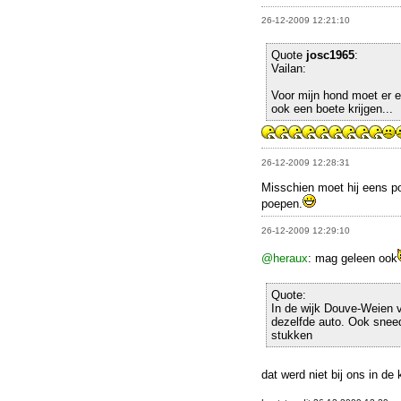
26-12-2009 12:21:10
Quote
josc1965
:
Vailan:
Voor mijn hond moet er e
ook een boete krijgen...
26-12-2009 12:28:31
Misschien moet hij eens 
poepen.
26-12-2009 12:29:10
@heraux
: mag geleen ook
Quote:
In de wijk Douve-Weien v
dezelfde auto. Ook sneed
stukken
dat werd niet bij ons in de 