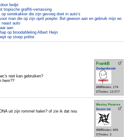
oor liedje
t tropische graffiti-verrassing
 op seriekakker die zijn gevoeg doet in auto’s
oor man die op zijn oprit poepte: Bel gewoon aan en gebruik mijn wc
 naast auto
naar aan
ap op broodafdeling Albert Heijn
pt op stoep politie
FrankB
Oudgediende
n wc's niet kan gebruiken?
an hem??
WMRindex: 179
OTindex: 13.577
Wesley Pieterse
Senior lid
A uit zijn rommel halen? of zie ik dat nou
WMRindex: 665
OTindex: 2