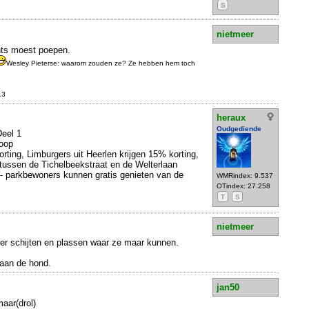
S
nietmeer
chts moest poepen.
Wesley Pieterse: waarom zouden ze? Ze hebben hem toch
13
heraux
Oudgediende
eel 1
coop
rting, Limburgers uit Heerlen krijgen 15% korting,
 tussen de Tichelbeekstraat en de Welterlaan
 - parkbewoners kunnen gratis genieten van de
WMRindex: 9.537
OTindex: 27.258
T
S
nietmeer
r schijten en plassen waar ze maar kunnen.
aan de hond.
jan50
aar(drol)