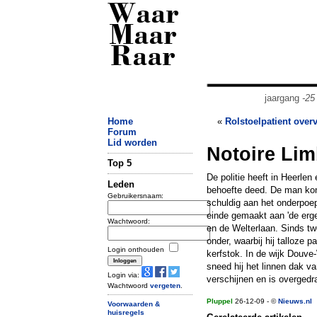
Waar
Maar
Raar
jaargang
-25
Home
«
Rolstoelpatient over
Forum
Lid worden
Notoire Lim
Top 5
De politie heeft in Heerlen
Leden
behoefte deed. De man kon 
Gebruikersnaam:
schuldig aan het onderpoep
einde gemaakt aan 'de erge
Wachtwoord:
en de Welterlaan. Sinds tw
onder, waarbij hij talloze 
Login onthouden
kerfstok. In de wijk Douve
sneed hij het linnen dak v
Login via:
verschijnen en is overgedr
Wachtwoord
vergeten
.
Pluppel
26-12-09 - ©
Nieuws.nl
Voorwaarden &
huisregels