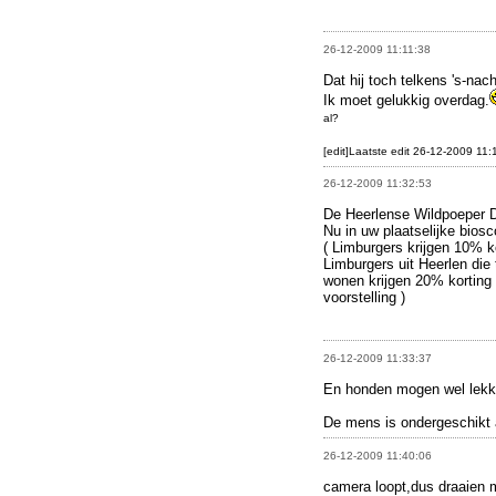
26-12-2009 11:11:38
Dat hij toch telkens 's-na
Ik moet gelukkig overdag.
al?
[edit]Laatste edit 26-12-2009 11:
26-12-2009 11:32:53
De Heerlense Wildpoeper D
Nu in uw plaatselijke bios
( Limburgers krijgen 10% ko
Limburgers uit Heerlen die
wonen krijgen 20% korting
voorstelling )
26-12-2009 11:33:37
En honden mogen wel lekke
De mens is ondergeschikt 
26-12-2009 11:40:06
camera loopt,dus draaien m