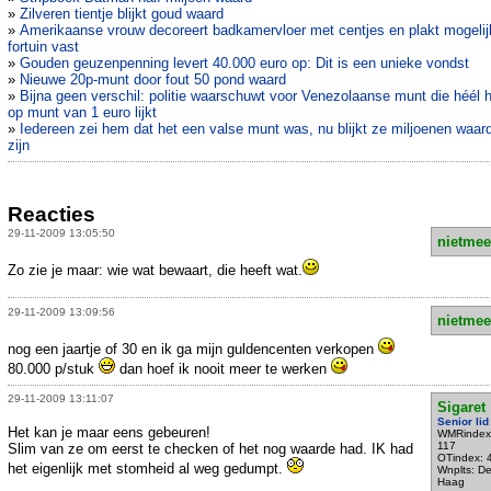
»
Zilveren tientje blijkt goud waard
»
Amerikaanse vrouw decoreert badkamervloer met centjes en plakt mogelij
fortuin vast
»
Gouden geuzenpenning levert 40.000 euro op: Dit is een unieke vondst
»
Nieuwe 20p-munt door fout 50 pond waard
»
Bijna geen verschil: politie waarschuwt voor Venezolaanse munt die héél 
op munt van 1 euro lijkt
»
Iedereen zei hem dat het een valse munt was, nu blijkt ze miljoenen waard
zijn
Reacties
29-11-2009 13:05:50
nietmee
Zo zie je maar: wie wat bewaart, die heeft wat.
29-11-2009 13:09:56
nietmee
nog een jaartje of 30 en ik ga mijn guldencenten verkopen
80.000 p/stuk
dan hoef ik nooit meer te werken
29-11-2009 13:11:07
Sigaret
Senior lid
Het kan je maar eens gebeuren!
WMRindex
117
Slim van ze om eerst te checken of het nog waarde had. IK had
OTindex: 
het eigenlijk met stomheid al weg gedumpt.
Wnplts: D
Haag