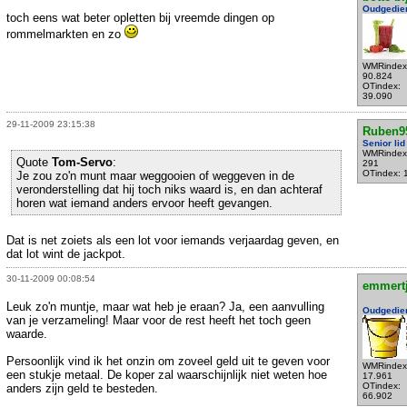
Oudgedie
toch eens wat beter opletten bij vreemde dingen op
rommelmarkten en zo
WMRindex
90.824
OTindex:
39.090
29-11-2009 23:15:38
Ruben9
Senior lid
WMRindex
Quote
Tom-Servo
:
291
OTindex: 
Je zou zo'n munt maar weggooien of weggeven in de
veronderstelling dat hij toch niks waard is, en dan achteraf
horen wat iemand anders ervoor heeft gevangen.
Dat is net zoiets als een lot voor iemands verjaardag geven, en
dat lot wint de jackpot.
30-11-2009 00:08:54
emmert
Leuk zo'n muntje, maar wat heb je eraan? Ja, een aanvulling
Oudgedie
van je verzameling! Maar voor de rest heeft het toch geen
waarde.
Persoonlijk vind ik het onzin om zoveel geld uit te geven voor
WMRindex
een stukje metaal. De koper zal waarschijnlijk niet weten hoe
17.961
OTindex:
anders zijn geld te besteden.
66.902