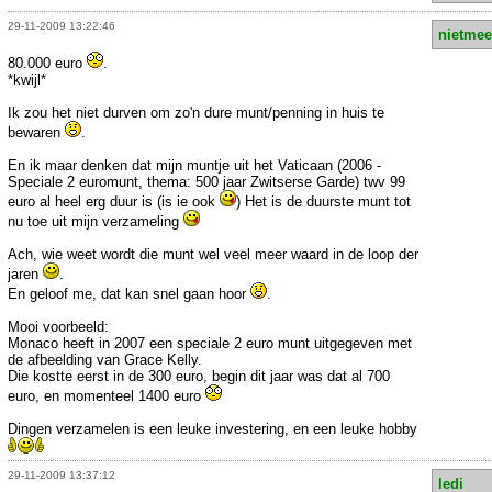
29-11-2009 13:22:46
nietmee
80.000 euro
.
*kwijl*
Ik zou het niet durven om zo'n dure munt/penning in huis te
bewaren
.
En ik maar denken dat mijn muntje uit het Vaticaan (2006 -
Speciale 2 euromunt, thema: 500 jaar Zwitserse Garde) twv 99
euro al heel erg duur is (is ie ook
) Het is de duurste munt tot
nu toe uit mijn verzameling
Ach, wie weet wordt die munt wel veel meer waard in de loop der
jaren
.
En geloof me, dat kan snel gaan hoor
.
Mooi voorbeeld:
Monaco heeft in 2007 een speciale 2 euro munt uitgegeven met
de afbeelding van Grace Kelly.
Die kostte eerst in de 300 euro, begin dit jaar was dat al 700
euro, en momenteel 1400 euro
Dingen verzamelen is een leuke investering, en een leuke hobby
29-11-2009 13:37:12
ledi