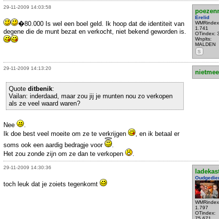
29-11-2009 14:03:58
poezen
Erelid
�80.000 Is wel een boel geld. Ik hoop dat de identiteit van
WMRindex
1.741
degene die de munt bezat en verkocht, niet bekend geworden is.
OTindex: 
Wnplts:
MALDEN
S
29-11-2009 14:13:20
nietmee
Quote
ditbenik
:
Vailan: inderdaad, maar zou jij je munten nou zo verkopen
als ze veel waard waren?
Nee
.
Ik doe best veel moeite om ze te verkrijgen
, en ik betaal er
soms ook een aardig bedragje voor
.
Het zou zonde zijn om ze dan te verkopen
.
29-11-2009 14:30:36
ladekas
Oudgedie
toch leuk dat je zoiets tegenkomt
WMRindex
1.797
OTindex:
75.671