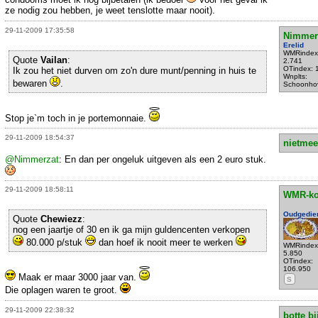
ze nodig zou hebben, je weet tenslotte maar nooit).
29-11-2009 17:35:58
Nimmer
Erelid
WMRindex
Quote
Vailan
:
2.741
OTindex: 
Ik zou het niet durven om zo'n dure munt/penning in huis te
Wnplts:
bewaren
.
Schoonho
Stop je`m toch in je portemonnaie.
29-11-2009 18:54:37
nietmee
@Nimmerzat
: En dan per ongeluk uitgeven als een 2 euro stuk.
29-11-2009 18:58:11
WMR-k
Oudgedie
Quote
Chewiezz
:
nog een jaartje of 30 en ik ga mijn guldencenten verkopen
80.000 p/stuk
dan hoef ik nooit meer te werken
WMRindex
5.850
OTindex:
106.950
Maak er maar 3000 jaar van.
S
Die oplagen waren te groot.
29-11-2009 22:38:32
botte bi