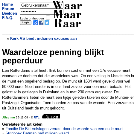
Waar
Home
Forum
Maar
Beelden
F.A.Q.
Login onthouden
Raar
«
Kerk VS biedt indianen excuses aan
Waardeloze penning blijkt
Postbode gooit brieven in vuilnisbak
»
peperduur
Een Rotterdams stel heeft flink kunnen cashen met een 17e eeuwse munt
waarvan ze dachten dat die waardeloos was. Op een veiling in IJsselstein b
de munt een ongekend bedrag op. De munt uit 1634 werd geveild voor wel
80.000 euro. Nooit eerder is in ons land zoveel voor een munt betaald. Het
geldstuk is geslagen in Duitsland en is met 230 gram erg zwaar. De
Rotterdammers lieten de munt een tijdje geleden taxeren door de Munten- e
Postzegel Organisatie. Toen hoorden ze pas van de waarde. Een verzamela
uit Duitsland heeft de munt gekocht.
JUst_me
29-11-09 - ©
RTL
Gerelateerde artikelen
»
Familie De Bilt volslagen verrast door de waarde van een oude munt
»
Stripboek Batman half miljoen waard