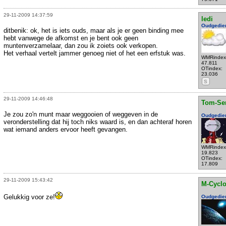
29-11-2009 14:37:59
ledi
Oudgedie
ditbenik: ok, het is iets ouds, maar als je er geen binding mee
hebt vanwege de afkomst en je bent ook geen
muntenverzamelaar, dan zou ik zoiets ook verkopen.
Het verhaal vertelt jammer genoeg niet of het een erfstuk was.
WMRindex
47.811
OTindex:
23.036
S
29-11-2009 14:46:48
Tom-Se
Je zou zo'n munt maar weggooien of weggeven in de
Oudgedie
veronderstelling dat hij toch niks waard is, en dan achteraf horen
wat iemand anders ervoor heeft gevangen.
WMRindex
19.823
OTindex:
17.809
29-11-2009 15:43:42
M-Cycl
Gelukkig voor ze!
Oudgedie