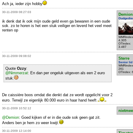
Ach ja, ieder zijn hobby
30-11-2009 08:27:03
Demion
Oudgedie
ik denk dat ik ook mijn oude geld even ga bewaren in een oude
sok. zo te horen is het een stuk veiliger en leverd het veel meet
renten op
WMRindex
4.305
OTindex:
3.487
30-11-2009 09:08:02
Sterre
Senior lid
WMRindex
Quote
Ozzy
:
261
OTindex: 
@Nimmerzat
: En dan per ongeluk uitgeven als een 2 euro
stuk.
De caissière boos omdat die denkt dat ze wordt opgelicht voor 2
euro. Terwijl ze eigenlijk 80.000 euro in haar hand heeft
30-11-2009 10:52:12
nietmee
@Demion
: Goed kijken of er in die oude sok geen gat zit.
Anders ben je hem zo weer kwijt.
30-11-2009 12:14:00