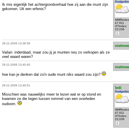
Oudgedie
Ik mis eigenlijk het achtergrondverhaal hoe zij aan die munt zijn
gekomen. Uit een erfenis?
WMRindex
47.811
OTindex:
23.036
S
29-11-2009 13:38:56
nietmee
Vailan: inderdaad, maar zou jij je munten nou zo verkopen als ze
veel waard waren?
29-11-2009 13:40:40
nietmee
hoe kan je denken dat zo'n oude munt niks waard zou zijn?
29-11-2009 13:46:51
ledi
Oudgedie
Misschien was nauwelijks meer te lezen wat er op stond en
kwamen ze die tegen tussen rommel van een overleden
oudoom.
WMRindex
47.811
OTindex:
23.036
S