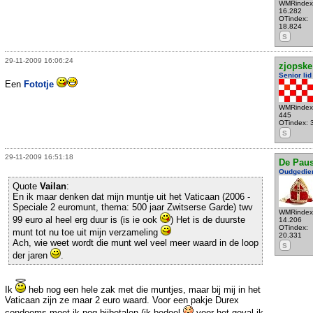
WMRindex
16.282
OTindex:
18.824
S
29-11-2009 16:06:24
zjopske
Senior lid
Een
Fototje
WMRindex
445
OTindex: 
S
29-11-2009 16:51:18
De Pau
Oudgedie
Quote
Vailan
:
En ik maar denken dat mijn muntje uit het Vaticaan (2006 -
Speciale 2 euromunt, thema: 500 jaar Zwitserse Garde) twv
WMRindex
99 euro al heel erg duur is (is ie ook
) Het is de duurste
14.206
OTindex:
munt tot nu toe uit mijn verzameling
20.331
Ach, wie weet wordt die munt wel veel meer waard in de loop
S
der jaren
.
Ik
heb nog een hele zak met die muntjes, maar bij mij in het
Vaticaan zijn ze maar 2 euro waard. Voor een pakje Durex
condooms moet ik nog bijbetalen (ik bedoel
voor het geval ik