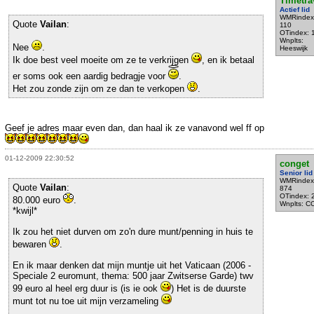
Timetra
Actief lid
WMRindex
Quote
Vailan
:
110
OTindex: 
Wnplts:
Nee
.
Heeswijk
Ik doe best veel moeite om ze te verkrijgen
, en ik betaal
er soms ook een aardig bedragje voor
.
Het zou zonde zijn om ze dan te verkopen
.
Geef je adres maar even dan, dan haal ik ze vanavond wel ff op
01-12-2009 22:30:52
conget
Senior lid
WMRindex
Quote
Vailan
:
874
OTindex: 
80.000 euro
.
Wnplts: C
*kwijl*
Ik zou het niet durven om zo'n dure munt/penning in huis te
bewaren
.
En ik maar denken dat mijn muntje uit het Vaticaan (2006 -
Speciale 2 euromunt, thema: 500 jaar Zwitserse Garde) twv
99 euro al heel erg duur is (is ie ook
) Het is de duurste
munt tot nu toe uit mijn verzameling