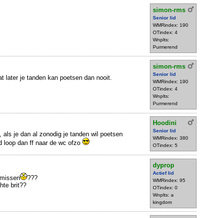
simon-rms
Senior lid
WMRindex: 190
OTindex: 4
Wnplts:
Purmerend
simon-rms
Senior lid
at later je tanden kan poetsen dan nooit.
WMRindex: 190
OTindex: 4
Wnplts:
Purmerend
Hoodini
Senior lid
ls je dan al zonodig je tanden wil poetsen
WMRindex: 380
jd loop dan ff naar de wc ofzo
OTindex: 5
dyprop
Actief lid
 missen
???
WMRindex: 95
hte brit??
OTindex: 0
Wnplts: a
kingdom