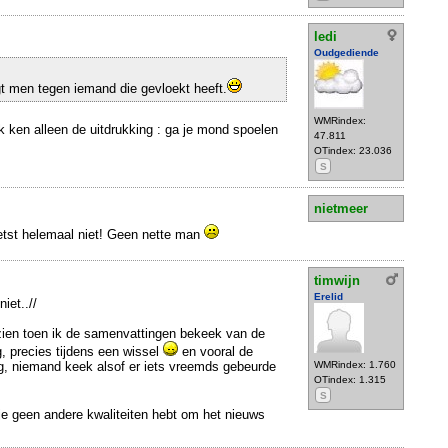
ledi
Oudgediende
t men tegen iemand die gevloekt heeft.
WMRindex:
 Ik ken alleen de uitdrukking : ga je mond spoelen
47.811
OTindex: 23.036
S
nietmeer
etst helemaal niet! Geen nette man
timwijn
Erelid
niet..//
zien toen ik de samenvattingen bekeek van de
g, precies tijdens een wissel
en vooral de
g, niemand keek alsof er iets vreemds gebeurde
WMRindex: 1.760
OTindex: 1.315
S
 je geen andere kwaliteiten hebt om het nieuws