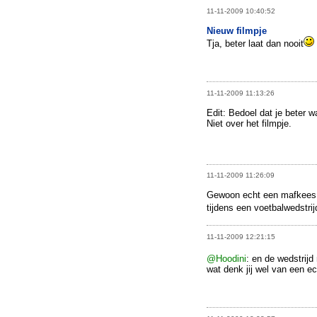
11-11-2009 10:40:52
Nieuw filmpje
Tja, beter laat dan nooit
11-11-2009 11:13:26
Edit: Bedoel dat je beter w
Niet over het filmpje.
11-11-2009 11:26:09
Gewoon echt een mafkees, a
tijdens een voetbalwedstri
11-11-2009 12:21:15
@Hoodini
: en de wedstrijd
wat denk jij wel van een ec