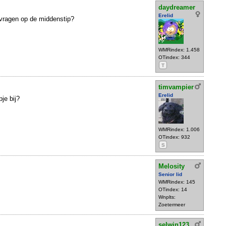
daydreamer
Erelid
k vragen op de middenstip?
WMRindex: 1.458
OTindex: 344
T
timvampier
Erelid
je bij?
WMRindex: 1.006
OTindex: 932
S
Melosity
Senior lid
WMRindex: 145
OTindex: 14
Wnplts:
Zoetermeer
selwin123