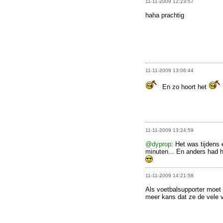
11-11-2009 12:23:57
haha prachtig
11-11-2009 13:06:44
En zo hoort het
11-11-2009 13:24:59
@dyprop
: Het was tijdens
minuten... En anders had hi
11-11-2009 14:21:58
Als voetbalsupporter moet 
meer kans dat ze de vele v