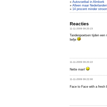
»
Autovoetbal in Almkerk
»
Alleen maar Nederlanders
»
14 procent minder stroo
Reacties
11-11-2009 09:20:15
Tandenpoetsen tijden een m
liefje
11-11-2009 09:20:22
Nette man!
11-11-2009 09:22:00
Face to Face with a fresh 