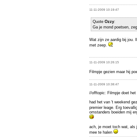
11-11-2009 10:19:47
Quote
Ozzy
:
Ga je mond poetsen, zeg
Wat zijn ze aardig bij jou.
met zeep.
11-11-2009 10:26:15
Filmpje gezien maar hij po
11-11-2009 10:38:47
//offtopic: Filmpje doet het 
had het van 't weekend ge
premier leage. Erg toevalli
omstanders boeiden mij er
ach, je moet toch wat, als
mee te halen