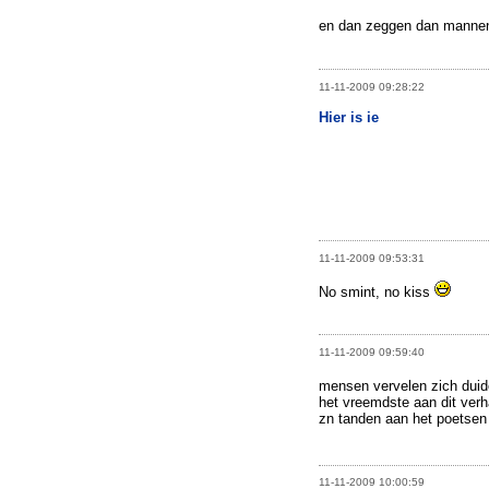
en dan zeggen dan mannen 
11-11-2009 09:28:22
Hier is ie
11-11-2009 09:53:31
No smint, no kiss
11-11-2009 09:59:40
mensen vervelen zich duid
het vreemdste aan dit verha
zn tanden aan het poetsen 
11-11-2009 10:00:59