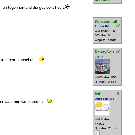
men tegen iemand die gevloekt heeft.
Wiesenshaft
Senior lid
WMRindex: 168
OTindex: 0
Wnplts: Leende
DennyColt
Erelid
n stoere zonnebril.....
WMRindex: 655
OTindex: 2.445
ledi
Oudgediende
ever waar een waterkraan is.
WMRindex:
47.811
OTindex: 23.036
S