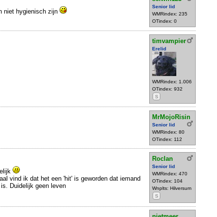
Senior lid
niet hygienisch zijn
WMRindex: 235
OTindex: 0
timvampier
Erelid
WMRindex: 1.006
OTindex: 932
S
MrMojoRisin
Senior lid
WMRindex: 80
OTindex: 112
Roclan
Senior lid
elijk
WMRindex: 470
al vind ik dat het een 'hit' is geworden dat iemand
OTindex: 104
is. Duidelijk geen leven
Wnplts: Hilversum
S
nietmeer