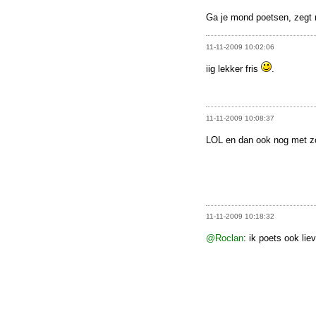
Ga je mond poetsen, zegt 
11-11-2009 10:02:06
iig lekker fris
.
11-11-2009 10:08:37
LOL en dan ook nog met zo'
11-11-2009 10:18:32
@Roclan
: ik poets ook li