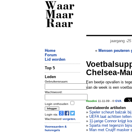
Waar
Maar
Raar
jaargang
-25
Home
«
Mensen peuteren 
Forum
Lid worden
Voetbalsupp
Top 5
Chelsea-Ma
Leden
Gebruikersnaam:
Een beetje opvallen is te
van de week is een voetbal
Wachtwoord:
Hoodini
11-11-09 - ©
GVA
Login onthouden
Gerelateerde artikelen
»
Speler scheurt balzak bij
Login via:
»
UEFA laat achttien telle
Wachtwoord
vergeten
.
»
11-jarige Connor krijgt ko
»
Sparta met tegenzin bijn
Voorwaarden &
»
Man met Cruijff masker s
huisregels