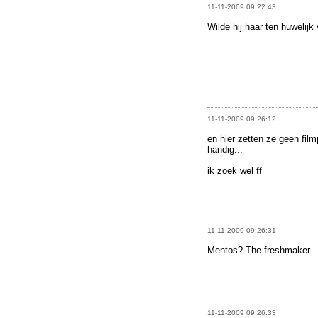
11-11-2009 09:22:43
Wilde hij haar ten huwelij
11-11-2009 09:26:12
en hier zetten ze geen filmp
handig...
ik zoek wel ff
11-11-2009 09:26:31
Mentos? The freshmaker
11-11-2009 09:26:33