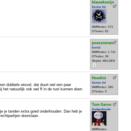
blauwkonijn
Senior lid
WMRindex: 572
OTindex: 82
poezenman
Erelid
WMRindex: 1.741
OTindex: 39
Wnplts: MALDEN
S
Hoodini
Senior lid
 een dubbele wissel, dat duurt wel een paar
WMRindex: 380
j het natuurlijk ook wel ff in de rust kunnen doen
OTindex: 5
Tom-Servo
Oudgediende
je je tanden extra goed onderhouden. Dan heb je
echtpartijen doorstaan.
WMRindex: