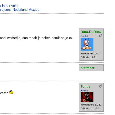
 in het veld
m tijdens Nederland-Mexico
Dum-Di-Dum
Erelid
ooi wedstrijd, dan maak je zeker indruk op je ex-
WMRindex: 680
OTindex: 891
nietmeer
Tontje
Erelid
breath
WMRindex: 1.232
OTindex: 1.130