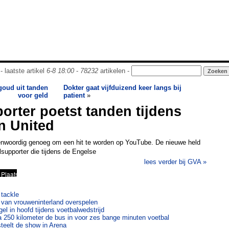
- laatste artikel
6-8 18:00
-
78232
artikelen -
goud uit tanden
Dokter gaat vijfduizend keer langs bij
voor geld
patient
»
orter poetst tanden tijdens
n United
genwoordig genoeg om een hit te worden op YouTube. De nieuwe held
supporter die tijdens de Engelse
lees verder bij GVA »
 tackle
n van vrouweninterland overspelen
gel in hoofd tijdens voetbalwedstrijd
a 250 kilometer de bus in voor zes bange minuten voetbal
teelt de show in Arena