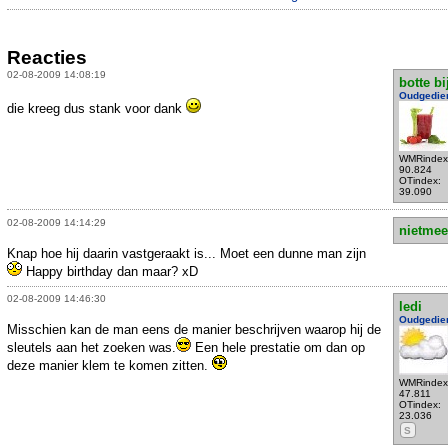
Reacties
02-08-2009 14:08:19
botte bi
Oudgedie
die kreeg dus stank voor dank
WMRindex
90.824
OTindex:
39.090
02-08-2009 14:14:29
nietmee
Knap hoe hij daarin vastgeraakt is... Moet een dunne man zijn
Happy birthday dan maar? xD
02-08-2009 14:46:30
ledi
Oudgedie
Misschien kan de man eens de manier beschrijven waarop hij de
sleutels aan het zoeken was.
Een hele prestatie om dan op
deze manier klem te komen zitten.
WMRindex
47.811
OTindex:
23.036
S