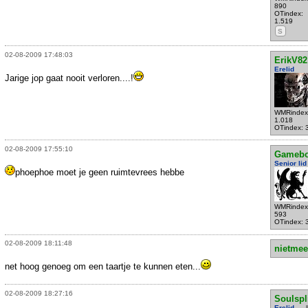
890
OTindex:
1.519
S
02-08-2009 17:48:03
ErikV82
Erelid
Jarige jop gaat nooit verloren....!
WMRindex
1.018
OTindex: 
02-08-2009 17:55:10
Gameb
Senior lid
phoephoe moet je geen ruimtevrees hebbe
WMRindex
593
OTindex: 
02-08-2009 18:11:48
nietmee
net hoog genoeg om een taartje te kunnen eten...
02-08-2009 18:27:16
Soulspli
Erelid