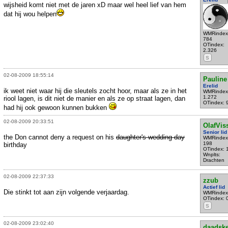
wijsheid komt niet met de jaren xD maar wel heel lief van hem
dat hij wou helpen
WMRindex
784
OTindex:
2.326
S
02-08-2009 18:55:14
Pauline
Erelid
ik weet niet waar hij die sleutels zocht hoor, maar als ze in het
WMRindex
1.272
riool lagen, is dit niet de manier en als ze op straat lagen, dan
OTindex: 
had hij ook gewoon kunnen bukken
02-08-2009 20:33:51
OlafVis
Senior lid
the Don cannot deny a request on his
daughter's wedding day
WMRindex
198
birthday
OTindex: 
Wnplts:
Drachten
02-08-2009 22:37:33
zzub
Actief lid
Die stinkt tot aan zijn volgende verjaardag.
WMRindex
OTindex: 
S
02-08-2009 23:02:40
daadsk