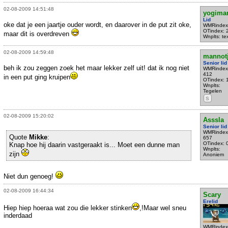
02-08-2009 14:51:48
yogima
Lid
oke dat je een jaartje ouder wordt, en daarover in de put zit oke,
WMRindex
OTindex: 
maar dit is overdreven
Wnplts: te
02-08-2009 14:59:48
mannot
Senior lid
beh ik zou zeggen zoek het maar lekker zelf uit! dat ik nog niet
WMRindex
412
in een put ging kruipen
OTindex: 
Wnplts:
Tegelen
S
02-08-2009 15:20:02
Asssla
Senior lid
WMRindex
Quote
Mikke
:
657
OTindex: 
Knap hoe hij daarin vastgeraakt is... Moet een dunne man
Wnplts:
zijn
Anoniem
Niet dun genoeg!
02-08-2009 16:44:34
Scary
Erelid
Hiep hiep hoeraa wat zou die lekker stinken
,!Maar wel sneu
inderdaad
WMRindex