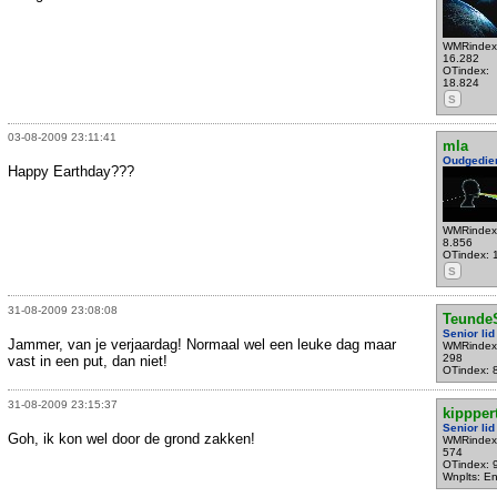
WMRindex
16.282
OTindex:
18.824
S
03-08-2009 23:11:41
mla
Oudgedie
Happy Earthday???
WMRindex
8.856
OTindex: 
S
31-08-2009 23:08:08
Teunde
Senior lid
Jammer, van je verjaardag! Normaal wel een leuke dag maar
WMRindex
298
vast in een put, dan niet!
OTindex: 
31-08-2009 23:15:37
kippper
Senior lid
Goh, ik kon wel door de grond zakken!
WMRindex
574
OTindex: 
Wnplts: E