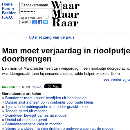
Waar
Home
Forum
Maar
Beelden
F.A.Q.
Login onthouden
Raar
«
CD met zang van de paus
Man moet verjaardag in rioolputj
Bekeurd voor geen gordel, op de motor
»
doorbrengen
Een man uit Manchester heeft zijn verjaardag in een rioolputje doorgebracht.
was klemgeraakt toen hij iemands sleutels wilde helpen zoeken. De m
lees verder bij 
RonHunter
02-08-09 - ©
GvA
Gerelateerde artikelen
»
Brandweer moet koppel bevrijden uit handboeien
»
Duitser sluit zichzelf op in container voor oude kledij
»
Tijdrovende reddingsactie in modder gezakte koe
»
Jongen gered uit modder
»
Brandweer bevrijdt dames uit modder
»
Drietal uit drijfzand gered
»
Brandweerwagens vast in modder
»
Stoere brandweermannen drukten brandweerwagen uit de modder