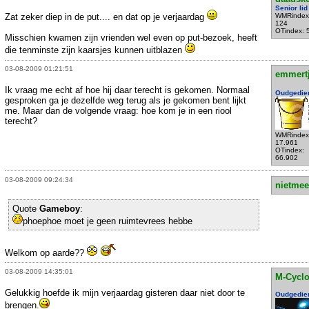
Senior lid
Zat zeker diep in de put.... en dat op je verjaardag
WMRindex
124
OTindex: 
Misschien kwamen zijn vrienden wel even op put-bezoek, heeft
die tenminste zijn kaarsjes kunnen uitblazen
03-08-2009 01:21:51
emmert
Ik vraag me echt af hoe hij daar terecht is gekomen. Normaal
Oudgedie
gesproken ga je dezelfde weg terug als je gekomen bent lijkt
me. Maar dan de volgende vraag: hoe kom je in een riool
terecht?
WMRindex
17.961
OTindex:
66.902
03-08-2009 09:24:34
nietmee
Quote
Gameboy
:
phoephoe moet je geen ruimtevrees hebbe
Welkom op aarde??
03-08-2009 14:35:01
M-Cycl
Gelukkig hoefde ik mijn verjaardag gisteren daar niet door te
Oudgedie
brengen.