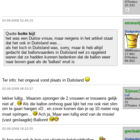
OTindex:
20.331
S
02-09-2008 02:49:15
emmert
Oudgedie
Quote
botte bijl
:
het was een Duitse vrouw, maar nergens in het artikel staat
dat het ook in Duitsland was....
als het toch in Duitsland was, sorry, maar ik heb altijd
WMRindex
gedacht dat ballonvaarders in Duitsland wel zo opgeleid
17.961
waren dat ze hadden kunnen bedenken dat de ballon weer
OTindex:
66.902
naar boven gaat als de 'ballast' eruit is
Ter info: het ongeval vond plaats in Duitsland
02-09-2008 08:53:37
Sijmen
Lid
lekker lullig.. Waarom sprongen de 2 vrouwen er trouwens gelijk
WMRindex
31
niet af..
Als die ballon omhoog gaat lijkt het me ook niet slim
OTindex: 
om te gaan hangen xD , en zover komen dan je op 10 meter nog
moet springen ..
Ach ja, Maar een lullig eind van de mooie/
(vast geslaagde) Ballonrit
02-09-2008 19:22:55
gwcbak
Oudgedie
Ik ben niet gek ik ben een
vliegtuig
heteluchtballon...