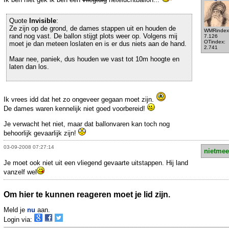
Quote
Invisible
:
Ze zijn op de grond, de dames stappen uit en houden de
WMRindex
rand nog vast. De ballon stijgt plots weer op. Volgens mij
7.126
OTindex:
moet je dan meteen loslaten en is er dus niets aan de hand.
2.741
Maar nee, paniek, dus houden we vast tot 10m hoogte en
laten dan los.
Ik vrees idd dat het zo ongeveer gegaan moet zijn.
De dames waren kennelijk niet goed voorbereid!
Je verwacht het niet, maar dat ballonvaren kan toch nog
behoorlijk gevaarlijk zijn!
03-09-2008 07:27:14
nietmee
Je moet ook niet uit een vliegend gevaarte uitstappen. Hij land
vanzelf wel
Om hier te kunnen reageren moet je lid zijn.
Meld je
nu
aan.
Login via: