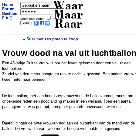
Waar
Home
Forum
Maar
Beelden
F.A.Q.
Login onthouden
Raar
«
Stier met zes poten te koop
Vrouw dood na val uit luchtballo
Britse 'smaken' verkrijgbaar als ijsje
»
Een 46-jarige Duitse vrouw is om het leven gekomen door een val uit een
luchtballon.
Ze viel van tien meter hoogte en raakte dodelijk gewond. Een andere vrouw 
twee meter naar beneden.
De luchtballon, met aan boord zes vrouwen en de ballonvaarder, moest om 
onbekende reden een noodlanding maken in een weiland. Toen een aantal
passagiers uit was gestapt, steeg het gevaarte onverwacht weer op.
Daarbij hingen de twee vrouwen nog aan de buitenkant van de mand van de
ballon. De vrouw die van twee meter hoogte viel raakte lichtgewond.