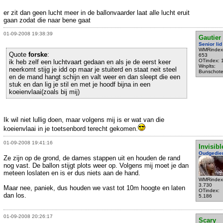
er zit dan geen lucht meer in de ballonvaarder laat alle lucht eruit
gaan zodat die naar bene gaat
01-09-2008 19:38:39
Gautier
Senior lid
WMRindex
Quote
forske
:
653
OTindex: 
ik heb zelf een luchtvaart gedaan en als je de eerst keer
Wnplts:
neerkomt stijg je idd op maar je stuiterd en staat neit steel
Bunschot
en de mand hangt schijn en valt weer en dan sleept die een
stuk en dan lig je stil en met je hoodf bijna in een
koeienvlaai(zoals bij mij)
Ik wil niet lullig doen, maar volgens mij is er wat van die
koeienvlaai in je toetsenbord terecht gekomen.
01-09-2008 19:41:16
Invisibl
Oudgedie
Ze zijn op de grond, de dames stappen uit en houden de rand
nog vast. De ballon stijgt plots weer op. Volgens mij moet je dan
meteen loslaten en is er dus niets aan de hand.
WMRindex
3.730
Maar nee, paniek, dus houden we vast tot 10m hoogte en laten
OTindex:
dan los.
5.186
01-09-2008 20:26:17
Scary