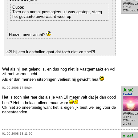
WMRindex
Quote:
1.693
OTindex: 
Toen een aantal passagiers uit was gestapt, steeg
het gevaarte onverwacht weer op
Hoezo, onverwacht?
ja?! bij een luchtballon gaat dat toch niet zo snel?!
Wel als hij net geland is, en dus nog niet is vastgemaakt en vol
zit met warme lucht...
Als er dan mensen uitspringen verliest hij gewicht hea
01-09-2008 17:50:04
Jura6
Erelid
Het is toch niet raar dat als je van 10 meter valt dat je dan dood
bent? Het is helaas alleen maar waar.
Ok niet zo oneerbiedig want het is eigenlijk best wel erg voor de
nabestaanden.
WMRindex
3.151
OTindex:
2.078
01-09-2008 18:11:20
x_eef