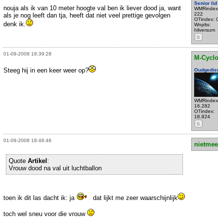
Senior lid
nouja als ik van 10 meter hoogte val ben ik liever dood ja, want
WMRindex
222
als je nog leeft dan tja, heeft dat niet veel prettige gevolgen
OTindex: 
denk ik.
Wnplts:
hilversum
S
01-09-2008 18:39:28
M-Cycl
Steeg hij in een keer weer op?
Oudgedie
WMRindex
16.282
OTindex:
18.824
S
01-09-2008 18:48:46
nietmee
Quote
Artikel
:
Vrouw dood na val uit luchtballon
toen ik dit las dacht ik: ja
dat lijkt me zeer waarschijnlijk
toch wel sneu voor die vrouw