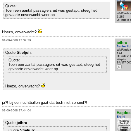
Quote:
Toen een aantal passagiers uit was gestapt, steeg het
WMRindex
gevaarte onverwacht weer op
2.287
OTindex: 
Hoezo, onverwacht?
01-09-2008 17:37:29
jethro
Senior lid
WMRindex
Quote
Stiefjuh
:
613
OTindex: 
Wnplts:
Quote:
SANTPOO
Toen een aantal passagiers uit was gestapt, steeg het
S
gevaarte onverwacht weer op
Hoezo, onverwacht?
ja?! bij een luchtballon gaat dat toch niet zo snel?!
01-09-2008 17:44:04
Hagdos
Erelid
Quote
jethro
:
Quote
Stiefjuh
: