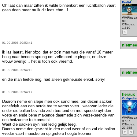
Erelid
Oh laat dan maar zitten ik wilde binnenkort een luchtballon vaart
gaan doen maar nu ik dit lees ehm.. !
WMRindex
890
OTindex:
1.519
S
01-09-2008 20:53:41
nietmee
ik las laatst, hier ofzo, dat er zo'n man was die vanaf 10 meter
hoog naar benden sprong om zelfmoord te plegen, en deze
vrouw overlijd .. het is toch ook vreemd.
01-09-2008 20:54:12
nietmee
en die man leefde nog, had alleen gekneusde enkel, sorry!
01-09-2008 20:54:17
heraux
Oudgedie
Daarom neme en slepe men ook sand mee, om dezen sacken
geriefelyk aan den aerde toe te vertrouvven.. waarvan ieder die
onder die ballon bevinde zich terstond en met spoede uyt den
voete en ende bene makende daarmede zich verzekerende van
WMRindex
een heilzaeme toekomscht.
9.537
Want die sacken syn niet ledig gelijk leeg.
OTindex:
27.258
Daarzo neme den gewicht in den mand weer af en zal die ballon
T
S
vveder vaert maecke en op grotere hoogte koomen.