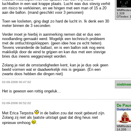
luchballon in een wat krappe plaats. Lucht was dus stevig verhit
om risico te verkleinen, en we hingen met een man of 15 a 20
WMRindex
aan die ballon. (mand geschikt voor 3 personen)
1.329
OTindex: 
Toen we loslieten, ging dagt zo hard de lucht in. Ik denk een 30
meter binnen de 3 seconden.
Verder moet je hierbij in aanmerking nemen dat er dus een
noodlanding gemaakt werd. Mogelijk een technisch probleem
met de ontluchtingskleppen. (geen idee hoe ze echt heten).
Tevens veranderde de ballast, en is een ballon ook nog eens
makkelijk door de wind te grijpen en kan dus met een stevige
bries dus ineens weggezwiept worden.
Zolang je niet de omstandigheden kent, kan je je dus ook geen
beeld vormen wat er daadwerkelijk mis is gegaan. (En een
zwarte doos hebben die dingen niet)
02-09-2008 00:47:02
nietmee
Het is gewoon een rottig ongeluk...
02-09-2008 00:52:02
De Pau
Oudgedie
Met Erica Terpstra
in de ballon zou dat nooit gebeurd zijn.
Zolang zij niet als laatste uitstapt gaat dat ding heus niet
opnieuw omhoog
.
WMRindex
14.206