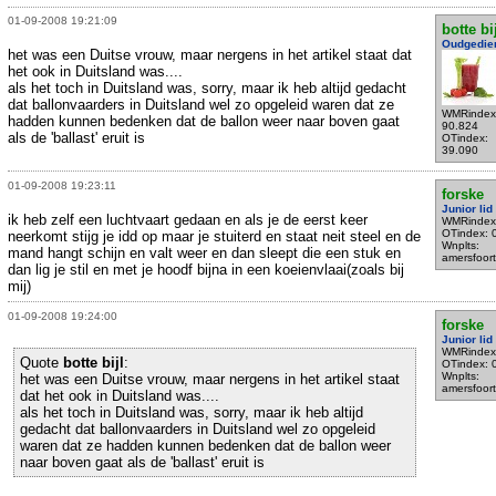
01-09-2008 19:21:09
botte bi
Oudgedie
het was een Duitse vrouw, maar nergens in het artikel staat dat
het ook in Duitsland was....
als het toch in Duitsland was, sorry, maar ik heb altijd gedacht
dat ballonvaarders in Duitsland wel zo opgeleid waren dat ze
WMRindex
hadden kunnen bedenken dat de ballon weer naar boven gaat
90.824
als de 'ballast' eruit is
OTindex:
39.090
01-09-2008 19:23:11
forske
Junior lid
ik heb zelf een luchtvaart gedaan en als je de eerst keer
WMRindex
OTindex: 
neerkomt stijg je idd op maar je stuiterd en staat neit steel en de
Wnplts:
mand hangt schijn en valt weer en dan sleept die een stuk en
amersfoort
dan lig je stil en met je hoodf bijna in een koeienvlaai(zoals bij
mij)
01-09-2008 19:24:00
forske
Junior lid
WMRindex
Quote
botte bijl
:
OTindex: 
Wnplts:
het was een Duitse vrouw, maar nergens in het artikel staat
amersfoort
dat het ook in Duitsland was....
als het toch in Duitsland was, sorry, maar ik heb altijd
gedacht dat ballonvaarders in Duitsland wel zo opgeleid
waren dat ze hadden kunnen bedenken dat de ballon weer
naar boven gaat als de 'ballast' eruit is