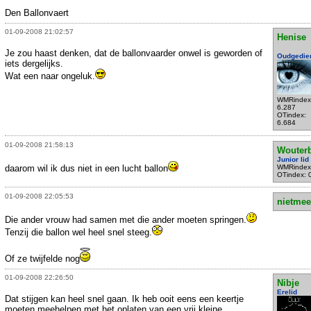
Den Ballonvaert
01-09-2008 21:02:57
Henise
Je zou haast denken, dat de ballonvaarder onwel is geworden of
Oudgedie
iets dergelijks.
Wat een naar ongeluk.
WMRindex
6.287
OTindex:
6.684
01-09-2008 21:58:13
Wouter
Junior lid
daarom wil ik dus niet in een lucht ballon
WMRindex
OTindex: 
01-09-2008 22:05:53
nietmee
Die ander vrouw had samen met die ander moeten springen.
Tenzij die ballon wel heel snel steeg.
Of ze twijfelde nog
01-09-2008 22:26:50
Nibje
Erelid
Dat stijgen kan heel snel gaan. Ik heb ooit eens een keertje
moeten meehelpen met het oplaten van een vrij kleine