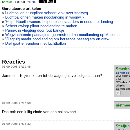
heraux
01-09-08 - ©
RTL
Gerelateerde artikelen
»
Luchtballon-stuntpiloot scheert vlak over snelweg
»
Luchtballonnen maken noodlanding in woonwijk
»
'Help!' Buurtbewoners helpen ballonvaarders in nood met landing
»
Scheet dwingt piloot noodlanding te maken
»
Paniek in vliegtuig door fout bandje
»
Wegvluchtende passagiers gearresteerd na noodlanding op Mallorca
»
Vliegtuig maakt noodlanding om kotsende passagiers en crew
»
Dief gaat er vandoor met luchtballon
Reacties
01-09-2008 17:12:48
Smedtn
Senior lid
Jammer... Blijven zitten tot de wagentjes volledig stilstaan?
WMRindex
214
OTindex: 
Wnplts:
Eernegem
S
01-09-2008 17:16:58
nietmee
Das ook een lullig einde van een ballonvaart...
01-09-2008 17:34:33
Stiefjuh
Erelid