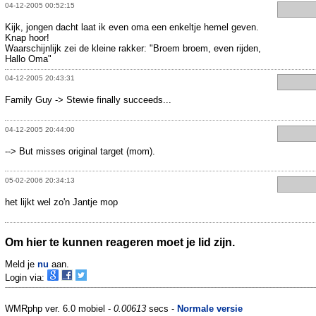
04-12-2005 00:52:15
Kijk, jongen dacht laat ik even oma een enkeltje hemel geven.
Knap hoor!
Waarschijnlijk zei de kleine rakker: "Broem broem, even rijden,
Hallo Oma"
04-12-2005 20:43:31
Family Guy -> Stewie finally succeeds...
04-12-2005 20:44:00
--> But misses original target (mom).
05-02-2006 20:34:13
het lijkt wel zo'n Jantje mop
Om hier te kunnen reageren moet je lid zijn.
Meld je
nu
aan.
Login via:
WMRphp ver. 6.0 mobiel -
0.00613
secs -
Normale versie