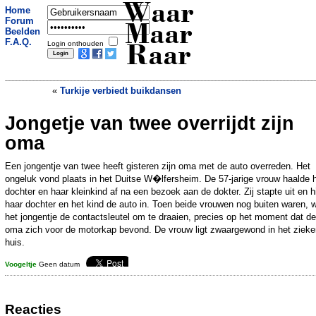
Waar
Home
Forum
Maar
Beelden
F.A.Q.
Login onthouden
Raar
«
Turkije verbiedt buikdansen
Jongetje van twee overrijdt zijn
oma
Een jongentje van twee heeft gisteren zijn oma met de auto overreden. Het
ongeluk vond plaats in het Duitse W�lfersheim. De 57-jarige vrouw haalde 
dochter en haar kleinkind af na een bezoek aan de dokter. Zij stapte uit en h
haar dochter en het kind de auto in. Toen beide vrouwen nog buiten waren, w
het jongentje de contactsleutel om te draaien, precies op het moment dat de
oma zich voor de motorkap bevond. De vrouw ligt zwaargewond in het zieke
huis.
Voogeltje
Geen datum
Reacties