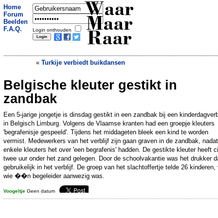
Waar
Home
Forum
Maar
Beelden
F.A.Q.
Login onthouden
Raar
«
Turkije verbiedt buikdansen
Belgische kleuter gestikt in
zandbak
Een 5-jarige jongetje is dinsdag gestikt in een zandbak bij een kinderdagverbl
in Belgisch Limburg. Volgens de Vlaamse kranten had een groepje kleuters
'begrafenisje gespeeld'. Tijdens het middageten bleek een kind te worden
vermist. Medewerkers van het verblijf zijn gaan graven in de zandbak, nadat
enkele kleuters het over 'een begrafenis' hadden. De gestikte kleuter heeft c
twee uur onder het zand gelegen. Door de schoolvakantie was het drukker d
gebruikelijk in het verblijf. De groep van het slachtoffertje telde 26 kinderen,
wie ��n begeleider aanwezig was.
Voogeltje
Geen datum