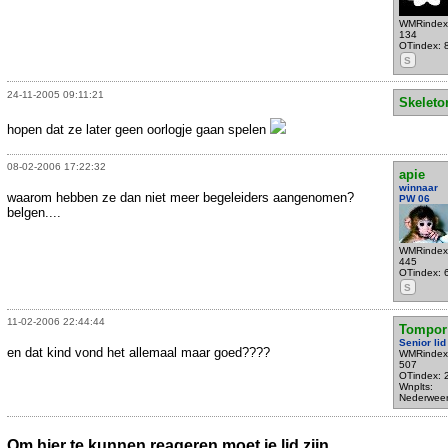
WMRindex
134
OTindex: 
S
24-11-2005 09:11:21
Skeleto
hopen dat ze later geen oorlogje gaan spelen
08-02-2006 17:22:32
apie
winnaar
waarom hebben ze dan niet meer begeleiders aangenomen?
PW 06
belgen....
WMRindex
445
OTindex: 
S
11-02-2006 22:44:44
Tompor
Senior lid
en dat kind vond het allemaal maar goed????
WMRindex
507
OTindex: 
Wnplts:
Nederweer
Om hier te kunnen reageren moet je lid zijn.