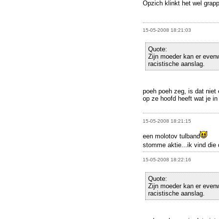
Opzich klinkt het wel grap
15-05-2008 18:21:03
Quote:
Zijn moeder kan er evenw
racistische aanslag.
poeh poeh zeg, is dat niet
op ze hoofd heeft wat je in 
15-05-2008 18:21:15
een molotov tulband
stomme aktie...ik vind die 
15-05-2008 18:22:16
Quote:
Zijn moeder kan er evenw
racistische aanslag.