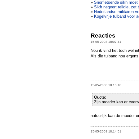
»
Snorfietsende sikh moet
»
Sikh negeert religie, zet 
»
Nederlandse militairen v
»
Kogelvrije tulband voor a
Reacties
15-05-2008 18:07:41
Nou ik vind het toch wel ie
Als die tulband nou ergen
15-05-2008 18:13:18
Quote:
Zijn moeder kan er even
natuurlijk kan de moeder e
15-05-2008 18:14:51