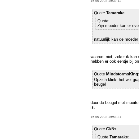
15-05-2008 19:39:11
Quote
Tamarake
:
Quote:
Zijn moeder kan er eve
natuurlijk kan de moeder
waarom niet, zeker ik kan w
hebben er ook eentje bij o
Quote
MindstormsKing
Opzich klinkt het wel gr
beugel
door de beugel met moeit
is.
15-05-2008 19:58:31
Quote
GkNs
:
Quote
Tamarake
: