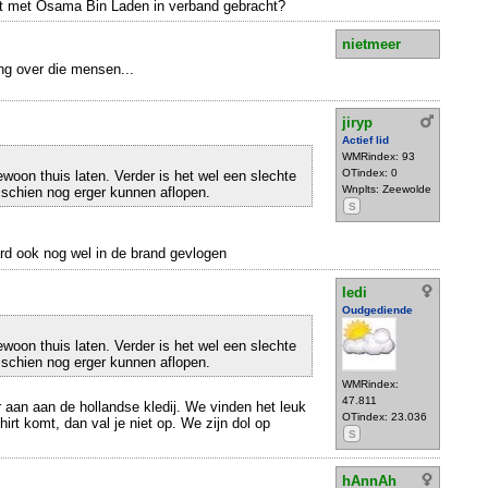
t met Osama Bin Laden in verband gebracht?
nietmeer
ning over die mensen...
jiryp
Actief lid
WMRindex: 93
OTindex: 0
woon thuis laten. Verder is het wel een slechte
Wnplts: Zeewolde
isschien nog erger kunnen aflopen.
S
rd ook nog wel in de brand gevlogen
ledi
Oudgediende
woon thuis laten. Verder is het wel een slechte
isschien nog erger kunnen aflopen.
WMRindex:
47.811
r aan aan de hollandse kledij. We vinden het leuk
OTindex: 23.036
shirt komt, dan val je niet op. We zijn dol op
S
hAnnAh