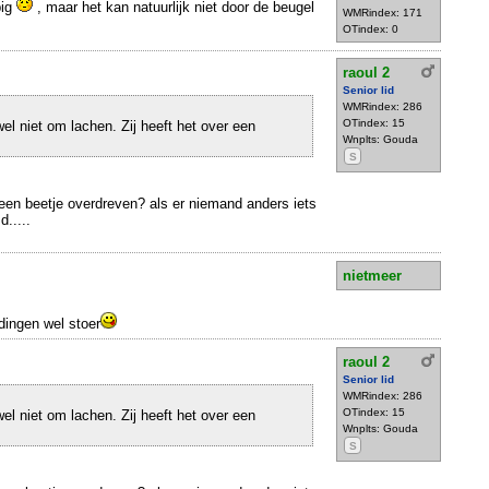
pig
, maar het kan natuurlijk niet door de beugel
WMRindex: 171
OTindex: 0
raoul 2
Senior lid
WMRindex: 286
OTindex: 15
el niet om lachen. Zij heeft het over een
Wnplts: Gouda
S
 een beetje overdreven? als er niemand anders iets
d.....
nietmeer
dingen wel stoer
raoul 2
Senior lid
WMRindex: 286
OTindex: 15
el niet om lachen. Zij heeft het over een
Wnplts: Gouda
S