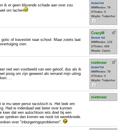
Actief lid
en ik er geen blijvende schade aan over zou
WMRindex: 79
 wel om lachen
OTindex: 0
Wnplts: Tuitjenhor
S
CrazyM
Senior lid
s gotic of travestiet naar school. Maar zoiets laat
WMRindex: 133
vertuiging zien.
OTindex: 406
Wnplts: Cairns
nietmeer
Actief lid
eer niet een voorbeeld van een geloof, dus als ik
WMRindex: 79
wel pisiig om zijn geweest als iemand mijn uiting
OTindex: 0
ken.....
Wnplts: Tuitjenhor
S
nietmeer
t ie mu weer perse racistisch is. Het leek em
llig. Had ie inderdaad wat beter over kunnen
 keer dat een autochtoon iets doet bij een
aan spreken dan komen we nooit tot wereldvrede.
proken over "inburgeringsproblemen".