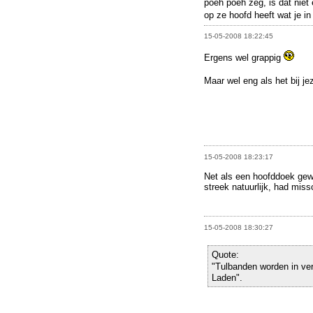
poeh poeh zeg, is dat niet
op ze hoofd heeft wat je in
15-05-2008 18:22:45
Ergens wel grappig
Maar wel eng als het bij je
15-05-2008 18:23:17
Net als een hoofddoek gewo
streek natuurlijk, had mis
15-05-2008 18:30:27
Quote:
"Tulbanden worden in ve
Laden".