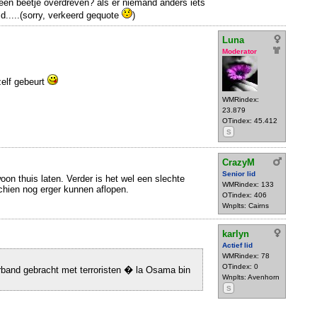
 een beetje overdreven? als er niemand anders iets
 d.....(sorry, verkeerd gequote
)
Luna
Moderator
zelf gebeurt
WMRindex:
23.879
OTindex: 45.412
S
CrazyM
Senior lid
on thuis laten. Verder is het wel een slechte
WMRindex: 133
schien nog erger kunnen aflopen.
OTindex: 406
Wnplts: Cairns
karlyn
Actief lid
WMRindex: 78
OTindex: 0
rband gebracht met terroristen � la Osama bin
Wnplts: Avenhorn
S