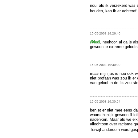
nou, als ik verzekerd was 
houden, kan ik er achteraf
15-05-2008 19:26:46
@ledi
, neehoor, al ga je al
gewoon je extreme geloofso
15-05-2008 19:30:00
maar mijn jas is nou ook w
niet profaan was zou ik er 
van geloof in de fik zou ste
15-05-2008 19:30:54
ben et er niet mee eens da
waarschijnlijk gewoon ff lo
nadenken. Maar als we elke
allochtoon over racisme g
Terwijl andersom word ges