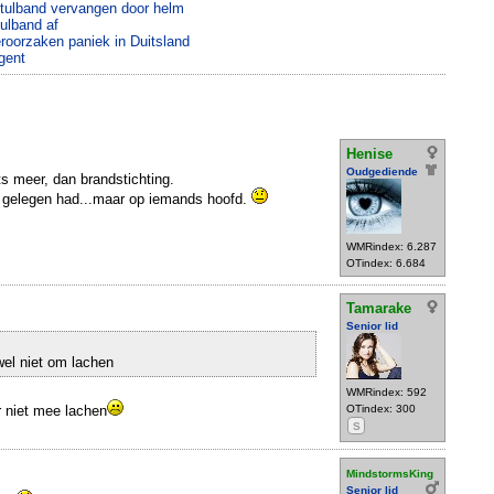
 tulband vervangen door helm
tulband af
eroorzaken paniek in Duitsland
gent
Henise
Oudgediende
ts meer, dan brandstichting.
s gelegen had...maar op iemands hoofd.
WMRindex: 6.287
OTindex: 6.684
Tamarake
Senior lid
wel niet om lachen
WMRindex: 592
r niet mee lachen
OTindex: 300
S
MindstormsKing
Senior lid