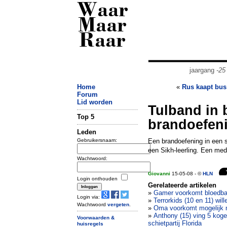
Waar
Maar
Raar
jaargang
-25
Home
«
Rus kaapt bus
Forum
Lid worden
Tulband in 
Top 5
brandoefen
Leden
Gebruikersnaam:
Een brandoefening in een s
een Sikh-leerling. Een med
Wachtwoord:
Giovanni
15-05-08 - ©
HLN
Login onthouden
Gerelateerde artikelen
»
Gamer voorkomt bloedba
Login via:
»
Terrorkids (10 en 11) wil
Wachtwoord
vergeten
.
»
Oma voorkomt mogelijk 
»
Anthony (15) ving 5 koge
Voorwaarden &
schietpartij Florida
huisregels