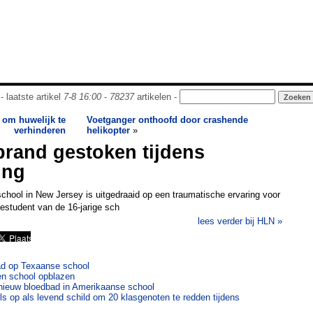
- laatste artikel
7-8 16:00
-
78237
artikelen -
 om huwelijk te
Voetganger onthoofd door crashende
verhinderen
helikopter
»
brand gestoken tijdens
ing
chool in New Jersey is uitgedraaid op een traumatische ervaring voor
estudent van de 16-jarige sch
lees verder bij HLN »
d op Texaanse school
len school opblazen
nieuw bloedbad in Amerikaanse school
ls op als levend schild om 20 klasgenoten te redden tijdens