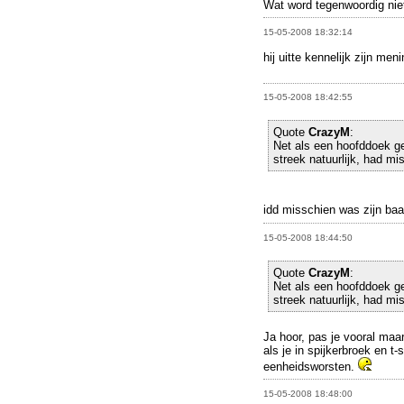
Wat word tegenwoordig nie
15-05-2008 18:32:14
hij uitte kennelijk zijn me
15-05-2008 18:42:55
Quote
CrazyM
:
Net als een hoofddoek ge
streek natuurlijk, had m
idd misschien was zijn baa
15-05-2008 18:44:50
Quote
CrazyM
:
Net als een hoofddoek ge
streek natuurlijk, had m
Ja hoor, pas je vooral maa
als je in spijkerbroek en t-
eenheidsworsten.
15-05-2008 18:48:00