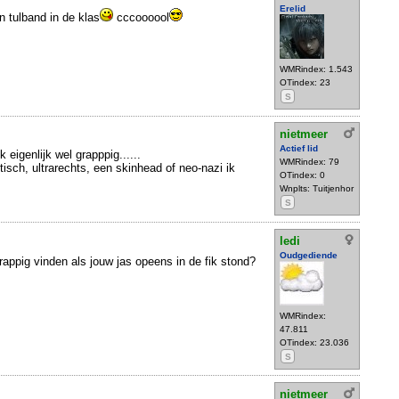
Erelid
 tulband in de klas
cccoooool
WMRindex: 1.543
OTindex: 23
S
nietmeer
Actief lid
ik eigenlijk wel grapppig......
WMRindex: 79
stisch, ultrarechts, een skinhead of neo-nazi ik
OTindex: 0
Wnplts: Tuitjenhor
S
ledi
Oudgediende
appig vinden als jouw jas opeens in de fik stond?
WMRindex:
47.811
OTindex: 23.036
S
nietmeer