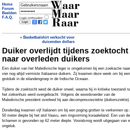
Waar
Home
Forum
Maar
Beelden
F.A.Q.
Login onthouden
Raar
«
Basketbalshirt verkocht voor
duizenden dollars
Duiker overlijdt tijdens zoektocht
Kakkerlak uitgerust met duikpak voor
reddingsoperaties
»
naar overleden duikers
Een duiker van het Maledivische leger is omgekomen bij een zoekactie naar
vier nog altijd vermiste Italiaanse duikers. Zij kwamen deze week om bij een
grotduik in de eilandengroep in de Indische Oceaan.
Tijdens de zoektocht werd de duiker onwel, waarna hij in kritieke toestand n
het ziekenhuis werd overgebracht. Volgens de woordvoerder van de
Maledivische president overleed hij aan decompressieziekte (duikersziekte).
Donderdag kwamen vijf Italianen om bij een poging grotten te verkennen op 
50 meter diepte bij het atol Vaavu, een ringvorming koraaleiland. Een van de
lichamen is gevonden op 62 meter diepte. Vooralsnog wordt uitgegaan van 
ongeluk.