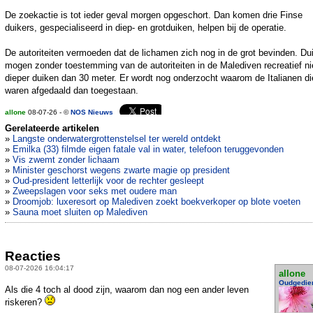
De zoekactie is tot ieder geval morgen opgeschort. Dan komen drie Finse
duikers, gespecialiseerd in diep- en grotduiken, helpen bij de operatie.
De autoriteiten vermoeden dat de lichamen zich nog in de grot bevinden. Du
mogen zonder toestemming van de autoriteiten in de Malediven recreatief ni
dieper duiken dan 30 meter. Er wordt nog onderzocht waarom de Italianen di
waren afgedaald dan toegestaan.
allone
08-07-26 - ©
NOS Nieuws
Gerelateerde artikelen
»
Langste onderwatergrottenstelsel ter wereld ontdekt
»
Emilka (33) filmde eigen fatale val in water, telefoon teruggevonden
»
Vis zwemt zonder lichaam
»
Minister geschorst wegens zwarte magie op president
»
Oud-president letterlijk voor de rechter gesleept
»
Zweepslagen voor seks met oudere man
»
Droomjob: luxeresort op Malediven zoekt boekverkoper op blote voeten
»
Sauna moet sluiten op Malediven
Reacties
08-07-2026 16:04:17
allone
Oudgedie
Als die 4 toch al dood zijn, waarom dan nog een ander leven
riskeren?