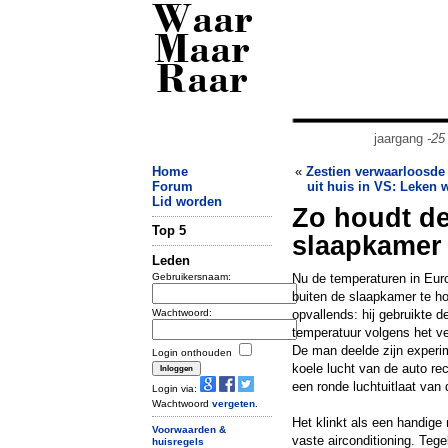
Waar
Maar
Raar
jaargang
-25
Home
«
Zestien verwaarloosde
Forum
uit huis in VS: Leken 
Lid worden
Zo houdt de 
Top 5
slaapkamer
Leden
Gebruikersnaam:
Nu de temperaturen in Eur
buiten de slaapkamer te h
Wachtwoord:
opvallends: hij gebruikte d
temperatuur volgens het v
De man deelde zijn experime
Login onthouden
koele lucht van de auto re
een ronde luchtuitlaat van
Login via:
Wachtwoord
vergeten
.
Het klinkt als een handige
Voorwaarden &
vaste airconditioning. Teg
huisregels