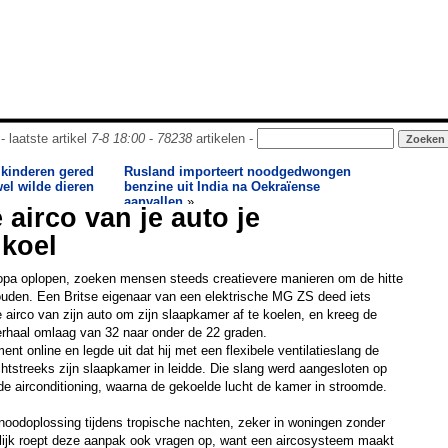
- laatste artikel
7-8 18:00
-
78238
artikelen -
 kinderen gered
Rusland importeert noodgedwongen
wel wilde dieren
benzine uit India na Oekraïense
aanvallen
»
airco van je auto je
 koel
opa oplopen, zoeken mensen steeds creatievere manieren om de hitte
ouden. Een Britse eigenaar van een elektrische MG ZS deed iets
e airco van zijn auto om zijn slaapkamer af te koelen, en kreeg de
erhaal omlaag van 32 naar onder de 22 graden.
nt online en legde uit dat hij met een flexibele ventilatieslang de
chtstreeks zijn slaapkamer in leidde. Die slang werd aangesloten op
 de airconditioning, waarna de gekoelde lucht de kamer in stroomde.
 noodoplossing tijdens tropische nachten, zeker in woningen zonder
elijk roept deze aanpak ook vragen op, want een aircosysteem maakt