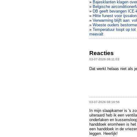
»
Bajesklanten klagen ove
»
Belgische airconditioner
»
DB geeft bevangen ICE-k
»
Hitte funest voor ijssal
»
Verwarming blijft aan: v
»
Woeste ouders bestormen
»
Temperatuur loopt op tot 
meevalt
Reacties
03-07-2026 08:11:03
Dat werkt helaas niet als je
03-07-2026 08:16:56
In mijn slaapkamer is 's z
uiteraard heb ik een venti
onderlaken en kussensloop.
handdoek eromheen is het e
een handdoek in de vriezer
leggen. Heerlijk!