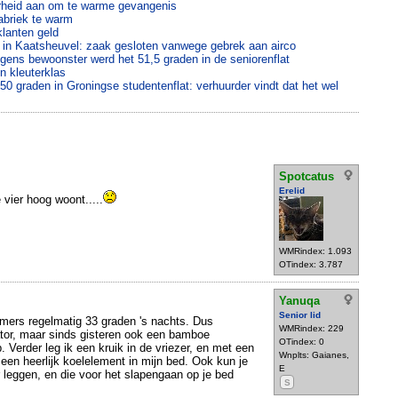
rheid aan om te warme gevangenis
fabriek te warm
lanten geld
on in Kaatsheuvel: zaak gesloten vanwege gebrek aan airco
olgens bewoonster werd het 51,5 graden in de seniorenflat
 kleuterklas
50 graden in Groningse studentenflat: verhuurder vindt dat het wel
Spotcatus
Erelid
 vier hoog woont.....
WMRindex: 1.093
OTindex: 3.787
Yanuqa
Senior lid
omers regelmatig 33 graden 's nachts. Dus
WMRindex: 229
lator, maar sinds gisteren ook een bamboe
OTindex: 0
 Verder leg ik een kruik in de vriezer, en met een
Wnplts: Gaianes,
en heerlijk koelelement in mijn bed. Ook kun je
E
 leggen, en die voor het slapengaan op je bed
S