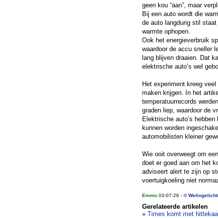
geen kou “aan”, maar verpl
Bij een auto wordt die war
de auto langdurig stil staat
warmte ophopen.
Ook het energieverbruik sp
waardoor de accu sneller l
lang blijven draaien. Dat k
elektrische auto’s wel gebo
Het experiment kreeg veel
maken krijgen. In het arti
temperatuurrecords werden
graden liep, waardoor de v
Elektrische auto’s hebben
kunnen worden ingeschakel
automobilisten kleiner gewo
Wie ooit overweegt om een 
doet er goed aan om het ko
adviseert alert te zijn op 
voertuigkoeling niet normaal
Emmo
03-07-26 - ©
Welingelich
Gerelateerde artikelen
»
Times komt met hittekaar