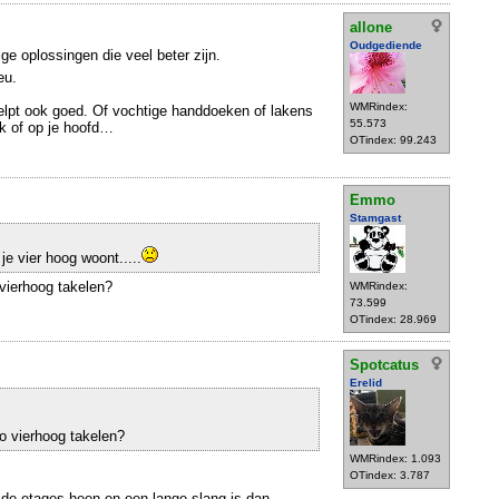
allone
Oudgediende
ige oplossingen die veel beter zijn.
eu.
WMRindex:
elpt ook goed. Of vochtige handdoeken of lakens
55.573
k of op je hoofd…
OTindex: 99.243
Emmo
Stamgast
je vier hoog woont.....
 vierhoog takelen?
WMRindex:
73.599
OTindex: 28.969
Spotcatus
Erelid
to vierhoog takelen?
WMRindex: 1.093
OTindex: 3.787
 de etages heen en een lange slang is dan