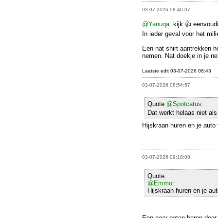
03-07-2026 08:40:07
@Yanuqa
: kijk 👍 eenvoud
In ieder geval voor het mili
Een nat shirt aantrekken h
nemen. Nat doekje in je ne
Laatste edit 03-07-2026 08:43
03-07-2026 08:54:57
Quote
@Spotcatus
:
Dat werkt helaas niet als 
Hijskraan huren en je auto
03-07-2026 09:18:08
Quote:
@Emmo
:
Hijskraan huren en je au
Een paar gaten boren door