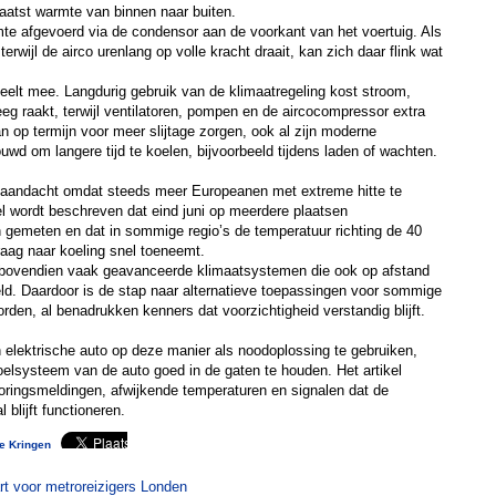
aatst warmte van binnen naar buiten.
mte afgevoerd via de condensor aan de voorkant van het voertuig. Als
 terwijl de airco urenlang op volle kracht draait, kan zich daar flink wat
eelt mee. Langdurig gebruik van de klimaatregeling kost stroom,
eeg raakt, terwijl ventilatoren, pompen en de aircocompressor extra
an op termijn voor meer slijtage zorgen, ook al zijn moderne
uwd om langere tijd te koelen, bijvoorbeeld tijdens laden of wachten.
 aandacht omdat steeds meer Europeanen met extreme hitte te
kel wordt beschreven dat eind juni op meerdere plaatsen
 gemeten en dat in sommige regio’s de temperatuur richting de 40
raag naar koeling snel toeneemt.
 bovendien vaak geavanceerde klimaatsystemen die ook op afstand
d. Daardoor is de stap naar alternatieve toepassingen voor sommige
rden, al benadrukken kenners dat voorzichtigheid verstandig blijft.
elektrische auto op deze manier als noodoplossing te gebruiken,
elsysteem van de auto goed in de gaten te houden. Het artikel
storingsmeldingen, afwijkende temperaturen en signalen dat de
 blijft functioneren.
te Kringen
t voor metroreizigers Londen