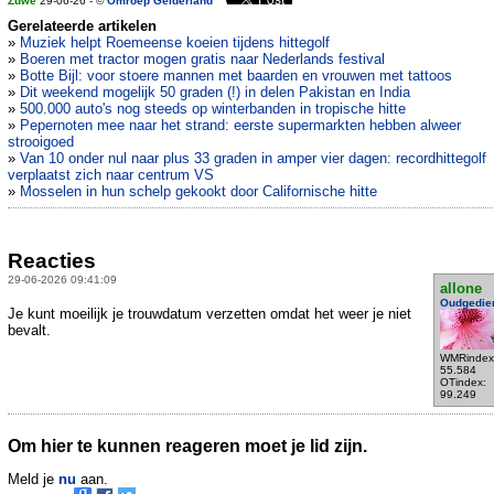
Zuwe
29-06-26 - ©
Omroep Gelderland
Gerelateerde artikelen
»
Muziek helpt Roemeense koeien tijdens hittegolf
»
Boeren met tractor mogen gratis naar Nederlands festival
»
Botte Bijl: voor stoere mannen met baarden en vrouwen met tattoos
»
Dit weekend mogelijk 50 graden (!) in delen Pakistan en India
»
500.000 auto's nog steeds op winterbanden in tropische hitte
»
Pepernoten mee naar het strand: eerste supermarkten hebben alweer
strooigoed
»
Van 10 onder nul naar plus 33 graden in amper vier dagen: recordhittegolf
verplaatst zich naar centrum VS
»
Mosselen in hun schelp gekookt door Californische hitte
Reacties
29-06-2026 09:41:09
allone
Oudgedie
Je kunt moeilijk je trouwdatum verzetten omdat het weer je niet
bevalt.
WMRindex
55.584
OTindex:
99.249
Om hier te kunnen reageren moet je lid zijn.
Meld je
nu
aan.