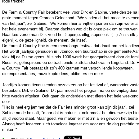
rode trekker.
De Farm & Country Fair betekent veel voor Dirk en Sabine, vertelden ze na 
grote moment tegen Omroep Gelderland. "We vinden dit het mooiste evene
van het jaar", zei Sabine. "We komen hier al vijftien jaar en dan zijn we er alt
het hele evenement bij. Daarom dachten we: dit is onze plek om te trouwen.
Haar kersverse man Dirk vond het 'supergezellig, superleuk. (...) Zoals elk j
eigenlijk, de gezelligheid, de mensen, de inzet'.
De Farm & Country Fair is een meerdaags festival dat draait om het landlev
Het wordt jaarlijks gehouden in IJzerloo, een buurtschap in de gemeente Aal
vlak bij de Duitse grens. Al sinds 1996 wordt het georganiseerd door de fami
Ruesink, geïnspireerd op de traditionele plattelandsshows in Engeland. De 
& Country Fair bestaat uit zo'n 400 kramen met verschillende koopwaren,
dierenpresentaties, muziekoptredens, oldtimers en meer.
Jaarlijks komen tienduizenden bezoekers op het festival af, waaronder vast
bezoekers Dirk en Sabine. Dit jaar moest het programma op de vrijdag door
hitte worden afgelast. Ook gaan de onderdelen met dieren het hele weekend 
door.
"Het is heel erg jammer dat de Fair iets minder groot kan zijn dit jaar", zei
Sabine na de bruiloft, "maar dat is natuurlijk ook omdat het dierenwelzijn hie
altijd voorop staat. Maar goed, we maken er met z'n allen gewoon het beste
Alsnog heeft iedereen zich tomeloos ingezet om voor ons de dag prachtig te
maken."