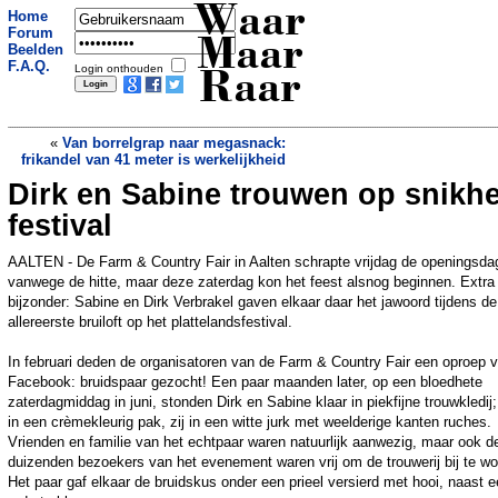
Waar
Home
Forum
Maar
Beelden
F.A.Q.
Login onthouden
Raar
«
Van borrelgrap naar megasnack:
frikandel van 41 meter is werkelijkheid
Dirk en Sabine trouwen op snikhe
Hoofdkantoor Europese Commissie
moet airconditioning uitschakelen
festival
vanwege hittegolf
»
AALTEN - De Farm & Country Fair in Aalten schrapte vrijdag de openingsda
vanwege de hitte, maar deze zaterdag kon het feest alsnog beginnen. Extra
bijzonder: Sabine en Dirk Verbrakel gaven elkaar daar het jawoord tijdens de
allereerste bruiloft op het plattelandsfestival.
In februari deden de organisatoren van de Farm & Country Fair een oproep v
Facebook: bruidspaar gezocht! Een paar maanden later, op een bloedhete
zaterdagmiddag in juni, stonden Dirk en Sabine klaar in piekfijne trouwkledij; 
in een crèmekleurig pak, zij in een witte jurk met weelderige kanten ruches.
Vrienden en familie van het echtpaar waren natuurlijk aanwezig, maar ook d
duizenden bezoekers van het evenement waren vrij om de trouwerij bij te w
Het paar gaf elkaar de bruidskus onder een prieel versierd met hooi, naast 