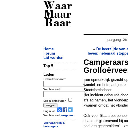
Waar
Maar
Raar
jaargang
-25
Home
«
De keerzijde van
Forum
leven: helemaal stoppe
Lid worden
Camperaars
Top 5
Grolloërvee
Leden
Gebruikersnaam:
Een opmerkelijk gezicht op
wandel- en fietspad gezakt
Wachtwoord:
Staatsbosbeheer.
Het incident gebeurde don
afslag namen, het vlonderp
Login onthouden
kwamen omdat het vlonder 
Login via:
Ook voor Staatsbosbeheer e
Wachtwoord
vergeten
.
boa is er gisteravond bij 
Voorwaarden &
heel erg geschrokken" , ze
huisregels