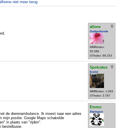
ilhome niet meer terug
allone
Oudgediende
rd.
WMRindex:
55.586
OTindex: 99.253
Spotcatus
Erelid
WMRindex: 1.093
OTindex: 3.787
Emmo
Stamgast
 met de dierenambulance. Ik moest naar een adres
n mijn positie. Google Maps schakelde
n" in plaats van "rijden".
 bestelbusje.