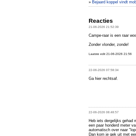
»
Bejaard koppel vindt mob
Reacties
21-06-2026 21:52:39
Campe-raar is een raar woo
Zonder vlonder, zonde!
Laatste edit 21-06-2026 21:56
22-06-2026 07:58:34
Ga hier rechtsaf.
22-06-2026 08:48:57
Heb iets dergelijks gehad
een paar honderd meter va
automatisch over naar "lope
Dan kom je gek uit met een