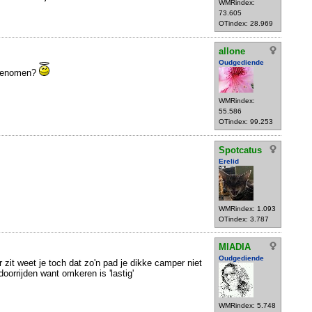
WMRindex:
73.605
OTindex: 28.969
allone
Oudgediende
g genomen?
WMRindex:
55.586
OTindex: 99.253
Spotcatus
Erelid
WMRindex: 1.093
OTindex: 3.787
MIADIA
Oudgediende
r zit weet je toch dat zo'n pad je dikke camper niet
oorrijden want omkeren is 'lastig'
WMRindex: 5.748