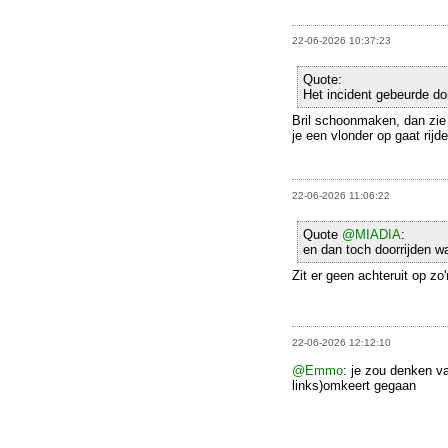
22-06-2026 10:37:23
Quote:
Het incident gebeurde d
Bril schoonmaken, dan zie 
je een vlonder op gaat rijd
22-06-2026 11:06:22
Quote
@MIADIA
:
en dan toch doorrijden wa
Zit er geen achteruit op zo
22-06-2026 12:12:10
@Emmo
: je zou denken va
links)omkeert gegaan