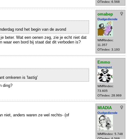
OTindex: 6.568
omabep
Oudgediende
onderdag rond het begin van de avond
je beter. Wat een oenen zeg, zie je echt niet dat
WMRindex:
en waar een bord bij staat dat dit verboden is?
11.357
OTindex: 3.193
Emmo
Stamgast
nt omkeren is 'lastig'
'n ding?
WMRindex:
73.605
OTindex: 28.969
MIADIA
Oudgediende
n niet, anders waren ze wel rechts- (of
WMRindex: 5.748
OTindex: 6.568