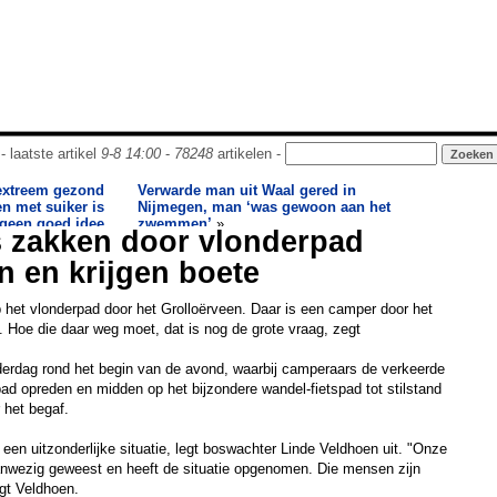
- laatste artikel
9-8 14:00
-
78248
artikelen -
 extreem gezond
Verwarde man uit Waal gered in
n met suiker is
Nijmegen, man ‘was gewoon aan het
geen goed idee
zwemmen’
»
 zakken door vlonderpad
n en krijgen boete
 het vlonderpad door het Grolloërveen. Daar is een camper door het
. Hoe die daar weg moet, dat is nog de grote vraag, zegt
derdag rond het begin van de avond, waarbij camperaars de verkeerde
ad opreden en midden op het bijzondere wandel-fietspad tot stilstand
het begaf.
en uitzonderlijke situatie, legt boswachter Linde Veldhoen uit. "Onze
aanwezig geweest en heeft de situatie opgenomen. Die mensen zijn
gt Veldhoen.