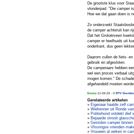
De grootste klus voor Staa
vlonderpad. "Die camper is
Hoe we dat gaan doen is nog
Zo onderzoekt Staatsbosbeh
de camper achteruit kan rij
Dat het Groloërveen kwetsb
camper er heelhuids uit ku
onderkant, dus geen lekkeri
Daarom zullen de fiets- e
gebruik en afgesloten.
De camperaars hebben een 
wel een proces verbaal ui
mogen komen." De schade d
afgehandeld moeten worden
Emmo
21-06-26 - ©
RTV Drenthe
Gerelateerde artikelen
»
Eigenaar haalde zelf ca
»
Wielrenner uit Ronde van
»
Politiehond ontdekt dief 
»
Bejaarde strooit glassc
»
Gestolen camper binnen 
»
Vlissingse vrienden mak
»
Vrouwen al weken in cam