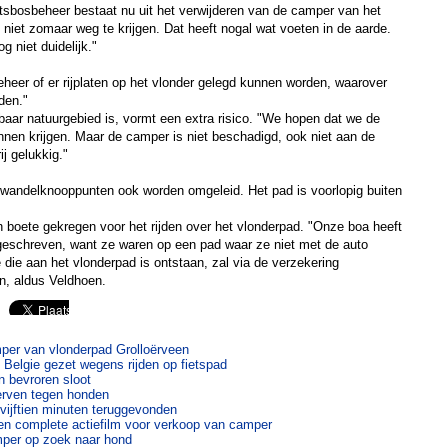
tsbosbeheer bestaat nu uit het verwijderen van de camper van het
 niet zomaar weg te krijgen. Dat heeft nogal wat voeten in de aarde.
 niet duidelijk."
eer of er rijplaten op het vlonder gelegd kunnen worden, waarover
den."
aar natuurgebied is, vormt een extra risico. "We hopen dat we de
nnen krijgen. Maar de camper is niet beschadigd, ook niet aan de
j gelukkig."
n wandelknooppunten ook worden omgeleid. Het pad is voorlopig buiten
boete gekregen voor het rijden over het vlonderpad. "Onze boa heeft
tgeschreven, want ze waren op een pad waar ze niet met de auto
ie aan het vlonderpad is ontstaan, zal via de verzekering
, aldus Veldhoen.
mper van vlonderpad Grolloërveen
 Belgie gezet wegens rijden op fietspad
in bevroren sloot
herven tegen honden
vijftien minuten teruggevonden
en complete actiefilm voor verkoop van camper
per op zoek naar hond