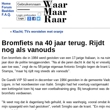
Waar
Home
Forum
Maar
Beelden
F.A.Q.
Login onthouden
Raar
«
Klacht; TVs worstelen met oranje
Bromfiets na 40 jaar terug. Rijdt
Vreugde Knicksfans slaat om in
verdriet: agenten schieten hond in
nog als vanouds
basketbalshirt dood
»
Een bromfiets die in 1984 werd gestolen van een 17-jarige Italiaan, is na ru
jaar door de politie teruggevonden. "Na al die jaren dacht ik dat hij er vreseli
aan toe was," zegt de nu 58-jarige eigenaar Antonio Smiglio tegen de krant 
Stampa, "maar hij rijdt nog steeds als vanouds".
De Garelli VIP 50 werd in december van 1984 gestolen in de gemeente Vad
Ligure, in het noordwesten van Italië. Smiglio had het voertuig vastgemaakt
een kettingslot toen hij naar een voetbaltraining ging. Bij terugkomst was de
bromfiets verdwenen.
"Ik weet nog dat ik dagenlang heb gehuild, ik was wanhopig, vooral omdat ik
mijn spaargeld erin had gestoken", vertelt Smiglio aan de krant. "En mijn m