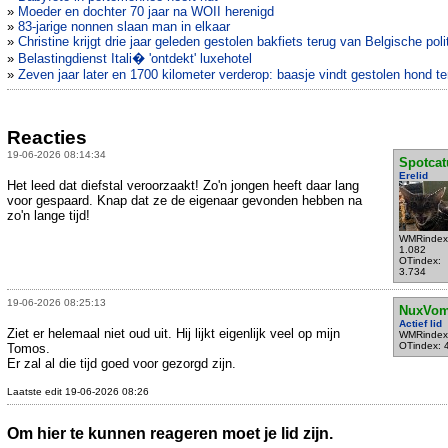
»
Moeder en dochter 70 jaar na WOII herenigd
»
83-jarige nonnen slaan man in elkaar
»
Christine krijgt drie jaar geleden gestolen bakfiets terug van Belgische poli
»
Belastingdienst Itali� 'ontdekt' luxehotel
»
Zeven jaar later en 1700 kilometer verderop: baasje vindt gestolen hond te
Reacties
19-06-2026 08:14:34
Spotcat
Erelid
Het leed dat diefstal veroorzaakt! Zo'n jongen heeft daar lang
voor gespaard. Knap dat ze de eigenaar gevonden hebben na
zo'n lange tijd!
WMRindex
1.082
OTindex:
3.734
19-06-2026 08:25:13
NuxVom
Actief lid
Ziet er helemaal niet oud uit. Hij lijkt eigenlijk veel op mijn
WMRindex
OTindex: 
Tomos.
Er zal al die tijd goed voor gezorgd zijn.
Laatste edit 19-06-2026 08:26
Om hier te kunnen reageren moet je lid zijn.