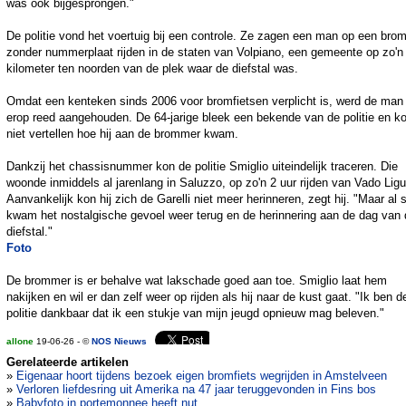
was ook bijgesprongen."
De politie vond het voertuig bij een controle. Ze zagen een man op een brom
zonder nummerplaat rijden in de staten van Volpiano, een gemeente op zo'n
kilometer ten noorden van de plek waar de diefstal was.
Omdat een kenteken sinds 2006 voor bromfietsen verplicht is, werd de man 
erop reed aangehouden. De 64-jarige bleek een bekende van de politie en k
niet vertellen hoe hij aan de brommer kwam.
Dankzij het chassisnummer kon de politie Smiglio uiteindelijk traceren. Die
woonde inmiddels al jarenlang in Saluzzo, op zo'n 2 uur rijden van Vado Ligu
Aanvankelijk kon hij zich de Garelli niet meer herinneren, zegt hij. "Maar al 
kwam het nostalgische gevoel weer terug en de herinnering aan de dag van 
diefstal."
Foto
De brommer is er behalve wat lakschade goed aan toe. Smiglio laat hem
nakijken en wil er dan zelf weer op rijden als hij naar de kust gaat. "Ik ben d
politie dankbaar dat ik een stukje van mijn jeugd opnieuw mag beleven."
allone
19-06-26 - ©
NOS Nieuws
Gerelateerde artikelen
»
Eigenaar hoort tijdens bezoek eigen bromfiets wegrijden in Amstelveen
»
Verloren liefdesring uit Amerika na 47 jaar teruggevonden in Fins bos
»
Babyfoto in portemonnee heeft nut