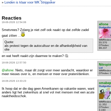
»
Londen is klaar voor WK Strippoker
Reacties
18-06-2026 12:54:06
allone
Oudgedie
Smetvrees? Zolang je niet zelf ook naakt op dat zelfde zadel
gaat zitten …
WMRindex
Quote:
55.570
als protest tegen de autocultuur en de afhankelijkheid van
OTindex:
99.237
olie
en wat heeft naakt-zijn daarmee te maken? 🤔
18-06-2026 12:57:50
Nitropi
Lid
@allone
: Niets, maar dit zorgt voor meer aandacht, waardoor er
WMRindex
OTindex: 
meer nieuws over is, en mensen er meer over praten/denken.
18-06-2026 13:33:23
omabe
Oudgedie
Ik hoop dat er die dag geen Amerikanen op vakantie waren, want
anders ligt het ziekenhuis al snel vol met mensen met een acute
naaktheidsschok.
WMRindex
11.352
OTindex:
3.193