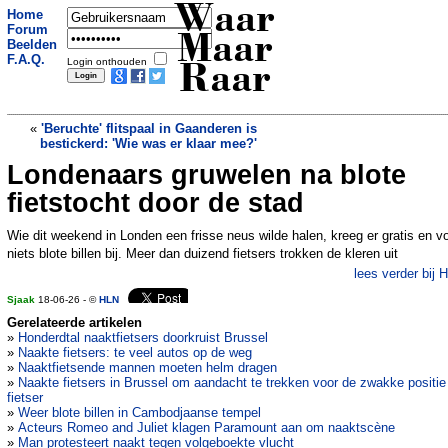
Waar
Home
Forum
Maar
Beelden
F.A.Q.
Login onthouden
Raar
«
'Beruchte' flitspaal in Gaanderen is
bestickerd: 'Wie was er klaar mee?'
Londenaars gruwelen na blote
Miljoenen Instagram-volgers voor 40-
jarige keeper, de held van Kaapverdië
»
fietstocht door de stad
Wie dit weekend in Londen een frisse neus wilde halen, kreeg er gratis en v
niets blote billen bij. Meer dan duizend fietsers trokken de kleren uit
lees verder bij 
Sjaak
18-06-26 - ©
HLN
Gerelateerde artikelen
»
Honderdtal naaktfietsers doorkruist Brussel
»
Naakte fietsers: te veel autos op de weg
»
Naaktfietsende mannen moeten helm dragen
»
Naakte fietsers in Brussel om aandacht te trekken voor de zwakke positie
fietser
»
Weer blote billen in Cambodjaanse tempel
»
Acteurs Romeo and Juliet klagen Paramount aan om naaktscène
»
Man protesteert naakt tegen volgeboekte vlucht