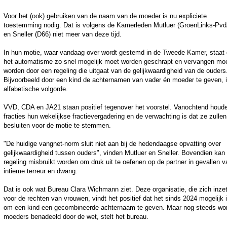
Voor het (ook) gebruiken van de naam van de moeder is nu expliciete
toestemming nodig. Dat is volgens de Kamerleden Mutluer (GroenLinks-Pvd
en Sneller (D66) niet meer van deze tijd.
In hun motie, waar vandaag over wordt gestemd in de Tweede Kamer, staat 
het automatisme zo snel mogelijk moet worden geschrapt en vervangen mo
worden door een regeling die uitgaat van de gelijkwaardigheid van de ouders
Bijvoorbeeld door een kind de achternamen van vader én moeder te geven, 
alfabetische volgorde.
VVD, CDA en JA21 staan positief tegenover het voorstel. Vanochtend houd
fracties hun wekelijkse fractievergadering en de verwachting is dat ze zullen
besluiten voor de motie te stemmen.
"De huidige vangnet-norm sluit niet aan bij de hedendaagse opvatting over
gelijkwaardigheid tussen ouders", vinden Mutluer en Sneller. Bovendien kan
regeling misbruikt worden om druk uit te oefenen op de partner in gevallen v
intieme terreur en dwang.
Dat is ook wat Bureau Clara Wichmann ziet. Deze organisatie, die zich inze
voor de rechten van vrouwen, vindt het positief dat het sinds 2024 mogelijk 
om een kind een gecombineerde achternaam te geven. Maar nog steeds wo
moeders benadeeld door de wet, stelt het bureau.