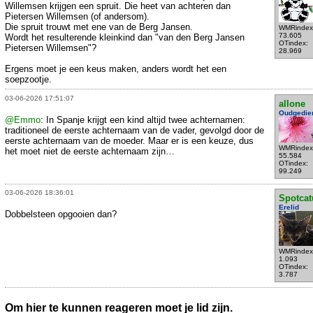
Willemsen krijgen een spruit. Die heet van achteren dan
Pietersen Willemsen (of andersom).
Die spruit trouwt met ene van de Berg Jansen.
WMRindex
73.605
Wordt het resulterende kleinkind dan "van den Berg Jansen
OTindex:
Pietersen Willemsen"?
28.969
Ergens moet je een keus maken, anders wordt het een
soepzootje.
03-06-2026 17:51:07
allone
Oudgedie
@Emmo
: In Spanje krijgt een kind altijd twee achternamen:
traditioneel de eerste achternaam van de vader, gevolgd door de
eerste achternaam van de moeder. Maar er is een keuze, dus
WMRindex
het moet niet de eerste achternaam zijn…
55.584
OTindex:
99.249
03-06-2026 18:36:01
Spotcat
Erelid
Dobbelsteen opgooien dan?
WMRindex
1.093
OTindex:
3.787
Om hier te kunnen reageren moet je lid zijn.