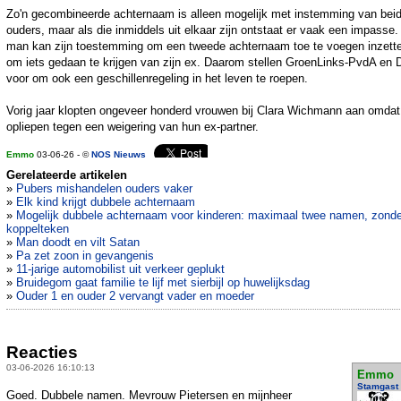
Zo'n gecombineerde achternaam is alleen mogelijk met instemming van bei
ouders, maar als die inmiddels uit elkaar zijn ontstaat er vaak een impasse
man kan zijn toestemming om een tweede achternaam toe te voegen inzett
om iets gedaan te krijgen van zijn ex. Daarom stellen GroenLinks-PvdA en 
voor om ook een geschillenregeling in het leven te roepen.
Vorig jaar klopten ongeveer honderd vrouwen bij Clara Wichmann aan omdat
opliepen tegen een weigering van hun ex-partner.
Emmo
03-06-26 - ©
NOS Nieuws
Gerelateerde artikelen
»
Pubers mishandelen ouders vaker
»
Elk kind krijgt dubbele achternaam
»
Mogelijk dubbele achternaam voor kinderen: maximaal twee namen, zonde
koppelteken
»
Man doodt en vilt Satan
»
Pa zet zoon in gevangenis
»
11-jarige automobilist uit verkeer geplukt
»
Bruidegom gaat familie te lijf met sierbijl op huwelijksdag
»
Ouder 1 en ouder 2 vervangt vader en moeder
Reacties
03-06-2026 16:10:13
Emmo
Stamgast
Goed. Dubbele namen. Mevrouw Pietersen en mijnheer