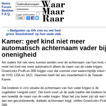
Waar
Home
Forum
Maar
Beelden
F.A.Q.
Login onthouden
Raar
«
Badgasten op Urk zien nu wel heel
groot 'kiezelstrand' op hun vaste stek
Kamer: geef kind niet meer
Waarom leven mannen in Nederland
drie jaar korter dan vrouwen?
»
automatisch achternaam vader bi
onenigheid
Als ouders het niet eens kunnen worden over de achternaam van hun kind, 
moet het kind niet meer automatisch alleen de naam van de vader krijgen.
GroenLinks-PvdA en D66 krijgen voor dat voorstel zeer waarschijnlijk steun
de VVD, CDA en JA21. Daarmee heeft het een meerderheid in de Tweede
Kamer.
Dat kinderen in zo'n situatie de achternaam van hun vader krijgen is de
zogeheten 'vangnet-norm'. Die komt voort uit de oude traditie dat kinderen b
een huwelijk de naam van de vader kregen. Maar het zou beter zijn als een 
dan een gecombineerde, dubbele achternaam krijgt, stellen GroenLinks-Pvd
D66.