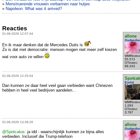
»
Menstruerende vrouwen verbannen naar hutjes
»
Napoleon: What was it arrived?
Reacties
01-06-2026 12:07:44
allone
Oudgedie
En ik maar denken dat de Mercedes Duits is
Zo is dat met democratie: mensen mogen niet meer zelf kiezen
WMRindex
wat voor auto ze willen
55.573
OTindex:
99.243
01-06-2026 12:25:04
Spotcat
Erelid
Dan kunnen ze daar heel veel gaan verbieden want Chinezen
hebben in heel veel bedrijven aandelen...
WMRindex
1.093
OTindex:
3.787
01-06-2026 13:38:26
allone
Oudgedie
@Spotcatus
: ja idd - waarschijnlijk kunnen ze bijna alles
verbieden. Inclusief die Trump-telefoon