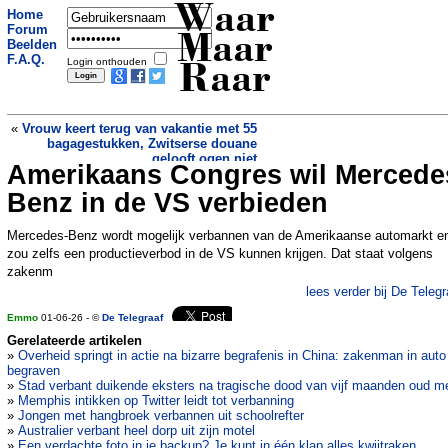
Waar
Home
Forum
Maar
Beelden
F.A.Q.
Login onthouden
Raar
«
Vrouw keert terug van vakantie met 55
bagagestukken, Zwitserse douane
gelooft ogen niet
Amerikaans Congres wil Mercede
Chinees geboortebeleid raakt
condoomverkoop Durex
»
Benz in de VS verbieden
Mercedes-Benz wordt mogelijk verbannen van de Amerikaanse automarkt e
zou zelfs een productieverbod in de VS kunnen krijgen. Dat staat volgens
zakenm
lees verder bij De Telegr
Emmo
01-06-26 - ©
De Telegraaf
Gerelateerde artikelen
»
Overheid springt in actie na bizarre begrafenis in China: zakenman in auto
begraven
»
Stad verbant duikende eksters na tragische dood van vijf maanden oud me
»
Memphis intikken op Twitter leidt tot verbanning
»
Jongen met hangbroek verbannen uit schoolrefter
»
Australier verbant heel dorp uit zijn motel
»
Een verdachte foto in je backup? Je kunt in één klap alles kwijtraken