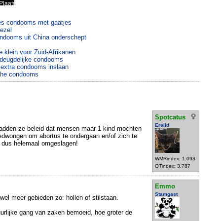
es condooms met gaatjes
gezel
dooms uit China onderschept
 klein voor Zuid-Afrikanen
ndeugdelijke condooms
 extra condooms inslaan
che condooms
Spotcatus
Erelid
hadden ze beleid dat mensen maar 1 kind mochten
edwongen om abortus te ondergaan en/of zich te
 nu dus helemaal omgeslagen!
WMRindex: 1.093
OTindex: 3.787
Emmo
Stamgast
p wel meer gebieden zo: hollen of stilstaan.
urlijke gang van zaken bemoeid, hoe groter de