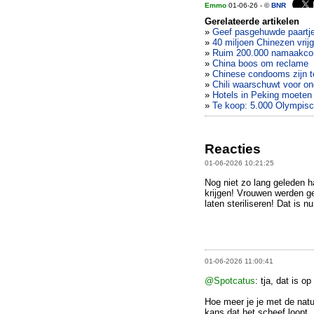
Emmo
01-06-26 - ©
BNR
Gerelateerde artikelen
»
Geef pasgehuwde paartj
»
40 miljoen Chinezen vrij
»
Ruim 200.000 namaakcon
»
China boos om reclame
»
Chinese condooms zijn te
»
Chili waarschuwt voor o
»
Hotels in Peking moeten
»
Te koop: 5.000 Olympis
Reacties
01-06-2026 10:21:25
Nog niet zo lang geleden 
krijgen! Vrouwen werden g
laten steriliseren! Dat is
01-06-2026 11:00:41
@Spotcatus
: tja, dat is o
Hoe meer je je met de natu
kans dat het scheef loopt.