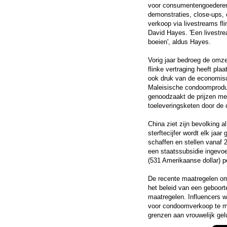
voor consumentengoederen,
demonstraties, close-ups, c
verkoop via livestreams fl
David Hayes. 'Een livestre
boeien', aldus Hayes.
Vorig jaar bedroeg de omze
flinke vertraging heeft pla
ook druk van de economisc
Maleisische condoomproduc
genoodzaakt de prijzen me
toeleveringsketen door de o
China ziet zijn bevolking a
sterftecijfer wordt elk jaar
schaffen en stellen vanaf 
een staatssubsidie ingevo
(531 Amerikaanse dollar) pe
De recente maatregelen om
het beleid van een geboort
maatregelen. Influencers w
voor condoomverkoop te ma
grenzen aan vrouwelijk gelu