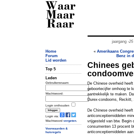
Waar
Maar
Raar
jaargang
-25
Home
«
Amerikaans Congres
Forum
Benz in 
Lid worden
Chinees geb
Top 5
condoomve
Leden
Gebruikersnaam:
De Chinese overheid heeft
geboortecijfer omhoog te k
Wachtwoord:
aantrekkelijk te maken. Da
Durex-condooms, Reckitt, z
Login onthouden
De Chinese overheid heef
anticonceptiemiddelen min
Login via:
vrijgesteld van btw. Begin d
Wachtwoord
vergeten
.
consumenten 13 procent b
Voorwaarden &
anticonceptiemiddelen aan
huisregels