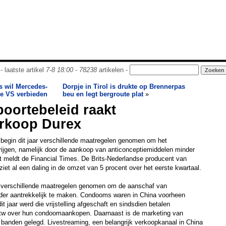
- laatste artikel
7-8 18:00
-
78238
artikelen -
 wil Mercedes-
Dorpje in Tirol is drukte op Brennerpas
de VS verbieden
beu en legt bergroute plat
»
oortebeleid raakt
rkoop Durex
 begin dit jaar verschillende maatregelen genomen om het
rijgen, namelijk door de aankoop van anticonceptiemiddelen minder
t meldt de Financial Times. De Brits-Nederlandse producent van
iet al een daling in de omzet van 5 procent over het eerste kwartaal.
t verschillende maatregelen genomen om de aanschaf van
der aantrekkelijk te maken. Condooms waren in China voorheen
it jaar werd die vrijstelling afgeschaft en sindsdien betalen
tw over hun condoomaankopen. Daarnaast is de marketing van
 banden gelegd. Livestreaming, een belangrijk verkoopkanaal in China