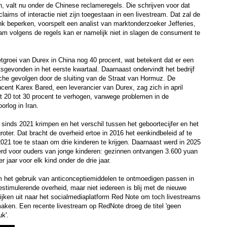
 valt nu onder de Chinese reclameregels. Die schrijven voor dat
laims of interactie niet zijn toegestaan in een livestream. Dat zal de
ink beperken, voorspelt een analist van marktonderzoeker Jefferies,
am volgens de regels kan er namelijk niet in slagen de consument te
tgroei van Durex in China nog 40 procent, wat betekent dat er een
atsgevonden in het eerste kwartaal. Daarnaast ondervindt het bedrijf
he gevolgen door de sluiting van de Straat van Hormuz. De
ent Karex Bared, een leverancier van Durex, zag zich in april
t 20 tot 30 procent te verhogen, vanwege problemen in de
orlog in Iran.
l sinds 2021 krimpen en het verschil tussen het geboortecijfer en het
 groter. Dat bracht de overheid ertoe in 2016 het eenkindbeleid af te
2021 toe te staan om drie kinderen te krijgen. Daarnaast werd in 2025
erd voor ouders van jonge kinderen: gezinnen ontvangen 3.600 yuan
r jaar voor elk kind onder de drie jaar.
 het gebruik van anticonceptiemiddelen te ontmoedigen passen in
estimulerende overheid, maar niet iedereen is blij met de nieuwe
ijken uit naar het socialmediaplatform Red Note om toch livestreams
ken. Een recente livestream op RedNote droeg de titel 'geen
k'.