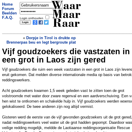
Waar
Home
Forum
Maar
Beelden
F.A.Q.
Login onthouden
Raar
«
Dorpje in Tirol is drukte op
Brennerpas beu en legt bergroute plat
Vijf goudzoekers die vastzaten in
Zoekactie naar persoon in Bisonbaai bij
Ooij gestaakt, vrouw was ‘gewoon aan
een grot in Laos zijn gered
het zwemmen’
»
Vijf goudzoekers die ruim een week vastzaten in een grot in Laos zijn leven
eruit gekomen. Dat melden diverse internationale media op basis van betro
reddingswerkers.
Acht goudzoekers kwamen 1,5 week geleden vast te zitten toen de grot
volstroomde met water door zware regenval en een aardverschuiving. Een v
hen wist te ontkomen en schakelde hulp in. Vijf goudzoekers werden woens
gelokaliseerd. De twee anderen zijn nog altijd vermist.
Gisteren werd de eerste van de vijf gevonden goudzoekers uit de grot gered
nadat reddingswerkers veel water uit de grot hadden gepompt. Daardoor wa
veilige redding mogelijk, meldde de Laotiaanse reddingsorganisatie Rescue