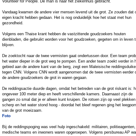
Volunteer for People. De man is naar het ziekenhuis gebracht.
Vandaag kwamen de andere vier mensen levend uit de grot. Ze zouden dat 
eigen kracht hebben gedaan. Het is nog onduidelijk hoe het staat met hun
gezondheid.
Volgens een Thaise krant hebben de vastzittende goudzoekers houten
dienbladen, die gebruikt worden voor het goudzoeken, gegeten om in leven 
blijven.
De zoektocht naar de twee vermisten gaat ondertussen door. Een team prob
het water dieper in de grot weg te pompen. Een ander team zoekt verder in 
gebied aan de andere kant van de berg, zegt een Maleisische reddingsduike
tegen CNN. Volgens CNN wordt aangenomen dat de twee vermisten eerder 
de andere goudzoekers de grot in waren gegaan.
De reddingsactie duurde dagen, omdat het betreden van de grot riskant is: hi
ongeveer 100 meter diep en heeft verschillende kamers. Daarnaast zijn de
gangen zo smal dat je er alleen kunt kruipen. De rotsen zijn op veel plekken
scherp en het water stond hoog - doordat het bleef regenen ging het leegp
van de grot moeizaam.
Foto
Bij de reddingspoging was veel hulp ingeschakeld: militairen, politieagenten,
medische teams en inwoners waren opgeroepen. Volgens persbureau AP wa