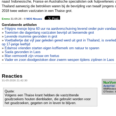
naast Indonesische, Franse en Australische specialisten ook hulpverleners u
Thailand aanwezig die betrokken waren bij de bevrijding van twaalf jongens d
2018 twee weken vastzaten in een Thaise grot.
Emmo
31-05-26 - ©
NOS Nieuws
Gerelateerde artikelen
»
Filipijns meisje bijna 60 uur na aardverschuiving levend onder puin vanda
»
Toeristen die dagenlang vastzaten bevrijd uit beroemde grot
»
Levende mummie gevonden in grot
»
Voetballertje dat vijf jaar geleden gered werd uit grot in Thailand, is overle
op 17-jarige leeftijd
»
Edamse vrienden starten eigen koffiemerk om natuur te sparen
»
Saola gevonden in Laos
»
Man vermoordt zijn vrouw om foetus
»
Vader en zoon doodgestoken door zwerm wespen tijdens ziplinen in Laos
Reacties
31-05-2026 21:42:30
NuxVom
Actief lid
WMRindex
Quote:
OTindex: 
Volgens een Thaise krant hebben de vastzittende
goudzoekers houten dienbladen, die gebruikt worden voor
het goudzoeken, gegeten om in leven te blijven.