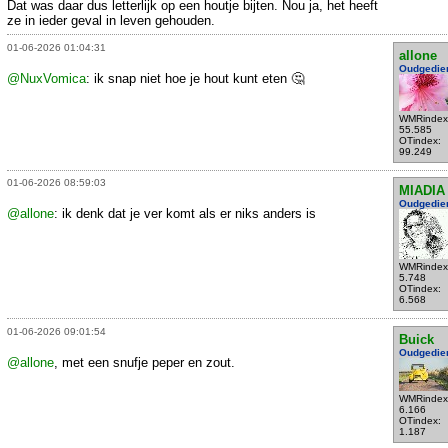
Dat was daar dus letterlijk op een houtje bijten. Nou ja, het heeft
ze in ieder geval in leven gehouden.
01-06-2026 01:04:31
allone
Oudgedie
@NuxVomica
: ik snap niet hoe je hout kunt eten 🤔
WMRindex
55.585
OTindex:
99.249
01-06-2026 08:59:03
MIADIA
Oudgedie
@allone
: ik denk dat je ver komt als er niks anders is
WMRindex
5.748
OTindex:
6.568
01-06-2026 09:01:54
Buick
Oudgedie
@allone
, met een snufje peper en zout.
WMRindex
6.166
OTindex:
1.187