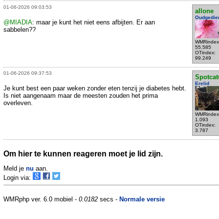
01-06-2026 09:03:53
allone
Oudgedie
@MIADIA
: maar je kunt het niet eens afbijten. Er aan
sabbelen??
WMRindex
55.585
OTindex:
99.249
01-06-2026 09:37:53
Spotcat
Erelid
Je kunt best een paar weken zonder eten tenzij je diabetes hebt.
Is niet aangenaam maar de meesten zouden het prima
overleven.
WMRindex
1.093
OTindex:
3.787
Om hier te kunnen reageren moet je lid zijn.
Meld je
nu
aan.
Login via:
WMRphp ver. 6.0 mobiel -
0.0182
secs -
Normale versie