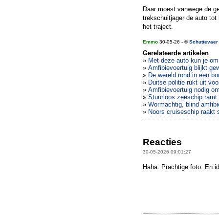
Daar moest vanwege de ger
trekschuitjager de auto tot
het traject.
Emmo
30-05-26 - ©
Schuttevaer
Gerelateerde artikelen
»
Met deze auto kun je om 
»
Amfibievoertuig blijkt ge
»
De wereld rond in een boo
»
Duitse politie rukt uit v
»
Amfibievoertuig nodig o
»
Stuurloos zeeschip ramt
»
Wormachtig, blind amfib
»
Noors cruiseschip raakt 
Reacties
30-05-2026 09:01:27
Haha. Prachtige foto. En i