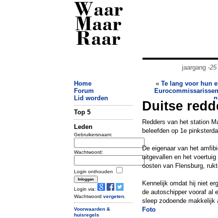
Waar
Maar
Raar
jaargang
-25
Home
«
Te lang voor hun e
Forum
Eurocommissarissen 
Lid worden
n
Duitse redd
Top 5
Redders van het station M
Leden
beleefden op 1e pinksterda
Gebruikersnaam:
De eigenaar van het amfibi
Wachtwoord:
uitgevallen en het voertui
oosten van Flensburg, rukt
Login onthouden
Kennelijk omdat hij niet e
Login via:
de autoschipper vooraf al
Wachtwoord
vergeten
.
sleep zodoende makkelijk 
Foto
Voorwaarden &
huisregels