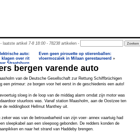
- laatste artikel
7-8 18:00
-
78238
artikelen -
lektrische auto:
Even geen pirouette op stierenballen:
klagen over rit
vloermozaïek in Milaan gerestaureerd
»
aar Straatsburg
ers bergen varende auto
aasholm van de Deutsche Gesellschaft zur Rettung Schiffbrüchigen
g een primeur: ze borgen voor het eerst in de geschiedenis een auto!
evoertuig sloeg in de loop van de middag alarm omdat zijn motor was
g daardoor stuurloos was. Vanaf station Maasholm, aan de Oostzee ten
e de reddingboot Hellmut Manthey uit.
rg zeker was van de betrouwbarheid van zijn voer- annex vaartuig had
 een sleepkabel aan een sleepoog gebonden. De redders konden de
aanpikken en naar het strand van Haddeby brengen.