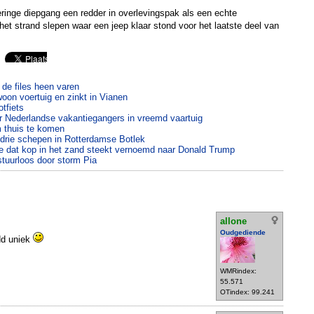
inge diepgang een redder in overlevingspak als een echte
 het strand slepen waar een jeep klaar stond voor het laatste deel van
de files heen varen
woon voertuig en zinkt in Vianen
tfiets
oor Nederlandse vakantiegangers in vreemd vaartuig
m thuis te komen
 drie schepen in Rotterdamse Botlek
ie dat kop in het zand steekt vernoemd naar Donald Trump
stuurloos door storm Pia
allone
Oudgediende
dd uniek
WMRindex:
55.571
OTindex: 99.241