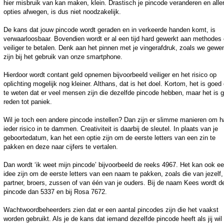
hier misbruik van kan maken, klein. Drastisch je pincode veranderen en aller
opties afwegen, is dus niet noodzakelijk.
De kans dat jouw pincode wordt geraden en in verkeerde handen komt, is
verwaarloosbaar. Bovendien wordt er al een tijd hard gewerkt aan methodes
veiliger te betalen. Denk aan het pinnen met je vingerafdruk, zoals we gewe
zijn bij het gebruik van onze smartphone.
Hierdoor wordt contant geld opnemen bijvoorbeeld veiliger en het risico op
oplichting mogelijk nog kleiner. Althans, dat is het doel. Kortom, het is goe
te weten dat er veel mensen zijn die dezelfde pincode hebben, maar het is 
reden tot paniek.
Wil je toch een andere pincode instellen? Dan zijn er slimme manieren om h
ieder risico in te dammen. Creativiteit is daarbij de sleutel. In plaats van je
geboortedatum, kan het een optie zijn om de eerste letters van een zin te
pakken en deze naar cijfers te vertalen.
Dan wordt ‘ik weet mijn pincode’ bijvoorbeeld de reeks 4967. Het kan ook e
idee zijn om de eerste letters van een naam te pakken, zoals die van jezelf,
partner, broers, zussen of van één van je ouders. Bij de naam Kees wordt d
pincode dan 5337 en bij Rosa 7672.
Wachtwoordbeheerders zien dat er een aantal pincodes zijn die het vaakst
worden gebruikt. Als je de kans dat iemand dezelfde pincode heeft als jij wil