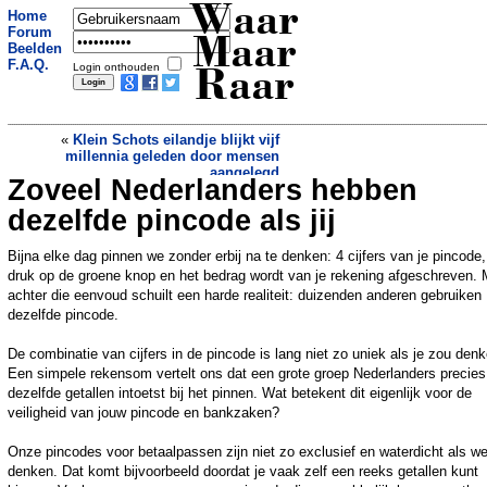
Waar
Home
Forum
Maar
Beelden
F.A.Q.
Login onthouden
Raar
«
Klein Schots eilandje blijkt vijf
millennia geleden door mensen
aangelegd
Zoveel Nederlanders hebben
Franse hoogleraar geeft zichzelf
nepprijs, 'de Nobelprijs van de dode
dezelfde pincode als jij
talen'
»
Bijna elke dag pinnen we zonder erbij na te denken: 4 cijfers van je pincode
druk op de groene knop en het bedrag wordt van je rekening afgeschreven. 
achter die eenvoud schuilt een harde realiteit: duizenden anderen gebruiken
dezelfde pincode.
De combinatie van cijfers in de pincode is lang niet zo uniek als je zou denk
Een simpele rekensom vertelt ons dat een grote groep Nederlanders precies
dezelfde getallen intoetst bij het pinnen. Wat betekent dit eigenlijk voor de
veiligheid van jouw pincode en bankzaken?
Onze pincodes voor betaalpassen zijn niet zo exclusief en waterdicht als w
denken. Dat komt bijvoorbeeld doordat je vaak zelf een reeks getallen kunt