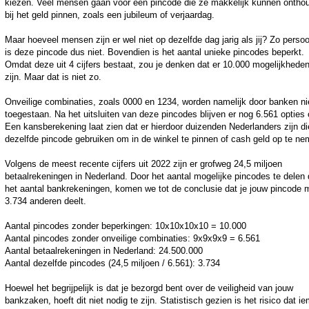
kiezen. Veel mensen gaan voor een pincode die ze makkelijk kunnen ontho
bij het geld pinnen, zoals een jubileum of verjaardag.
Maar hoeveel mensen zijn er wel niet op dezelfde dag jarig als jij? Zo persoo
is deze pincode dus niet. Bovendien is het aantal unieke pincodes beperkt.
Omdat deze uit 4 cijfers bestaat, zou je denken dat er 10.000 mogelijkhede
zijn. Maar dat is niet zo.
Onveilige combinaties, zoals 0000 en 1234, worden namelijk door banken ni
toegestaan. Na het uitsluiten van deze pincodes blijven er nog 6.561 opties 
Een kansberekening laat zien dat er hierdoor duizenden Nederlanders zijn di
dezelfde pincode gebruiken om in de winkel te pinnen of cash geld op te ne
Volgens de meest recente cijfers uit 2022 zijn er grofweg 24,5 miljoen
betaalrekeningen in Nederland. Door het aantal mogelijke pincodes te delen 
het aantal bankrekeningen, komen we tot de conclusie dat je jouw pincode 
3.734 anderen deelt.
Aantal pincodes zonder beperkingen: 10x10x10x10 = 10.000
Aantal pincodes zonder onveilige combinaties: 9x9x9x9 = 6.561
Aantal betaalrekeningen in Nederland: 24.500.000
Aantal dezelfde pincodes (24,5 miljoen / 6.561): 3.734
Hoewel het begrijpelijk is dat je bezorgd bent over de veiligheid van jouw
bankzaken, hoeft dit niet nodig te zijn. Statistisch gezien is het risico dat i