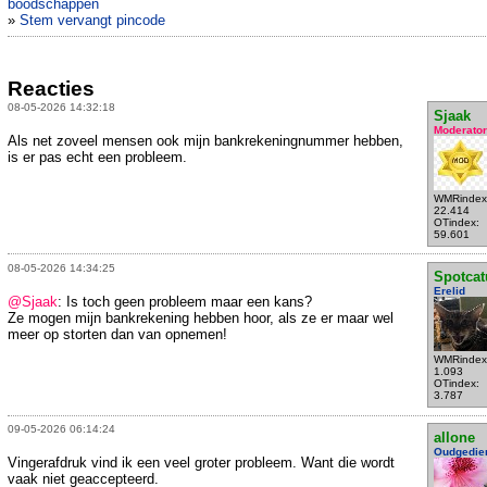
boodschappen
»
Stem vervangt pincode
Reacties
08-05-2026 14:32:18
Sjaak
Moderator
Als net zoveel mensen ook mijn bankrekeningnummer hebben,
is er pas echt een probleem.
WMRindex
22.414
OTindex:
59.601
08-05-2026 14:34:25
Spotcat
Erelid
@Sjaak
: Is toch geen probleem maar een kans?
Ze mogen mijn bankrekening hebben hoor, als ze er maar wel
meer op storten dan van opnemen!
WMRindex
1.093
OTindex:
3.787
09-05-2026 06:14:24
allone
Oudgedie
Vingerafdruk vind ik een veel groter probleem. Want die wordt
vaak niet geaccepteerd.