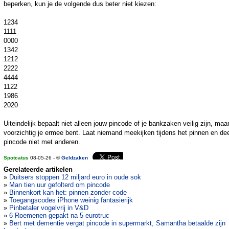
beperken, kun je de volgende dus beter niet kiezen:
1234
1111
0000
1342
1212
2222
4444
1122
1986
2020
Uiteindelijk bepaalt niet alleen jouw pincode of je bankzaken veilig zijn, maa
voorzichtig je ermee bent. Laat niemand meekijken tijdens het pinnen en dee
pincode niet met anderen.
Spotcatus
08-05-26 - ©
Geldzaken
Gerelateerde artikelen
»
Duitsers stoppen 12 miljard euro in oude sok
»
Man tien uur gefolterd om pincode
»
Binnenkort kan het: pinnen zonder code
»
Toegangscodes iPhone weinig fantasierijk
»
Pinbetaler vogelvrij in V&D
»
6 Roemenen gepakt na 5 eurotruc
»
Bert met dementie vergat pincode in supermarkt, Samantha betaalde zijn