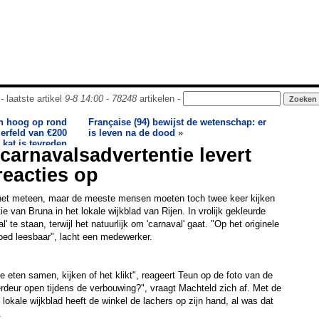
- laatste artikel
9-8 14:00
-
78248
artikelen -
n hoog op rond
Française (94) bewijst de wetenschap: er
gerfeld van €200
is leven na de dood
»
 kat is tevreden
 carnavalsadvertentie levert
reacties op
 het meteen, maar de meeste mensen moeten toch twee keer kijken
e van Bruna in het lokale wijkblad van Rijen. In vrolijk gekleurde
aal' te staan, terwijl het natuurlijk om 'carnaval' gaat. "Op het originele
ed leesbaar", lacht een medewerker.
e eten samen, kijken of het klikt", reageert Teun op de foto van de
terdeur open tijdens de verbouwing?", vraagt Machteld zich af. Met de
t lokale wijkblad heeft de winkel de lachers op zijn hand, al was dat
.