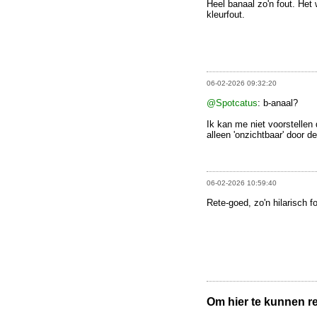
Heel banaal zo'n fout. Het
kleurfout.
06-02-2026 09:32:20
@Spotcatus
: b-anaal?
Ik kan me niet voorstellen 
alleen 'onzichtbaar' door de
06-02-2026 10:59:40
Rete-goed, zo'n hilarisch fo
Om hier te kunnen rea