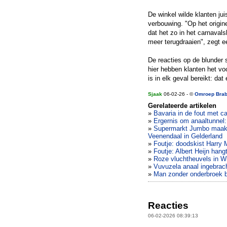
De winkel wilde klanten ju
verbouwing. "Op het origin
dat het zo in het carnaval
meer terugdraaien", zegt
De reacties op de blunder 
hier hebben klanten het vo
is in elk geval bereikt: da
Sjaak
06-02-26 - ©
Omroep Brab
Gerelateerde artikelen
»
Bavaria in de fout met c
»
Ergernis om anaaltunnel:
»
Supermarkt Jumbo maakt 
Veenendaal in Gelderland
»
Foutje: doodskist Harry 
»
Foutje: Albert Heijn hang
»
Roze vluchtheuvels in W
»
Vuvuzela anaal ingebrac
»
Man zonder onderbroek be
Reacties
06-02-2026 08:39:13