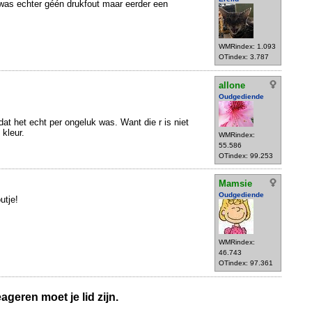
 was echter géén drukfout maar eerder een
WMRindex: 1.093
OTindex: 3.787
allone
Oudgediende
dat het echt per ongeluk was. Want die r is niet
 kleur.
WMRindex:
55.586
OTindex: 99.253
Mamsie
Oudgediende
utje!
WMRindex:
46.743
OTindex: 97.361
geren moet je lid zijn.