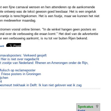
ist een fijne carnaval wensen en hen attenderen op de aankomende
ele ontwerp was de tekst gewoon goed leesbaar. Het is een ongeluk
skrantje is terechtgekomen. Het is een foutje, maar we kunnen het niet
 een medewerker maandag.
stromen vooral online binnen. "In de winkel hangen geen posters en
oral over de verbouwing die eraan komt." Het doel van de advertentie
t er een verbouwing aankomt, is nu tot ver buiten Rijen bekend.
ant
arnavalsposters: Verkeerd gesjeft
 Hier is niet over nagedacht
zooitje van Nederland: Rhenen en Amerongen onder de Rijn,
Mulisch op reclameposter
t Friese posters in Groningen
ijchen
ht
smeurt trekhaak in Delft: Ik kan niet geloven wat ik zag
Spotcatus
Erelid