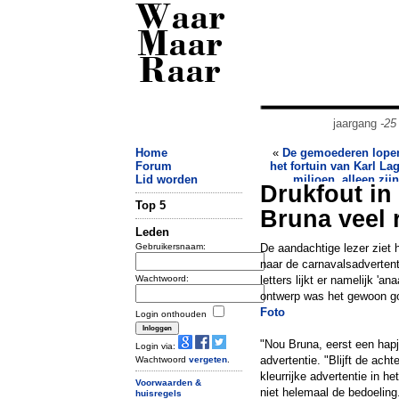
Waar
Maar
Raar
jaargang
-25
Home
«
De gemoederen lope
Forum
het fortuin van Karl La
Lid worden
miljoen, alleen zijn
Drukfout in
Top 5
Bruna veel 
Leden
Gebruikersnaam:
De aandachtige lezer ziet
naar de carnavalsadvertenti
Wachtwoord:
letters lijkt er namelijk 'an
ontwerp was het gewoon go
Foto
Login onthouden
"Nou Bruna, eerst een hapj
Login via:
advertentie. "Blijft de ach
Wachtwoord
vergeten
.
kleurrijke advertentie in he
Voorwaarden &
niet helemaal de bedoeling
huisregels