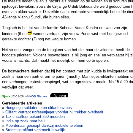
De meeste doden vallen 's nachts als boeren op de velden en in schuren hu
rijstoogst bewaken, zoals de 62-jarige Urdub Bahoda die werd gedood toen h
over zijn akker waakte. Diezelfde nacht vertrapte vermoedelijk hetzelfde die
42-jarige Vishnu Sundi, die buiten sliep.
Tragisch is het lot van de familie Bahoda. Vader Kundra en twee van zijn
kinderen (6 en
werden vertrapt, zijn vrouw Pundi wist met hun gewond
geraakte dochter (2) nog net weg te komen.
Het vinden, vangen en de terugkeer van het dier naar de wildernis heeft de
hoogste prioriteit. Volgens boswachters is hij jong en snel en verplaatst hij z
vooral 's nachts. Dat maakt het moeilijk om hem op te sporen.
De boswachters denken dat hij het contact met zijn kudde is kwijtgeraakt e
zoek is naar een partner om te paren (musth). Mannetjes-olifanten hebben 
een verhoogde testosteronspiegel, wat ze agressiever maakt. Na 15 à 20 d
verdwijnt dat weer.
Sjaak
12-01-26 - ©
NOS Nieuws
Gerelateerde artikelen
»
Hongerige soldaten eten olifantenvlees
»
Olifant vertrapt trofeeenjager voordat hij trekker overhaalt
»
Taxichauffeur bekent 250 moorden
»
India op zoek naar beul
»
Moordenaar gesnapt dankzij mobiele telefoon
»
Bronstige olifant verknoeit huwelijk