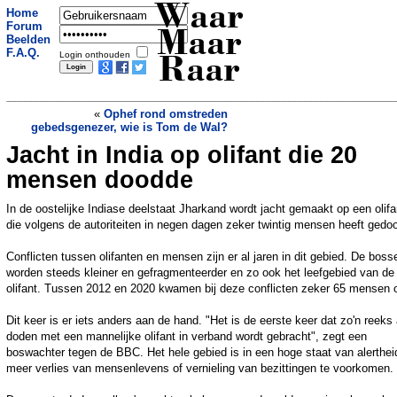
Waar
Home
Forum
Maar
Beelden
F.A.Q.
Login onthouden
Raar
«
Ophef rond omstreden
gebedsgenezer, wie is Tom de Wal?
Jacht in India op olifant die 20
Politie zoekt verdachte man die
kinderen een gratis slee aanbiedt, maar
mensen doodde
vindt dan écht een schuur vol sleetjes
»
In de oostelijke Indiase deelstaat Jharkand wordt jacht gemaakt op een olifa
die volgens de autoriteiten in negen dagen zeker twintig mensen heeft gedo
Conflicten tussen olifanten en mensen zijn er al jaren in dit gebied. De boss
worden steeds kleiner en gefragmenteerder en zo ook het leefgebied van de
olifant. Tussen 2012 en 2020 kwamen bij deze conflicten zeker 65 mensen 
Dit keer is er iets anders aan de hand. "Het is de eerste keer dat zo'n reeks
doden met een mannelijke olifant in verband wordt gebracht", zegt een
boswachter tegen de BBC. Het hele gebied is in een hoge staat van alerthe
meer verlies van mensenlevens of vernieling van bezittingen te voorkomen.