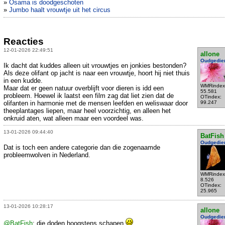
»
Osama is doodgeschoten
»
Jumbo haalt vrouwtje uit het circus
Reacties
12-01-2026 22:49:51
allone
Oudgedie
Ik dacht dat kuddes alleen uit vrouwtjes en jonkies bestonden?
Als deze olifant op jacht is naar een vrouwtje, hoort hij niet thuis
in een kudde.
WMRindex
Maar dat er geen natuur overblijft voor dieren is idd een
55.581
probleem. Hoewel ik laatst een film zag dat liet zien dat de
OTindex:
olifanten in harmonie met de mensen leefden en weliswaar door
99.247
theeplantages liepen, maar heel voorzichtig, en alleen het
onkruid aten, wat alleen maar een voordeel was.
13-01-2026 09:44:40
BatFish
Oudgedie
Dat is toch een andere categorie dan die zogenaamde
probleemwolven in Nederland.
WMRindex
8.526
OTindex:
25.965
13-01-2026 10:28:17
allone
Oudgedie
@BatFish
: die doden hoogstens schapen