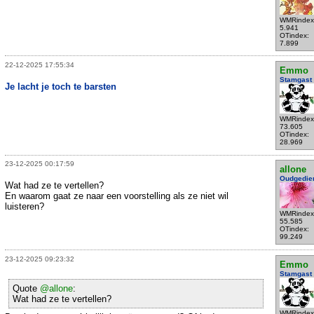
WMRindex
5.941
OTindex:
7.899
22-12-2025 17:55:34
Emmo
Stamgast
Je lacht je toch te barsten
WMRindex
73.605
OTindex:
28.969
23-12-2025 00:17:59
allone
Oudgedie
Wat had ze te vertellen?
En waarom gaat ze naar een voorstelling als ze niet wil
luisteren?
WMRindex
55.585
OTindex:
99.249
23-12-2025 09:23:32
Emmo
Stamgast
Quote
@allone
:
Wat had ze te vertellen?
WMRindex