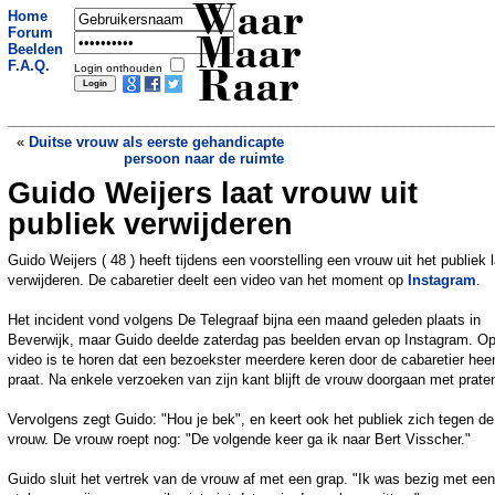
Waar
Home
Forum
Maar
Beelden
F.A.Q.
Login onthouden
Raar
«
Duitse vrouw als eerste gehandicapte
persoon naar de ruimte
Guido Weijers laat vrouw uit
Ophef na EasyJet-vlucht: passagiers
vermoeden dat bejaarde vrouw al dood
publiek verwijderen
was bij instappen
»
Guido Weijers ( 48 ) heeft tijdens een voorstelling een vrouw uit het publiek 
verwijderen. De cabaretier deelt een video van het moment op
Instagram
.
Het incident vond volgens De Telegraaf bijna een maand geleden plaats in
Beverwijk, maar Guido deelde zaterdag pas beelden ervan op Instagram. O
video is te horen dat een bezoekster meerdere keren door de cabaretier hee
praat. Na enkele verzoeken van zijn kant blijft de vrouw doorgaan met prate
Vervolgens zegt Guido: "Hou je bek", en keert ook het publiek zich tegen de
vrouw. De vrouw roept nog: "De volgende keer ga ik naar Bert Visscher."
Guido sluit het vertrek van de vrouw af met een grap. "Ik was bezig met een