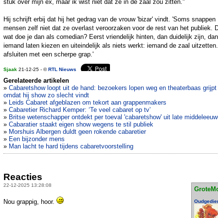
stuk over mijn ex, maar ik wist niet dat ze in de zaal zou zitten."
Hij schrijft erbij dat hij het gedrag van de vrouw 'bizar' vindt. 'Soms snappen
mensen zelf niet dat ze overlast veroorzaken voor de rest van het publiek. 
wat doe je dan als comedian? Eerst vriendelijk hinten, dan duidelijk zijn, dan
iemand laten kiezen en uiteindelijk als niets werkt: iemand de zaal uitzetten
afsluiten met een scherpe grap.'
Sjaak
21-12-25 - ©
RTL Nieuws
Gerelateerde artikelen
»
Cabaretshow loopt uit de hand: bezoekers lopen weg en theaterbaas grijpt 
omdat hij show zo slecht vindt
»
Leids Cabaret afgeblazen om tekort aan grappenmakers
»
Cabaretier Richard Kemper: ‘Te veel cabaret op tv’
»
Britse wetenschapper ontdekt per toeval 'cabaretshow' uit late middeleeu
»
Cabaratier staakt eigen show wegens te stil publiek
»
Morshuis Albergen duldt geen rokende cabaretier
»
Een bijzonder mens
»
Man lacht te hard tijdens cabaretvoorstelling
Reacties
22-12-2025 13:28:08
GroteM
Nou grappig, hoor.
Oudgedie