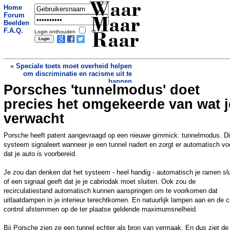
Waar
Home
Forum
Maar
Beelden
F.A.Q.
Login onthouden
Raar
«
Speciale toets moet overheid helpen
om discriminatie en racisme uit te
bannen
Porsches 'tunnelmodus' doet
Action-klanten verwarren speelgoedklei
met halloweensnoep: Moet kokhalzen
»
precies het omgekeerde van wat j
verwacht
Porsche heeft patent aangevraagd op een nieuwe gimmick: tunnelmodus. Di
systeem signaleert wanneer je een tunnel nadert en zorgt er automatisch vo
dat je auto is voorbereid.
Je zou dan denken dat het systeem - heel handig - automatisch je ramen slu
of een signaal geeft dat je je cabriodak moet sluiten. Ook zou de
recirculatiestand automatisch kunnen aanspringen om te voorkomen dat
uitlaatdampen in je interieur terechtkomen. En natuurlijk lampen aan en de c
control afstemmen op de ter plaatse geldende maximumsnelheid.
Bij Porsche zien ze een tunnel echter als bron van vermaak. En dus ziet de