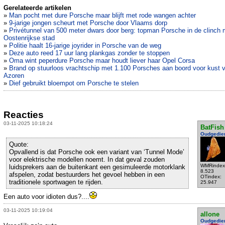
Gerelateerde artikelen
»
Man pocht met dure Porsche maar blijft met rode wangen achter
»
9-jarige jongen scheurt met Porsche door Vlaams dorp
»
Privétunnel van 500 meter dwars door berg: topman Porsche in de clinch 
Oostenrijkse stad
»
Politie haalt 16-jarige joyrider in Porsche van de weg
»
Deze auto reed 17 uur lang plankgas zonder te stoppen
»
Oma wint peperdure Porsche maar houdt liever haar Opel Corsa
»
Brand op stuurloos vrachtschip met 1.100 Porsches aan boord voor kust 
Azoren
»
Dief gebruikt bloempot om Porsche te stelen
Reacties
03-11-2025 10:18:24
BatFish
Oudgedie
Quote:
Opvallend is dat Porsche ook een variant van ‘Tunnel Mode’
voor elektrische modellen noemt. In dat geval zouden
WMRindex
luidsprekers aan de buitenkant een gesimuleerde motorklank
8.523
afspelen, zodat bestuurders het gevoel hebben in een
OTindex:
traditionele sportwagen te rijden.
25.947
Een auto voor idioten dus?....
03-11-2025 10:19:04
allone
Oudgedie