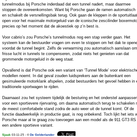
tunnelmodus bij Porsche inderdaad dat een tunnel nadert, maar daarmee
stoppen de overeenkomsten. Want bij Porsche gaan de ramen automatisch
en schakelt de versnellingsbak terug. Ook gaan de kleppen in de sportuitlaa
open voor het maximale motorgeluid van de iconische zescilinder boxermoto
precies op het moment dat de akoestiek op z’n best is.
Voor cabrio’s zou Porsche’s tunnelmodus nog een stap verder gaan. Het
systeem kan de bestuurder vragen om even te stoppen om het dak te open
voordat de tunnel begint. Zelfs de verwarming zou automatisch aanslaan o
frisse lucht in tunnels te compenseren, zodat niets het genieten van dat
grommende motorgeluid in de weg staat.
Opvallend is dat Porsche ook een variant van ‘Tunnel Mode’ voor elektrisch
modellen noemt. In dat geval zouden luidsprekers aan de buitenkant een
gesimuleerde motorklank afspelen, zodat bestuurders het gevoel hebben in 
traditionele sportwagen te rijden.
Daarnaast zou het systeem tijdelijk de besturing en het onderstel aanpasse
voor een sportievere rijervaring, om daarna automatisch terug te schakelen 
de meest comfortabele stand zodra de auto weer uit de tunnel komt. Of de
functie daadwerkelijk in productie gaat, is nog onbekend. Toch lijkt het iets 
Porsche maar al te graag zou toevoegen aan een model als de 911 GT3 RS 
een andere sportieve variant.
Sjaak
03-11-25 - ©
De Gelderlander