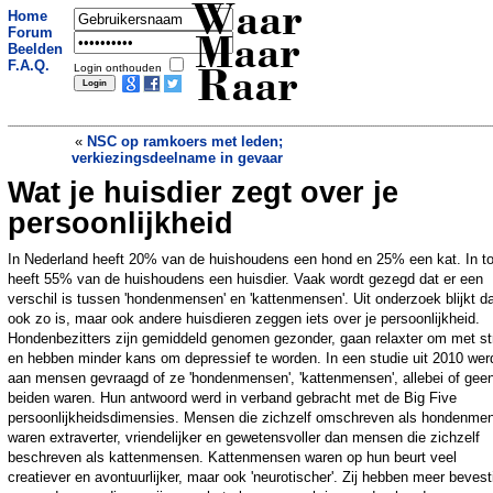
Waar
Home
Forum
Maar
Beelden
F.A.Q.
Login onthouden
Raar
«
NSC op ramkoers met leden;
verkiezingsdeelname in gevaar
Wat je huisdier zegt over je
Australiër opgepakt die voor zo'n
140.000 euro aan speelgoed stal
»
persoonlijkheid
In Nederland heeft 20% van de huishoudens een hond en 25% een kat. In to
heeft 55% van de huishoudens een huisdier. Vaak wordt gezegd dat er een
verschil is tussen 'hondenmensen' en 'kattenmensen'. Uit onderzoek blijkt da
ook zo is, maar ook andere huisdieren zeggen iets over je persoonlijkheid.
Hondenbezitters zijn gemiddeld genomen gezonder, gaan relaxter om met st
en hebben minder kans om depressief te worden. In een studie uit 2010 wer
aan mensen gevraagd of ze 'hondenmensen', 'kattenmensen', allebei of gee
beiden waren. Hun antwoord werd in verband gebracht met de Big Five
persoonlijkheidsdimensies. Mensen die zichzelf omschreven als hondenme
waren extraverter, vriendelijker en gewetensvoller dan mensen die zichzelf
beschreven als kattenmensen. Kattenmensen waren op hun beurt veel
creatiever en avontuurlijker, maar ook 'neurotischer'. Zij hebben meer bevest