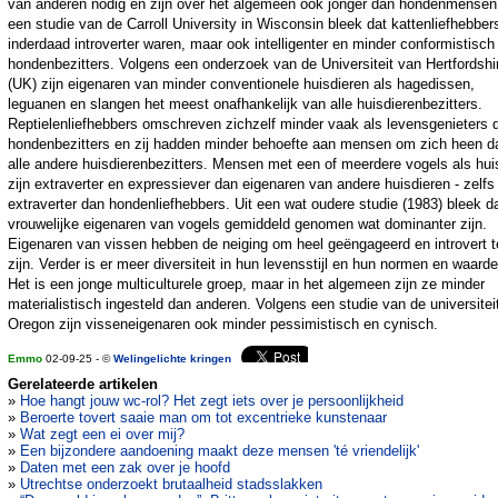
van anderen nodig en zijn over het algemeen ook jonger dan hondenmensen.
een studie van de Carroll University in Wisconsin bleek dat kattenliefhebber
inderdaad introverter waren, maar ook intelligenter en minder conformistisch
hondenbezitters. Volgens een onderzoek van de Universiteit van Hertfordshi
(UK) zijn eigenaren van minder conventionele huisdieren als hagedissen,
leguanen en slangen het meest onafhankelijk van alle huisdierenbezitters.
Reptielenliefhebbers omschreven zichzelf minder vaak als levensgenieters 
hondenbezitters en zij hadden minder behoefte aan mensen om zich heen d
alle andere huisdierenbezitters. Mensen met een of meerdere vogels als hui
zijn extraverter en expressiever dan eigenaren van andere huisdieren - zelfs
extraverter dan hondenliefhebbers. Uit een wat oudere studie (1983) bleek d
vrouwelijke eigenaren van vogels gemiddeld genomen wat dominanter zijn.
Eigenaren van vissen hebben de neiging om heel geëngageerd en introvert t
zijn. Verder is er meer diversiteit in hun levensstijl en hun normen en waarde
Het is een jonge multiculturele groep, maar in het algemeen zijn ze minder
materialistisch ingesteld dan anderen. Volgens een studie van de universitei
Oregon zijn visseneigenaren ook minder pessimistisch en cynisch.
Emmo
02-09-25 - ©
Welingelichte kringen
Gerelateerde artikelen
»
Hoe hangt jouw wc-rol? Het zegt iets over je persoonlijkheid
»
Beroerte tovert saaie man om tot excentrieke kunstenaar
»
Wat zegt een ei over mij?
»
Een bijzondere aandoening maakt deze mensen 'té vriendelijk'
»
Daten met een zak over je hoofd
»
Utrechtse onderzoekt brutaalheid stadsslakken