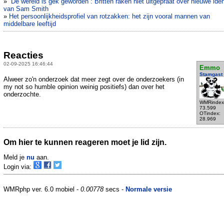
»
“De wereld is gek geworden”: Britten raken niet uitgepraat over nieuwe ident
van Sam Smith
»
Het persoonlijkheidsprofiel van rotzakken: het zijn vooral mannen van
middelbare leeftijd
Reacties
02-09-2025 16:46:44
Emmo
Stamgast
Alweer zo'n onderzoek dat meer zegt over de onderzoekers (in
my not so humble opinion weinig positiefs) dan over het
onderzochte.
WMRindex
73.599
OTindex:
28.969
Om hier te kunnen reageren moet je lid zijn.
Meld je
nu
aan.
Login via:
WMRphp ver. 6.0 mobiel -
0.00778
secs -
Normale versie