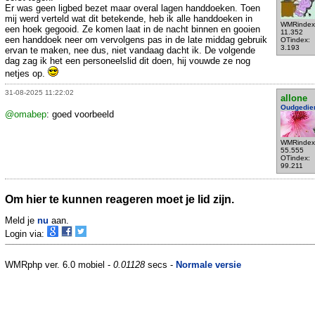
Er was geen ligbed bezet maar overal lagen handdoeken. Toen
mij werd verteld wat dit betekende, heb ik alle handdoeken in
WMRindex
een hoek gegooid. Ze komen laat in de nacht binnen en gooien
11.352
een handdoek neer om vervolgens pas in de late middag gebruik
OTindex:
3.193
ervan te maken, nee dus, niet vandaag dacht ik. De volgende
dag zag ik het een personeelslid dit doen, hij vouwde ze nog
netjes op.
31-08-2025 11:22:02
allone
Oudgedie
@omabep
: goed voorbeeld
WMRindex
55.555
OTindex:
99.211
Om hier te kunnen reageren moet je lid zijn.
Meld je
nu
aan.
Login via:
WMRphp ver. 6.0 mobiel -
0.01128
secs -
Normale versie