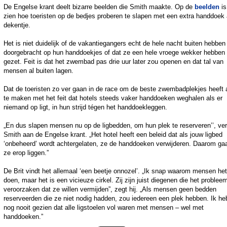
De Engelse krant deelt bizarre beelden die Smith maakte. Op de
beelden
is
zien hoe toeristen op de bedjes proberen te slapen met een extra handdoek 
dekentje.
Het is niet duidelijk of de vakantiegangers echt de hele nacht buiten hebben
doorgebracht op hun handdoekjes of dat ze een hele vroege wekker hebben
gezet. Feit is dat het zwembad pas drie uur later zou openen en dat tal van
mensen al buiten lagen.
Dat de toeristen zo ver gaan in de race om de beste zwembadplekjes heeft 
te maken met het feit dat hotels steeds vaker handdoeken weghalen als er
niemand op ligt, in hun strijd tégen het handdoekleggen.
„En dus slapen mensen nu op de ligbedden, om hun plek te reserveren’’, ver
Smith aan de Engelse krant. „Het hotel heeft een beleid dat als jouw ligbed
‘onbeheerd’ wordt achtergelaten, ze de handdoeken verwijderen. Daarom ga
ze erop liggen.”
De Brit vindt het allemaal ‘een beetje onnozel’. „Ik snap waarom mensen het
doen, maar het is een vicieuze cirkel. Zij zijn juist diegenen die het problee
veroorzaken dat ze willen vermijden”, zegt hij. „Als mensen geen bedden
reserveerden die ze niet nodig hadden, zou iedereen een plek hebben. Ik he
nog nooit gezien dat alle ligstoelen vol waren met mensen – wel met
handdoeken.”