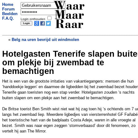
Waar
Home
Forum
Maar
Beelden
F.A.Q.
Login onthouden
Raar
«
Belg na uren bevrijd uit windmolen
Hotelgasten Tenerife slapen buit
Joekels van aggregaten op gas moeten
voorkomen dat stroomnet in Utrecht
om plekje bij zwembad te
uitvalt
»
bemachtigen
Het is een van de grootste irritaties van vakantiegangers: mensen die hun
‘handdoekje leggen’ en daarmee de ligbedden bij het zwembad bezet houde
Tenerife gaan toeristen nog een stap verder. Hotelgasten zouden ‘s nachts
buiten slapen om een plekje aan het zwembad te bemachtigen.
De Britse toerist Ben Smith wist niet wat hij zag toen hij ‘s ochtends om 7 u
langs het zwembad liep. Meerdere ligbedjes van viersterrenhotel GF Fañabé,
het toeristische hart van de badplaats Costa Adeje, waren in alle vroegte al
bezet. Smith was naar eigen zeggen ‘stomverbaasd’ door dit fenomeen, zo
vertelt hij aan The Mirror.