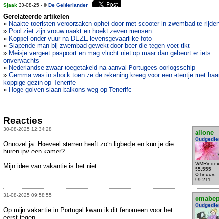
Sjaak
30-08-25 - ©
De Gelderlander
Gerelateerde artikelen
»
Naakte toeristen veroorzaken ophef door met scooter in zwembad te rijde
»
Pool ziet zijn vrouw naakt en hoekt zeven mensen
»
Koppel onder vuur na DEZE levensgevaarlijke foto
»
Slapende man bij zwembad gewekt door beer die tegen voet tikt
»
Meisje vergeet paspoort en mag vlucht niet op maar dan gebeurt er iets
onverwachts
»
Nederlandse zwaar toegetakeld na aanval Portugees oorlogsschip
»
Gemma was in shock toen ze de rekening kreeg voor een etentje met haar
koppige gezin op Tenerife
»
Hoge golven slaan balkons weg op Tenerife
Reacties
30-08-2025 12:34:28
allone
Oudgedie
Onnozel ja. Hoeveel sterren heeft zo‘n ligbedje en kun je die
huren ipv een kamer?
WMRindex
Mijn idee van vakantie is het niet
55.555
OTindex:
99.211
31-08-2025 09:58:55
omabe
Oudgedie
Op mijn vakantie in Portugal kwam ik dit fenomeen voor het
eerst tegen.