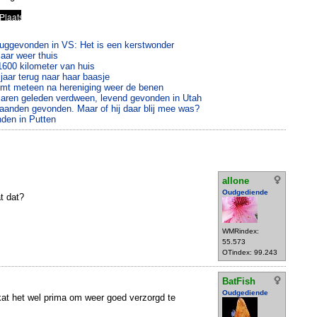
ruggevonden in VS: Het is een kerstwonder
aar weer thuis
1600 kilometer van huis
jaar terug naar haar baasje
t meteen na hereniging weer de benen
jaren geleden verdween, levend gevonden in Utah
anden gevonden. Maar of hij daar blij mee was?
nden in Putten
allone
Oudgediende
t dat?
WMRindex:
55.573
OTindex: 99.243
BatFish
Oudgediende
 kat het wel prima om weer goed verzorgd te