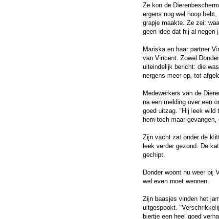
Ze kon de Dierenbeschermin
ergens nog wel hoop hebt, 
grapje maakte. Ze zei: waa
geen idee dat hij al negen 
Mariska en haar partner Vi
van Vincent. Zowel Donder
uiteindelijk bericht: die 
nergens meer op, tot afge
Medewerkers van de Dieren
na een melding over een or
goed uitzag. "Hij leek wil
hem toch maar gevangen, o
Zijn vacht zat onder de kli
leek verder gezond. De kat
gechipt.
Donder woont nu weer bij V
wel even moet wennen.
Zijn baasjes vinden het jam
uitgespookt. "Verschrikkel
biertje een heel goed verh