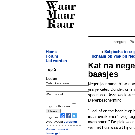
Waar
Maar
Raar
jaargang
-25
Home
«
Belgische boer g
Forum
lichaam op vlak bij Ne
Lid worden
Kat na nege
Top 5
baasjes
Leden
Gebruikersnaam:
Negen jaar nadat hij was w
oranje kater, Donder, onts
Wachtwoord:
spoorloos. Deze week werde
Dierenbescherming.
Login onthouden
"Heel af en toe hoor je op 
maar overkomen", zegt eig
Login via:
overkomen." De plek waar 
Wachtwoord
vergeten
.
van het huis waaruit hij on
Voorwaarden &
huisregels