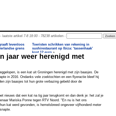
- laatste artikel
7-8 18:00
-
78238
artikelen -
raaft levenloos
Toeristen schrikken van rekening in
derlandse grens
sushirestaurant op Ibiza: ‘tassenhaak’
kost 12 euro
»
n jaar weer herenigd met
eggelopen, is een kat uit Groningen herenigd met zijn baasjes. De
napte in 2016. Ondanks vele zoektochten en een flyeractie bleef hij
n zijn baasjes tot hun grote verbazing gebeld door de
het nieuws dat een kat na tig jaar terugkomt en dan denk je: het zal je
enaar Mariska Ponne tegen RTV Noord. "En nu is het ons
hun kat werd gevonden, is hemelsbreed ongeveer vijfhonderd meter
tsnapte.