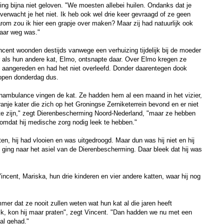
g bijna niet geloven. "We moesten allebei huilen. Ondanks dat je
verwacht je het niet. Ik heb ook wel drie keer gevraagd of ze geen
rom zou ik hier een grapje over maken? Maar zij had natuurlijk ook
jaar weg was."
ncent woonden destijds vanwege een verhuizing tijdelijk bij de moeder
 als hun andere kat, Elmo, ontsnapte daar. Over Elmo kregen ze
was aangereden en had het niet overleefd. Donder daarentegen dook
lopen donderdag dus.
ambulance vingen de kat. Ze hadden hem al een maand in het vizier,
anje kater die zich op het Groningse Zerniketerrein bevond en er niet
d te zijn," zegt Dierenbescherming Noord-Nederland, "maar ze hebben
mdat hij medische zorg nodig leek te hebben."
tten, hij had vlooien en was uitgedroogd. Maar dun was hij niet en hij
 ging naar het asiel van de Dierenbescherming. Daar bleek dat hij was
incent, Mariska, hun drie kinderen en vier andere katten, waar hij nog
mer dat ze nooit zullen weten wat hun kat al die jaren heeft
ijk, kon hij maar praten", zegt Vincent. "Dan hadden we nu met een
aal gehad."