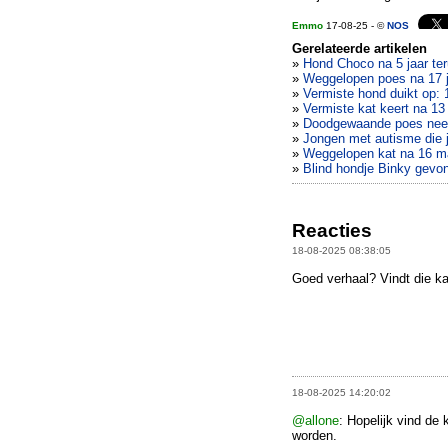
Emmo
17-08-25 - ©
NOS
Gerelateerde artikelen
»
Hond Choco na 5 jaar te
»
Weggelopen poes na 17 j
»
Vermiste hond duikt op: 
»
Vermiste kat keert na 13 
»
Doodgewaande poes neem
»
Jongen met autisme die 
»
Weggelopen kat na 16 ma
»
Blind hondje Binky gevo
Reacties
18-08-2025 08:38:05
Goed verhaal? Vindt die ka
18-08-2025 14:20:02
@allone
: Hopelijk vind de
worden.