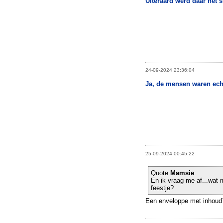
Uiteraard werd daar het 
24-09-2024 23:36:04
Ja, de mensen waren echt
25-09-2024 00:45:22
Quote
Mamsie
:
En ik vraag me af...wat
feestje?
Een enveloppe met inhoud