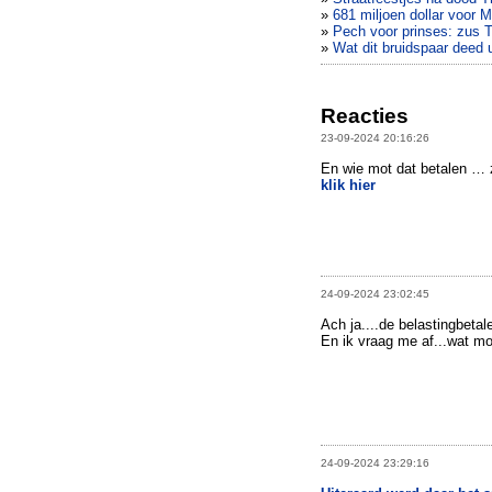
»
681 miljoen dollar voor 
»
Pech voor prinses: zus 
»
Wat dit bruidspaar deed u
Reacties
23-09-2024 20:16:26
En wie mot dat betalen … z
klik hier
24-09-2024 23:02:45
Ach ja....de belastingbetale
En ik vraag me af...wat mo
24-09-2024 23:29:16