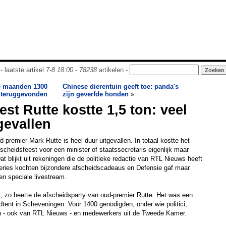
- laatste artikel
7-8 18:00
-
78238
artikelen -
ee maanden 1300
Chinese dierentuin geeft toe: panda's
 teruggevonden
zijn geverfde honden
»
st Rutte kostte 1,5 ton: veel
gevallen
-premier Mark Rutte is heel duur uitgevallen. In totaal kostte het
fscheidsfeest voor een minister of staatssecretaris eigenlijk maar
t blijkt uit rekeningen die de politieke redactie van RTL Nieuws heeft
eries kochten bijzondere afscheidscadeaus en Defensie gaf maar
een speciale livestream.
t, zo heette de afscheidsparty van oud-premier Rutte. Het was een
ndtent in Scheveningen. Voor 1400 genodigden, onder wie politici,
ten - ook van RTL Nieuws - en medewerkers uit de Tweede Kamer.