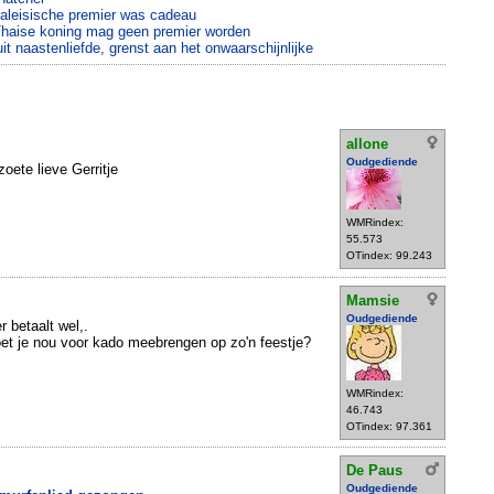
Maleisische premier was cadeau
Thaise koning mag geen premier worden
it naastenliefde, grenst aan het onwaarschijnlijke
allone
Oudgediende
oete lieve Gerritje
WMRindex:
55.573
OTindex: 99.243
Mamsie
Oudgediende
r betaalt wel,.
et je nou voor kado meebrengen op zo'n feestje?
WMRindex:
46.743
OTindex: 97.361
De Paus
Oudgediende