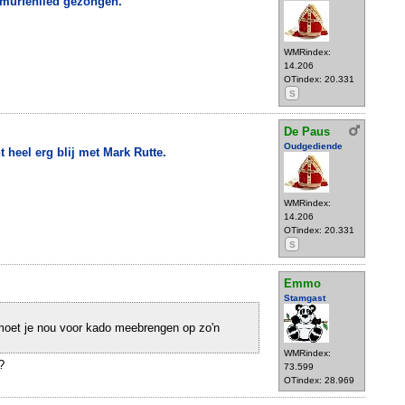
smurfenlied gezongen.
WMRindex:
14.206
OTindex: 20.331
S
De Paus
Oudgediende
 heel erg blij met Mark Rutte.
WMRindex:
14.206
OTindex: 20.331
S
Emmo
Stamgast
 moet je nou voor kado meebrengen op zo'n
WMRindex:
?
73.599
OTindex: 28.969