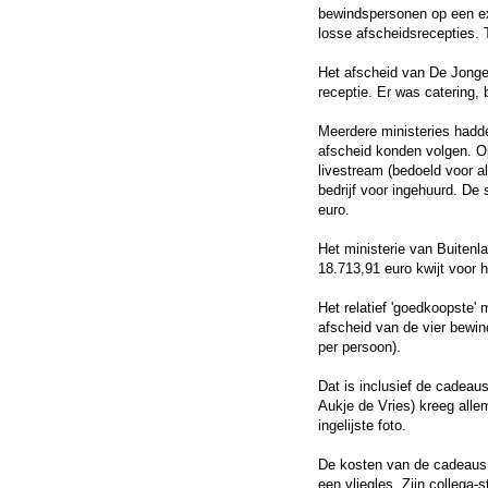
bewindspersonen op een ex
losse afscheidsrecepties. 
Het afscheid van De Jonge
receptie. Er was catering, 
Meerdere ministeries hadd
afscheid konden volgen. Op
livestream (bedoeld voor a
bedrijf voor ingehuurd. De
euro.
Het ministerie van Buitenl
18.713,91 euro kwijt voor 
Het relatief 'goedkoopste' 
afscheid van de vier bewin
per persoon).
Dat is inclusief de cadeau
Aukje de Vries) kreeg all
ingelijste foto.
De kosten van de cadeaus 
een vliegles. Zijn collega