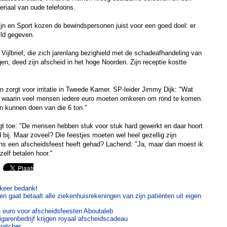
eriaal van oude telefoons.
jn en Sport kozen de bewindspersonen juist voor een goed doel: er
ld gegeven.
Vijlbrief, die zich jarenlang bezighield met de schadeafhandeling van
en, deed zijn afscheid in het hoge Noorden. Zijn receptie kostte
n zorgt voor irritatie in Tweede Kamer. SP-leider Jimmy Dijk: "Wat
ijd waarin veel mensen iedere euro moeten omkeren om rond te komen.
n kunnen doen van die 6 ton."
gt toe: "De mensen hebben stuk voor stuk hard gewerkt en daar hoort
 bij. Maar zoveel? Die feestjes moeten wel heel gezellig zijn
ens een afscheidsfeest heeft gehad? Lachend: "Ja, maar dan moest ik
elf betalen hoor."
keer bedankt
n gaat betaalt alle ziekenhuisrekeningen van zijn patiënten uit eigen
en euro voor afscheidsfeesten Aboutaleb
arenbedrijf krijgen royaal afscheidscadeau
hatcher