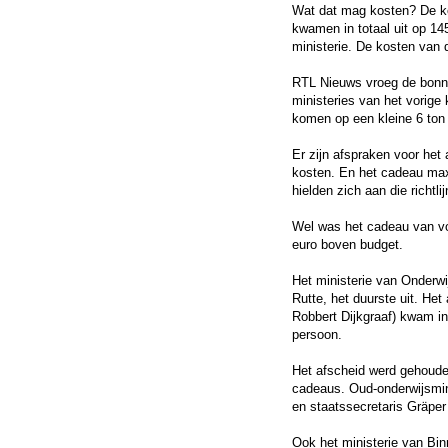
Wat dat mag kosten? De ko
kwamen in totaal uit op 1
ministerie. De kosten van 
RTL Nieuws vroeg de bonnet
ministeries van het vorige 
komen op een kleine 6 ton 
Er zijn afspraken voor he
kosten. En het cadeau max
hielden zich aan die richtli
Wel was het cadeau van vo
euro boven budget.
Het ministerie van Onderwi
Rutte, het duurste uit. He
Robbert Dijkgraaf) kwam in
persoon.
Het afscheid werd gehoude
cadeaus. Oud-onderwijsmin
en staatssecretaris Gräper
Ook het ministerie van Bi