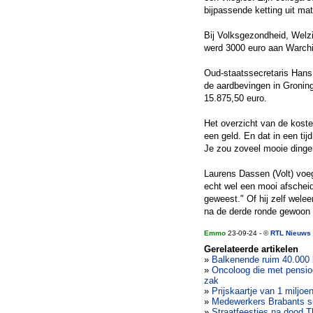
bijpassende ketting uit mat
Bij Volksgezondheid, Welzi
werd 3000 euro aan Warchi
Oud-staatssecretaris Hans 
de aardbevingen in Groning
15.875,50 euro.
Het overzicht van de koste
een geld. En dat in een t
Je zou zoveel mooie dinge
Laurens Dassen (Volt) voe
echt wel een mooi afscheid
geweest." Of hij zelf wele
na de derde ronde gewoon z
Emmo
23-09-24 - ©
RTL Nieuws
Gerelateerde artikelen
»
Balkenende ruim 40.000 
»
Oncoloog die met pensioe
zak
»
Prijskaartje van 1 miljo
»
Medewerkers Brabants sig
»
Straatfeestjes na dood T