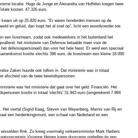
terne locatie. Hugo de Jonge en Alexandra van Huffelen kregen twee
Totale kosten: 47.326 euro.
 kwam uit op 25.820 euro. "Er waren honderden mensen op de
beeld en geluid, dan loopt het al snel op", licht een woordvoerder toe.
en een livestream, zodat ook medewerkers in het buitenland het
vallend: het ministerie van Defensie betaalde meer voor de
l het defensiepersoneel) dan voor het hele feest. Er werd een speciaal
 samenkomst kostte slechts 396 euro, de livestream een kleine 18.000
andse Zaken huurde ook tolken in. Dat ministerie was in totaal
het afscheid van de twee bewindspersonen.
ministerie was het ministerie dat gaat over het geld: Financiën. Het
dspersonen kostte in totaal 'slechts' 31.943 euro (omgerekend 7.984
s. Het viertal (Sigrid Kaag, Steven van Weyenberg, Marnix van Rij en
emaal een herdenkingsmunt, een schaal van Nederland en een
wisselden flink. Zo kreeg voormalig verkeersminister Mark Harbers
-staatssecretaris Vivianne Heinen kreeg duurzame oorbellen én een