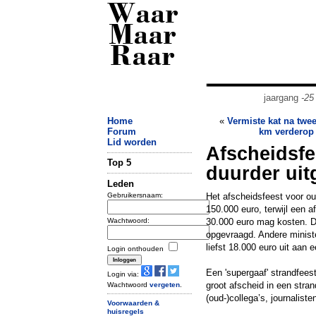
Waar
Maar
Raar
jaargang
-25
Home
«
Vermiste kat na tw
Forum
km verderop
Lid worden
Afscheidsfee
Top 5
duurder uit
Leden
Gebruikersnaam:
Het afscheidsfeest voor oud
150.000 euro, terwijl een a
Wachtwoord:
30.000 euro mag kosten. Da
opgevraagd. Andere minist
liefst 18.000 euro uit aan 
Login onthouden
Een 'supergaaf' strandfees
Login via:
groot afscheid in een stra
Wachtwoord
vergeten
.
(oud-)collega’s, journalis
Voorwaarden &
huisregels