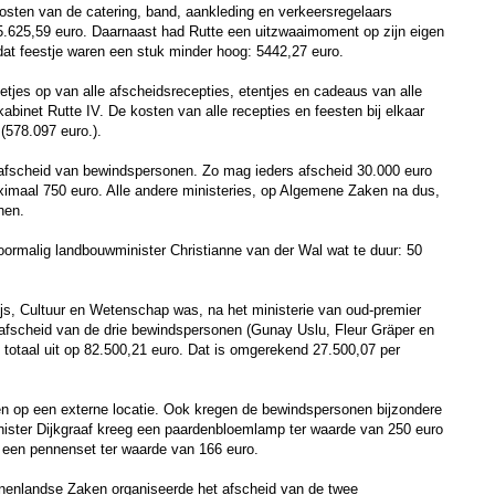
sten van de catering, band, aankleding en verkeersregelaars
45.625,59 euro. Daarnaast had Rutte een uitzwaaimoment op zijn eigen
dat feestje waren een stuk minder hoog: 5442,27 euro.
jes op van alle afscheidsrecepties, etentjes en cadeaus van alle
kabinet Rutte IV. De kosten van alle recepties en feesten bij elkaar
(578.097 euro.).
t afscheid van bewindspersonen. Zo mag ieders afscheid 30.000 euro
imaal 750 euro. Alle andere ministeries, op Algemene Zaken na dus,
jnen.
ormalig landbouwminister Christianne van der Wal wat te duur: 50
js, Cultuur en Wetenschap was, na het ministerie van oud-premier
t afscheid van de drie bewindspersonen (Gunay Uslu, Fleur Gräper en
 totaal uit op 82.500,21 euro. Dat is omgerekend 27.500,07 per
n op een externe locatie. Ook kregen de bewindspersonen bijzondere
ister Dijkgraaf kreeg een paardenbloemlamp ter waarde van 250 euro
 een pennenset ter waarde van 166 euro.
nnenlandse Zaken organiseerde het afscheid van de twee