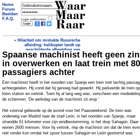
Waar
Home
Forum
Maar
Beelden
F.A.Q.
Login onthouden
Raar
«
Hilariteit om mislukte Russische
afleiding: helikopter landt op
geschilderde afbeelding van
Spaanse machinist heeft geen zin
Man (84) rijdt onder invloed van talud
gevechtsvliegtuig
en toont zelfgeknutseld rijbewijs
»
in overwerken en laat trein met 8
passagiers achter
Een machinist heeft in het noorden van Spanje een trein met tachtig passag
achtergelaten. Hij vond dat hij genoeg had gewerkt. Hij parkeerde de trein o
klein station en vertrok. Toen hij al lang weg was, verscheen een mededelin
de schermen: 'De werkdag van de machinist zit erop.'
Het voorval gebeurde op de avond voor het Paasweekend. De trein was
onderweg van Madrid naar de stad León, in het noorden van Spanje, maar
strandde 61 kilometer voor zijn eindbestemming, in het dorp Sahagún. Daar
wonen 2600 mensen. Voor hij vertrok, riep de machinist om dat de trein eve
niet verder kon omdat het spoor tussen Sahagún en León gestremd was.