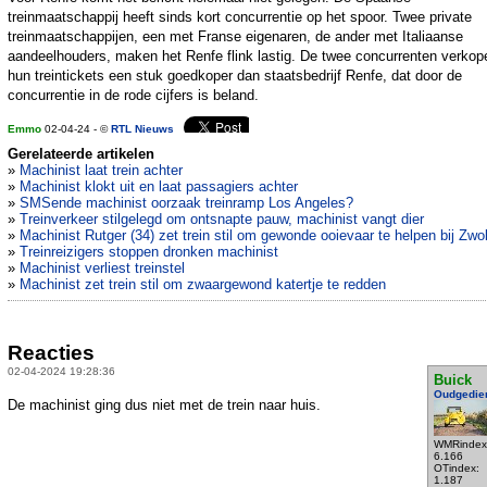
treinmaatschappij heeft sinds kort concurrentie op het spoor. Twee private
treinmaatschappijen, een met Franse eigenaren, de ander met Italiaanse
aandeelhouders, maken het Renfe flink lastig. De twee concurrenten verkop
hun treintickets een stuk goedkoper dan staatsbedrijf Renfe, dat door de
concurrentie in de rode cijfers is beland.
Emmo
02-04-24 - ©
RTL Nieuws
Gerelateerde artikelen
»
Machinist laat trein achter
»
Machinist klokt uit en laat passagiers achter
»
SMSende machinist oorzaak treinramp Los Angeles?
»
Treinverkeer stilgelegd om ontsnapte pauw, machinist vangt dier
»
Machinist Rutger (34) zet trein stil om gewonde ooievaar te helpen bij Zwol
»
Treinreizigers stoppen dronken machinist
»
Machinist verliest treinstel
»
Machinist zet trein stil om zwaargewond katertje te redden
Reacties
02-04-2024 19:28:36
Buick
Oudgedie
De machinist ging dus niet met de trein naar huis.
WMRindex
6.166
OTindex:
1.187