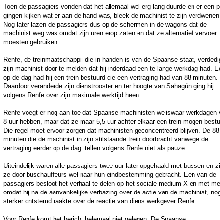
Toen de passagiers vonden dat het allemaal wel erg lang duurde en er een p
gingen kijken wat er aan de hand was, bleek de machinist te zijn verdwenen
Nog later lazen de passagiers dus op de schermen in de wagons dat de
machinist weg was omdat zijn uren erop zaten en dat ze alternatief vervoer
moesten gebruiken.
Renfe, de treinmaatschappij die in handen is van de Spaanse staat, verdedi
zijn machinist door te melden dat hij inderdaad een te lange werkdag had. E
op de dag had hij een trein bestuurd die een vertraging had van 88 minuten.
Daardoor veranderde zijn dienstrooster en ter hoogte van Sahagún ging hij
volgens Renfe over zijn maximale werktijd heen.
Renfe voegt er nog aan toe dat Spaanse machinisten weliswaar werkdagen 
8 uur hebben, maar dat ze maar ​​5,5 uur achter elkaar een trein mogen bestu
Die regel moet ervoor zorgen dat machinisten geconcentreerd blijven. De 88
minuten die de machinist in zijn stilstaande trein doorbracht vanwege de
vertraging eerder op de dag, tellen volgens Renfe niet als pauze.
Uiteindelijk waren alle passagiers twee uur later opgehaald met bussen en zi
ze door buschauffeurs wel naar hun eindbestemming gebracht. Een van de
passagiers besloot het verhaal te delen op het sociale medium X en met me
omdat hij na de aanvankelijke verbazing over de actie van de machinist, no
sterker ontstemd raakte over de reactie van diens werkgever Renfe.
Voor Renfe komt het bericht helemaal niet gelegen. De Spaanse