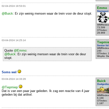
02-04-2024 19:53:01
Emmo
Stamgast
@Buick
: Er zijn weinig mensen waar de trein voor de deur stopt.
WMRindex
73.599
OTindex:
28.969
03-04-2024 14:25:14
Tiepmi
Senior lid
WMRindex
Quote
@Emmo
:
240
OTindex: 
@Buick
: Er zijn weinig mensen waar de trein voor de deur
Wnplts: Del
stopt.
Soms wel
03-04-2024 14:33:29
Buick
Oudgedie
@Tiepmiep
Dat is van een paar jaar geleden. Ik zag een reactie van 4 jaar
geleden bij dat artikel.
WMRindex
6.166
OTindex:
1.187