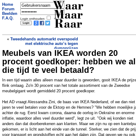
Waar
Home
Forum
Maar
Beelden
F.A.Q.
Login onthouden
Raar
«
Tweedehands automarkt overspoeld
met elektrische auto’s tegen
dumpprijzen
Meubels van IKEA worden 20
Krater op rode planeet was ooit een
meer, bevestigt Marsrover
»
procent goedkoper: hebben we al
die tijd te veel betaald?
In een tijd waarin alles alleen maar duurder is geworden, gooit IKEA de prijz
flink omlaag. Zo'n 30 procent van het totale assortiment van de Zweedse
meubelgigant wordt gemiddeld 20 procent goedkoper.
Het AD vraagt Alessandra Zini, de baas van IKEA Nederland, of we dan niet 
jaren te veel betalen voor de Ektorp en de Hemnes? "We hebben moeilijke j
achter de rug. Eerst kwam corona, daarna de oorlog in Oekraïne en enorme
inflatie, waardoor alles veel duurder werd", legt ze uit. "Ook wij konden niet
anders dan dat doorberekenen aan klanten. Maar we zijn nu op een kantelpu
gekomen, er is licht aan het einde van de tunnel. Sterker, we zien dat de pri
voor transport en grondstoffen echt aan het dalen zijn. Dat geven we nu ook