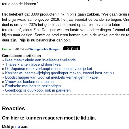
terug aan de klanten."
Het betekent dat 3300 producten flink in prijs gaan zakken. "We gaan terug 
het prijsniveau van ongeveer 2019, het jaar voordat de pandemie begon. On
doel is om voor 2025 het gehele assortiment op dat prijsniveau te laten
terugkeren", aldus Zini. Dat gaat wel ten koste van andere dingen. "Vooral a
kijken naar design. Sommige producten komen niet in de winkel omdat ze t
duur zijn. Prijs is nu belangrijker dan ooit."
Emmo
30-01-24 - ©
Welingelichte Kringen
Gerelateerde artikelen
»
Ikea maakt einde aan in-elkaar-zet-ellende
»
Thaise klanten blozend door Ikea
»
Dit Japanse merk verkoopt mini-meubels voor je kat
»
Kabinet wil naamswijziging goedkoper maken, zoveel kost het nu
»
Boodschapper van God wil meubels vernietigen in kapel
»
Vrouw eet banken en stoelen
»
Erotische meubels te bezichtigen
»
Goedkoop is duurkoop, ook in parkeren
Reacties
Om hier te kunnen reageren moet je lid zijn.
Meld je
nu
aan.