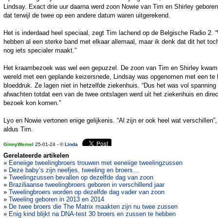
Lindsay. Exact drie uur daarna werd zoon Nowie van Tim en Shirley geboren
dat terwijl de twee op een andere datum waren uitgerekend.
Het is inderdaad heel speciaal, zegt Tim lachend op de Belgische Radio 2. 
hebben al een sterke band met elkaar allemaal, maar ik denk dat dit het toc
nog iets specialer maakt.”
Het kraambezoek was wel een gepuzzel. De zoon van Tim en Shirley kwam 
wereld met een geplande keizersnede, Lindsay was opgenomen met een te
bloeddruk. Ze lagen niet in hetzelfde ziekenhuis. “Dus het was vol spanning
afwachten totdat een van de twee ontslagen werd uit het ziekenhuis en direc
bezoek kon komen.”
Lyo en Nowie vertonen enige gelijkenis. “Al zijn er ook heel wat verschillen”,
aldus Tim.
GinnyWemel
25-01-24 - ©
Linda
Gerelateerde artikelen
»
Eeneiige tweelingbroers trouwen met eeneiige tweelingzussen
»
Deze baby’s zijn neefjes, tweeling en broers…
»
Tweelingzussen bevallen op dezelfde dag van zoon
»
Braziliaanse tweelingbroers geboren in verschillend jaar
»
Tweelingbroers worden op dezelfde dag vader van zoon
»
Tweeling geboren in 2013 en 2014
»
De twee broers die The Matrix maakten zijn nu twee zussen
»
Enig kind blijkt na DNA-test 30 broers en zussen te hebben