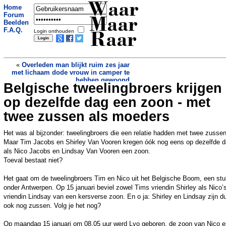
Waar
Home
Forum
Maar
Beelden
F.A.Q.
Login onthouden
Raar
«
Overleden man blijkt ruim zes jaar
met lichaam dode vrouw in camper te
hebben gewoond
Belgische tweelingbroers krijgen
Deze dierentuin kampt met uniek
probleem: scheldende papegaaien
»
op dezelfde dag een zoon - met
twee zussen als moeders
Het was al bijzonder: tweelingbroers die een relatie hadden met twee zussen
Maar Tim Jacobs en Shirley Van Vooren kregen óók nog eens op dezelfde 
als Nico Jacobs en Lindsay Van Vooren een zoon.
Toeval bestaat niet?
Het gaat om de tweelingbroers Tim en Nico uit het Belgische Boom, een stu
onder Antwerpen. Op 15 januari beviel zowel Tims vriendin Shirley als Nico’
vriendin Lindsay van een kersverse zoon. En o ja: Shirley en Lindsay zijn d
ook nog zussen. Volg je het nog?
Op maandag 15 januari om 08.05 uur werd Lyo geboren, de zoon van Nico e