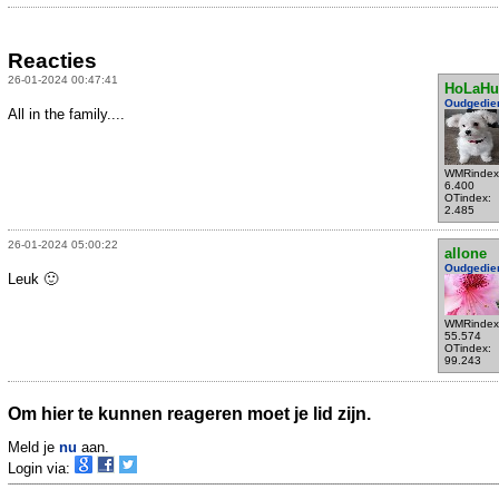
Reacties
26-01-2024 00:47:41
HoLaHu
Oudgedie
All in the family....
WMRindex
6.400
OTindex:
2.485
26-01-2024 05:00:22
allone
Oudgedie
Leuk 🙂
WMRindex
55.574
OTindex:
99.243
Om hier te kunnen reageren moet je lid zijn.
Meld je
nu
aan.
Login via: