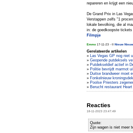
repareren en krijgt een nie
De Grand Prix in Las Vega
Verstappen zelfs "1 proce
lokale bevolking, die al ma
in: de goedkoopste tickets
Filmpje
Emmo
17-11-23 - ©
Nieuw Nieu
Gerelateerde artikelen
»
Las Vegas GP nog niet ui
»
Geopende putdeksels vern
»
Putdekseldief actief in De
»
Politie bevrijdt marmot ui
»
Duitse brandweer moet ee
»
Fonkelnieuw kroningsdeks
»
Poolse Priesters zegenen
»
Berucht restaurant Heart
Reacties
18-11-2023 23:47:49
Quote:
Zijn wagen is niet meer t