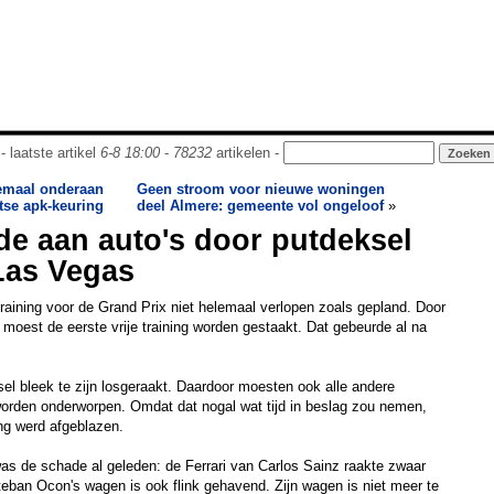
- laatste artikel
6-8 18:00
-
78232
artikelen -
lemaal onderaan
Geen stroom voor nieuwe woningen
itse apk-keuring
deel Almere: gemeente vol ongeloof
»
de aan auto's door putdeksel
Las Vegas
training voor de Grand Prix niet helemaal verlopen zoals gepland. Door
oest de eerste vrije training worden gestaakt. Dat gebeurde al na
el bleek te zijn losgeraakt. Daardoor moesten ook alle andere
worden onderworpen. Omdat dat nogal wat tijd in beslag zou nemen,
ing werd afgeblazen.
as de schade al geleden: de Ferrari van Carlos Sainz raakte zwaar
steban Ocon's wagen is ook flink gehavend. Zijn wagen is niet meer te