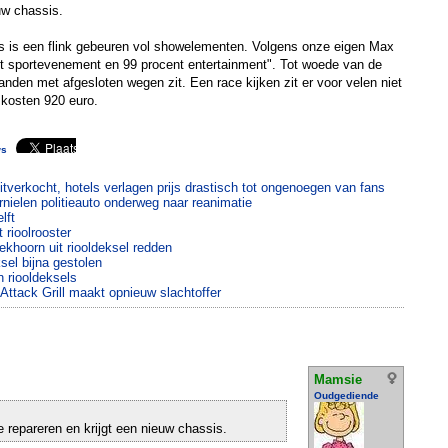
uw chassis.
s is een flink gebeuren vol showelementen. Volgens onze eigen Max
nt sportevenement en 99 procent entertainment". Tot woede van de
anden met afgesloten wegen zit. Een race kijken zit er voor velen niet
 kosten 920 euro.
ws
tverkocht, hotels verlagen prijs drastisch tot ongenoegen van fans
ielen politieauto onderweg naar reanimatie
lft
t rioolrooster
khoorn uit riooldeksel redden
el bijna gestolen
 riooldeksels
 Attack Grill maakt opnieuw slachtoffer
Mamsie
Oudgediende
e repareren en krijgt een nieuw chassis.