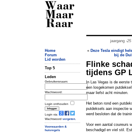
Waar
Maar
Raar
jaargang
-25
Home
«
Deze Tesla eindigt he
Forum
bij de Du
Lid worden
Flinke scha
Top 5
tijdens GP 
Leden
Gebruikersnaam:
In Las Vegas is de eerste 
een losgekomen putdeksel m
Wachtwoord:
maar liefst acht minuten.
Het beton rond een putdeks
Login onthouden
putdeksels aan inspectie 
werd besloten dat de train
Login via:
Wachtwoord
vergeten
.
Voor een aantal coureurs w
Voorwaarden &
beschadigd en viel stil. E
huisregels