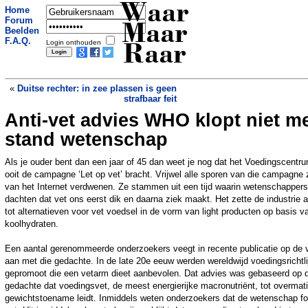
Waar
Home
Forum
Maar
Beelden
F.A.Q.
Login onthouden
Raar
«
Duitse rechter: in zee plassen is geen
strafbaar feit
Anti-vet advies WHO klopt niet m
Veroordeelde IS'er werkte jaar lang voor
Vluchtelingenwerk
»
stand wetenschap
Als je ouder bent dan een jaar of 45 dan weet je nog dat het Voedingscentr
ooit de campagne ‘Let op vet’ bracht. Vrijwel alle sporen van die campagne z
van het Internet verdwenen. Ze stammen uit een tijd waarin wetenschapper
dachten dat vet ons eerst dik en daarna ziek maakt. Het zette de industrie 
tot alternatieven voor vet voedsel in de vorm van light producten op basis v
koolhydraten.
Een aantal gerenommeerde onderzoekers veegt in recente publicatie op de v
aan met die gedachte. In de late 20e eeuw werden wereldwijd voedingsrichtl
gepromoot die een vetarm dieet aanbevolen. Dat advies was gebaseerd op 
gedachte dat voedingsvet, de meest energierijke macronutriënt, tot overmat
gewichtstoename leidt. Inmiddels weten onderzoekers dat de wetenschap fo