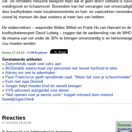
zat. Uit inmiddels robuuste bewijzen blijkt dat er geen direct verband is tuss
voedingsvet en lichaamsvet. Bovendien kan het vervangen van onverzadigd
door koolhydraten meer insulineresistentie en hart- en vaatziekten veroorak
vooral bij mensen die daar sowieso al meer last van hebben.
De onderzoekers – waaronder Walter Willett en Frank Hu van Harvard en de
koolhydratenexpert David Ludwig – zeggen dat de aanbeveling van de WH
de inname van vet onder de 30% te brengen onverstandig is en heroverwog
zou moeten worden.
Emmo
17-10-23 - ©
VN Explorer
Gerelateerde artikelen
»
Ziekenfonds raadt veel seks aan
»
McDonalds waarschuwt zijn personeel niet teveel fastfood te eten
»
Advies om niet te ademhalen
»
Paus Franciscus geeft opvallende raad: “Wees lief voor je schoonmoeder”
»
Kom niet naar Duinrell
»
Jongen helpt moeder kind ter wereld brengen
»
VVN adviseert autogordel voor dieren
»
“Niet openen voor je eerste ruzie”: koppel ontroerd door vreemd
huwelijksgeschenk
Reacties
17-10-2023 16:23:09
Grouse
Oudgedie
Ik ben nooit aan lightproducten begonnen.