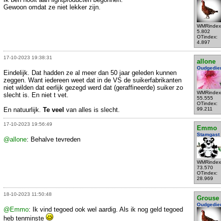
Gewoon omdat ze niet lekker zijn.
WMRindex
5.802
OTindex:
4.897
17-10-2023 19:38:31
allone
Oudgedie
Eindelijk. Dat hadden ze al meer dan 50 jaar geleden kunnen
zeggen. Want iedereen weet dat in de VS de suikerfabrikanten
niet wilden dat eerlijk gezegd werd dat (geraffineerde) suiker zo
WMRindex
slecht is. En niet t vet.
55.555
OTindex:
En natuurlijk.
Te veel
van alles is slecht.
99.211
17-10-2023 19:56:49
Emmo
Stamgast
@allone
: Behalve tevreden
WMRindex
73.570
OTindex:
28.969
18-10-2023 11:50:48
Grouse
Oudgedie
@Emmo
: Ik vind tegoed ook wel aardig. Als ik nog geld tegoed
heb tenminste