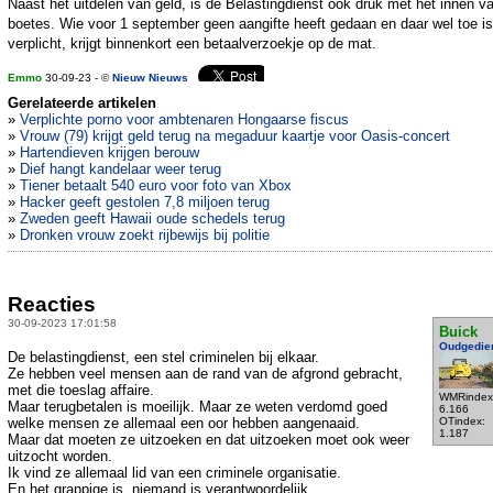
Naast het uitdelen van geld, is de Belastingdienst ook druk met het innen v
boetes. Wie voor 1 september geen aangifte heeft gedaan en daar wel toe is
verplicht, krijgt binnenkort een betaalverzoekje op de mat.
Emmo
30-09-23 - ©
Nieuw Nieuws
Gerelateerde artikelen
»
Verplichte porno voor ambtenaren Hongaarse fiscus
»
Vrouw (79) krijgt geld terug na megaduur kaartje voor Oasis-concert
»
Hartendieven krijgen berouw
»
Dief hangt kandelaar weer terug
»
Tiener betaalt 540 euro voor foto van Xbox
»
Hacker geeft gestolen 7,8 miljoen terug
»
Zweden geeft Hawaii oude schedels terug
»
Dronken vrouw zoekt rijbewijs bij politie
Reacties
30-09-2023 17:01:58
Buick
Oudgedie
De belastingdienst, een stel criminelen bij elkaar.
Ze hebben veel mensen aan de rand van de afgrond gebracht,
met die toeslag affaire.
WMRindex
Maar terugbetalen is moeilijk. Maar ze weten verdomd goed
6.166
welke mensen ze allemaal een oor hebben aangenaaid.
OTindex:
1.187
Maar dat moeten ze uitzoeken en dat uitzoeken moet ook weer
uitzocht worden.
Ik vind ze allemaal lid van een criminele organisatie.
En het grappige is, niemand is verantwoordelijk.