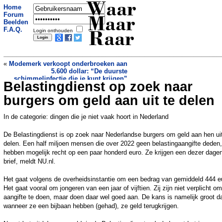
Waar
Home
Forum
Maar
Beelden
F.A.Q.
Login onthouden
Raar
«
Modemerk verkoopt onderbroeken aan
5.600 dollar: “De duurste
schimmelinfectie die je kunt krijgen”
Belastingdienst op zoek naar
Deze vogelsoorten zijn 'per ongeluk' in
Nederland aan komen waaien
»
burgers om geld aan uit te delen
In de categorie: dingen die je niet vaak hoort in Nederland
De Belastingdienst is op zoek naar Nederlandse burgers om geld aan hen uit
delen. Een half miljoen mensen die over 2022 geen belastingaangifte deden,
hebben mogelijk recht op een paar honderd euro. Ze krijgen een dezer dage
brief, meldt NU.nl.
Het gaat volgens de overheidsinstantie om een bedrag van gemiddeld 444 e
Het gaat vooral om jongeren van een jaar of vijftien. Zij zijn niet verplicht om
aangifte te doen, maar doen daar wel goed aan. De kans is namelijk groot d
wanneer ze een bijbaan hebben (gehad), ze geld terugkrijgen.