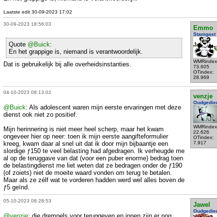
Laatste edit 30-09-2023 17:02
30-09-2023 18:56:03
Emmo
Stamgast
Quote
@Buick
:
En het grappige is, niemand is verantwoordelijk.
WMRindex
Dat is gebruikelijk bij alle overheidsinstanties.
73.605
OTindex:
28.969
04-10-2023 08:13:02
venzje
Oudgedie
@Buick
: Als adolescent waren mijn eerste ervaringen met deze
dienst ook niet zo positief.
WMRindex
Mijn herinnering is niet meer heel scherp, maar het kwam
22.626
ongeveer hier op neer: toen ik mijn eerste aangifteformulier
OTindex:
kreeg, kwam daar al snel uit dat ik door mijn bijbaantje een
7.917
slordige ƒ150 te veel belasting had afgedragen. Ik verheugde me
al op de teruggave van dat (voor een puber enorme) bedrag toen
de belastingdienst me liet weten dat ze bedragen onder de ƒ190
(of zoiets) niet de moeite waard vonden om terug te betalen.
Maar als ze zélf wat te vorderen hadden werd wel alles boven de
ƒ5 geïnd.
05-10-2023 08:28:53
Jawel
Oudgedie
@venzje
: die drempels voor teruggeven en innen zijn er nog