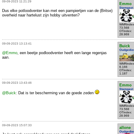
09-09-2023 11:21:29
Emmo
Stamgast
Dus elke potloodventer kan met een pampiertjen van de (Britse)
overheid naar hartelust zijn hobby uitventen?
WMRindex
73.568
OTindex:
28.969
09-09-2023 13:13:41
Buick
Oudgedie
@Emmo
, een beetje podloodventer heeft een lange regenjas
aan.
WMRindex
6.166
OTindex:
1.187
09-09-2023 13:43:46
Emmo
Stamgast
@Buick
: Dat is ter bescherming van de goede zeden
WMRindex
73.568
OTindex:
28.969
09-09-2023 15:07:33
allone
Oudgedie