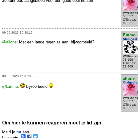
Je kunt ook aangekleed voor een goed doel fietsen
WMRindex
55.557
OTindex:
99.221
09-09-2023 15:38:19
Emmo
Stamgast
@allone
: Met een lange regenjas aan, bijvoorbeeld?
WMRindex
73.568
OTindex:
28.969
09-09-2023 16:31:33
allone
Oudgedie
@Emmo
:
bijvoorbeeld
WMRindex
55.557
OTindex:
99.221
Om hier te kunnen reageren moet je lid zijn.
Meld je
nu
aan.
Login via: