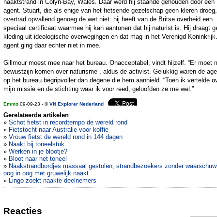
naaktstrand in Colyn-Bay, Wales. Daar werd hij staande gehouden door een
agent. Stuart, die als enige van het fietsende gezelschap geen kleren droeg,
overtrad opvallend genoeg de wet niet: hij heeft van de Britse overheid een
speciaal certificaat waarmee hij kan aantonen dat hij naturist is. Hij draagt 
kleding uit ideologische overwegingen en dat mag in het Verenigd Koninkrijk
agent ging daar echter niet in mee.
Gillmour moest mee naar het bureau. Onacceptabel, vindt hijzelf. “Er moet 
bewustzijn komen over naturisme”, aldus de activist. Gelukkig waren de ag
op het bureau begripvoller dan degene die hem aanhield. “Toen ik vertelde o
mijn missie en de stichting waar ik voor reed, geloofden ze me wel.”
Emmo
09-09-23 - ©
VN Explorer Nederland
Gerelateerde artikelen
»
Schot fietst in recordtempo de wereld rond
»
Fietstocht naar Australie voor koffie
»
Vrouw fietst de wereld rond in 144 dagen
»
Naakt bij toneelstuk
»
Werken in je blootje?
»
Bloot naar het toneel
»
Naakstrandbordjes massaal gestolen, strandbezoekers zonder waarschuw
oog in oog met gruwelijk naakt
»
Lingo zoekt naakte deelnemers
Reacties