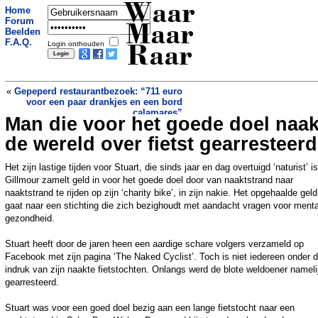
Waar
Home
Forum
Maar
Beelden
F.A.Q.
Login onthouden
Raar
«
Gepeperd restaurantbezoek: “711 euro
voor een paar drankjes en een bord
calamares”
Man die voor het goede doel naak
Rekening van 5000 euro bij dierenarts
na overlijden kat: ‘Ik was zo overstuur
de wereld over fietst gearresteerd
dat ik geen afscheid kon nemen’
»
Het zijn lastige tijden voor Stuart, die sinds jaar en dag overtuigd ‘naturist’ is
Gillmour zamelt geld in voor het goede doel door van naaktstrand naar
naaktstrand te rijden op zijn ‘charity bike’, in zijn nakie. Het opgehaalde geld
gaat naar een stichting die zich bezighoudt met aandacht vragen voor ment
gezondheid.
Stuart heeft door de jaren heen een aardige schare volgers verzameld op
Facebook met zijn pagina ‘The Naked Cyclist’. Toch is niet iedereen onder 
indruk van zijn naakte fietstochten. Onlangs werd de blote weldoener nameli
gearresteerd.
Stuart was voor een goed doel bezig aan een lange fietstocht naar een