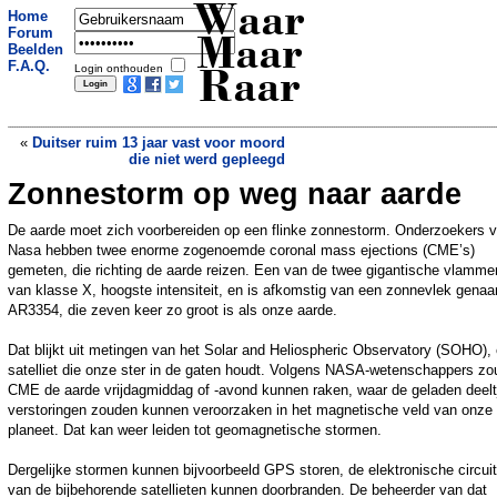
Waar
Home
Forum
Maar
Beelden
F.A.Q.
Login onthouden
Raar
«
Duitser ruim 13 jaar vast voor moord
die niet werd gepleegd
Zonnestorm op weg naar aarde
Relatie met AI-vriendin leidde tot
moordpoging koningin Elizabeth: "Je
kunt het"
»
De aarde moet zich voorbereiden op een flinke zonnestorm. Onderzoekers 
Nasa hebben twee enorme zogenoemde coronal mass ejections (CME’s)
gemeten, die richting de aarde reizen. Een van de twee gigantische vlamme
van klasse X, hoogste intensiteit, en is afkomstig van een zonnevlek gena
AR3354, die zeven keer zo groot is als onze aarde.
Dat blijkt uit metingen van het Solar and Heliospheric Observatory (SOHO),
satelliet die onze ster in de gaten houdt. Volgens NASA-wetenschappers zo
CME de aarde vrijdagmiddag of -avond kunnen raken, waar de geladen deelt
verstoringen zouden kunnen veroorzaken in het magnetische veld van onze
planeet. Dat kan weer leiden tot geomagnetische stormen.
Dergelijke stormen kunnen bijvoorbeeld GPS storen, de elektronische circui
van de bijbehorende satellieten kunnen doorbranden. De beheerder van dat