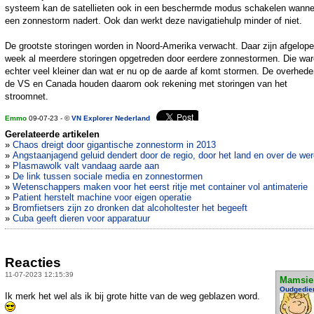
systeem kan de satellieten ook in een beschermde modus schakelen wanne
een zonnestorm nadert. Ook dan werkt deze navigatiehulp minder of niet.
De grootste storingen worden in Noord-Amerika verwacht. Daar zijn afgelop
week al meerdere storingen opgetreden door eerdere zonnestormen. Die wa
echter veel kleiner dan wat er nu op de aarde af komt stormen. De overhede
de VS en Canada houden daarom ook rekening met storingen van het
stroomnet.
Emmo
09-07-23 - ©
VN Explorer Nederland
Gerelateerde artikelen
»
Chaos dreigt door gigantische zonnestorm in 2013
»
Angstaanjagend geluid dendert door de regio, door het land en over de wer
»
Plasmawolk valt vandaag aarde aan
»
De link tussen sociale media en zonnestormen
»
Wetenschappers maken voor het eerst ritje met container vol antimaterie
»
Patient herstelt machine voor eigen operatie
»
Bromfietsers zijn zo dronken dat alcoholtester het begeeft
»
Cuba geeft dieren voor apparatuur
Reacties
11-07-2023 12:15:39
Mamsie
Oudgedie
Ik merk het wel als ik bij grote hitte van de weg geblazen word.