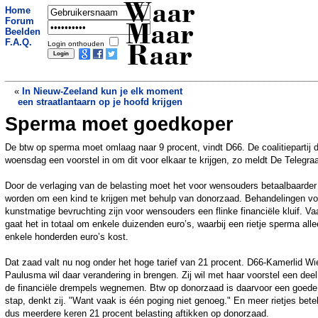
Waar
Home
Forum
Maar
Beelden
F.A.Q.
Login onthouden
Raar
«
In Nieuw-Zeeland kun je elk moment
een straatlantaarn op je hoofd krijgen
Sperma moet goedkoper
Op oudere leeftijd is overgewicht
gezonder dan afvallen
»
De btw op sperma moet omlaag naar 9 procent, vindt D66. De coalitiepartij d
woensdag een voorstel in om dit voor elkaar te krijgen, zo meldt De Telegraa
Door de verlaging van de belasting moet het voor wensouders betaalbaarder
worden om een kind te krijgen met behulp van donorzaad. Behandelingen vo
kunstmatige bevruchting zijn voor wensouders een flinke financiële kluif. Va
gaat het in totaal om enkele duizenden euro’s, waarbij een rietje sperma alle
enkele honderden euro’s kost.
Dat zaad valt nu nog onder het hoge tarief van 21 procent. D66-Kamerlid W
Paulusma wil daar verandering in brengen. Zij wil met haar voorstel een dee
de financiële drempels wegnemen. Btw op donorzaad is daarvoor een goede
stap, denkt zij. "Want vaak is één poging niet genoeg." En meer rietjes bete
dus meerdere keren 21 procent belasting aftikken op donorzaad.