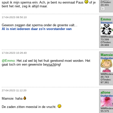
spuit ik mijn sperma erin. Ach, je bent nu eenmaal Paus
of je
OTindex:
20.331
bent het niet, zeg ik altijd maar.
S
17-04-2023 08:50:10
Emmo
Stamgast
Gewoon zeggen dat sperma onder de groente valt...
Al is niet iedereen daar zo'n voorstander van
WMRindex
73.599
OTindex:
28.969
17-04-2023 10:26:40
Mamsie
Oudgedie
@Emmo
: Het zal wel bij het fruit gerekend moet worden. Het
gaat toch om een gewenste be
vrucht
ing!
WMRindex
46.743
OTindex:
97.361
27-04-2023 11:12:20
allone
Oudgedie
Mamsie: haha
De zaden zitten meestal in de vrucht.
WMRindex
55.575