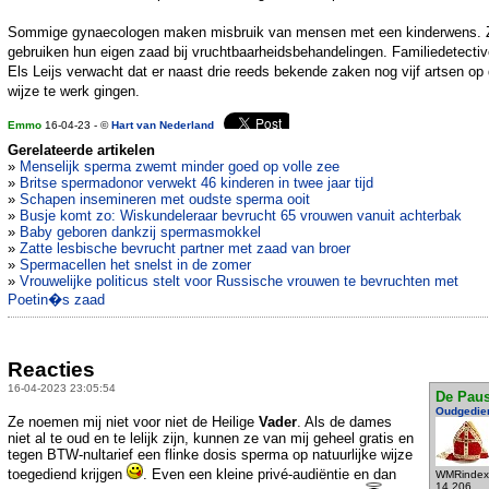
Sommige gynaecologen maken misbruik van mensen met een kinderwens. Z
gebruiken hun eigen zaad bij vruchtbaarheidsbehandelingen. Familiedetecti
Els Leijs verwacht dat er naast drie reeds bekende zaken nog vijf artsen op 
wijze te werk gingen.
Emmo
16-04-23 - ©
Hart van Nederland
Gerelateerde artikelen
»
Menselijk sperma zwemt minder goed op volle zee
»
Britse spermadonor verwekt 46 kinderen in twee jaar tijd
»
Schapen insemineren met oudste sperma ooit
»
Busje komt zo: Wiskundeleraar bevrucht 65 vrouwen vanuit achterbak
»
Baby geboren dankzij spermasmokkel
»
Zatte lesbische bevrucht partner met zaad van broer
»
Spermacellen het snelst in de zomer
»
Vrouwelijke politicus stelt voor Russische vrouwen te bevruchten met
Poetin�s zaad
Reacties
16-04-2023 23:05:54
De Pau
Oudgedie
Ze noemen mij niet voor niet de Heilige
Vader
. Als de dames
niet al te oud en te lelijk zijn, kunnen ze van mij geheel gratis en
tegen BTW-nultarief een flinke dosis sperma op natuurlijke wijze
toegediend krijgen
. Even een kleine privé-audiëntie en dan
WMRindex
14.206