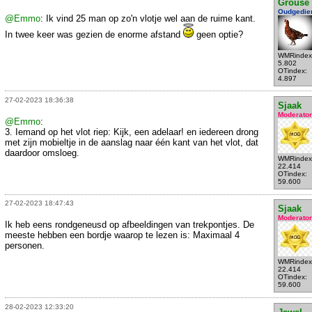
Grouse
Oudgedie
@Emmo
: Ik vind 25 man op zo'n vlotje wel aan de ruime kant.
In twee keer was gezien de enorme afstand
geen optie?
WMRindex
5.802
OTindex:
4.897
27-02-2023 18:36:38
Sjaak
Moderator
@Emmo
:
3. Iemand op het vlot riep: Kijk, een adelaar! en iedereen drong
met zijn mobieltje in de aanslag naar één kant van het vlot, dat
daardoor omsloeg.
WMRindex
22.414
OTindex:
59.600
27-02-2023 18:47:43
Sjaak
Moderator
Ik heb eens rondgeneusd op afbeeldingen van trekpontjes. De
meeste hebben een bordje waarop te lezen is: Maximaal 4
personen.
WMRindex
22.414
OTindex:
59.600
28-02-2023 12:33:20