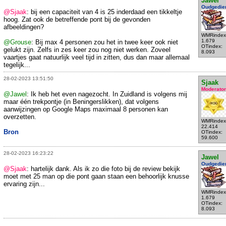
Jawel
Oudgedie
@Sjaak
: bij een capaciteit van 4 is 25 inderdaad een tikkeltje
hoog. Zat ook de betreffende pont bij de gevonden
afbeeldingen?
WMRindex
1.679
@Grouse
: Bij max 4 personen zou het in twee keer ook niet
OTindex:
gelukt zijn. Zelfs in zes keer zou nog niet werken. Zoveel
8.093
vaartjes gaat natuurlijk veel tijd in zitten, dus dan maar allemaal
tegelijk...
28-02-2023 13:51:50
Sjaak
Moderator
@Jawel
: Ik heb het even nagezocht. In Zuidland is volgens mij
maar één trekpontje (in Beningerslikken), dat volgens
aanwijzingen op Google Maps maximaal 8 personen kan
overzetten.
WMRindex
22.414
Bron
OTindex:
59.600
28-02-2023 16:23:22
Jawel
Oudgedie
@Sjaak
: hartelijk dank. Als ik zo die foto bij de review bekijk
moet met 25 man op die pont gaan staan een behoorlijk knusse
ervaring zijn...
WMRindex
1.679
OTindex:
8.093