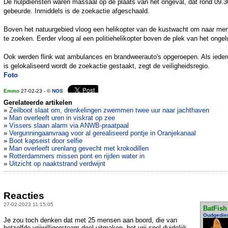
De hulpdiensten waren massaal op de plaats van het ongeval, dat rond 09.3
gebeurde. Inmiddels is de zoekactie afgeschaald.
Boven het natuurgebied vloog een helikopter van de kustwacht om naar me
te zoeken. Eerder vloog al een politiehelikopter boven de plek van het ongel
Ook werden flink wat ambulances en brandweerauto's opgeroepen. Als iede
is gelokaliseerd wordt de zoekactie gestaakt, zegt de veiligheidsregio.
Foto
Emmo
27-02-23 - ©
NOS
Gerelateerde artikelen
»
Zeilboot slaat om, drenkelingen zwemmen twee uur naar jachthaven
»
Man overleeft uren in viskrat op zee
»
Vissers slaan alarm via ANWB-praatpaal
»
Vergunningaanvraag voor al gerealiseerd pontje in Oranjekanaal
»
Boot kapseist door selfie
»
Man overleeft urenlang gevecht met krokodillen
»
Rotterdammers missen pont en rijden water in
»
Uitzicht op naaktstrand verdwijnt
Reacties
27-02-2023 11:15:05
BatFish
Oudgedie
Je zou toch denken dat met 25 mensen aan boord, die van
hetzelfde vrijwilligersteam deel uitmaken, het vrij snel duidelijk