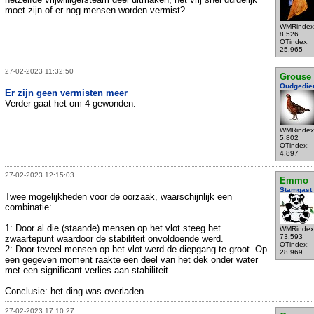
moet zijn of er nog mensen worden vermist?
WMRindex
8.526
OTindex:
25.965
27-02-2023 11:32:50
Grouse
Oudgedie
Er zijn geen vermisten meer
Verder gaat het om 4 gewonden.
WMRindex
5.802
OTindex:
4.897
27-02-2023 12:15:03
Emmo
Stamgast
Twee mogelijkheden voor de oorzaak, waarschijnlijk een
combinatie:
1: Door al die (staande) mensen op het vlot steeg het
WMRindex
73.593
zwaartepunt waardoor de stabiliteit onvoldoende werd.
OTindex:
2: Door teveel mensen op het vlot werd de diepgang te groot. Op
28.969
een gegeven moment raakte een deel van het dek onder water
met een significant verlies aan stabiliteit.
Conclusie: het ding was overladen.
27-02-2023 17:10:27