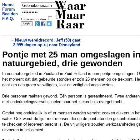
Waar
Home
Forum
Maar
Beelden
F.A.Q.
Login onthouden
Raar
«
Nieuw wereldrecord: Jeff (50) gaat
2.995 dagen op rij naar Disneyland
Pontje met 25 man omgeslagen i
Cabaretshow loopt uit de hand:
bezoekers lopen weg en theaterbaas
natuurgebied, drie gewonden
grijpt in omdat hij show zo slecht vindt
»
In een natuurgebied in Zuidland in Zuid-Holland is een pontje omgeslagen. 
het moment dat dat gebeurde stonden er zo'n 25 mensen op de trekpont. He
gaat om een groep vrijwilligers, laat de veiligheidsregio weten.
Drie personen raakten gewond. Eén persoon is gereanimeerd. Twee anderen 
met onderkoelingsverschijnselen naar het ziekenhuis overgebracht.
Omdat nog onduidelijk is of er mensen worden vermist zoeken duikers in he
water. Ook wordt de lijst met mensen die op de pont stonden gecontroleerd
te checken of iedereen terecht is. De vrijwilligers zouden werkzaamheden g
uitvoeren in het gebied.