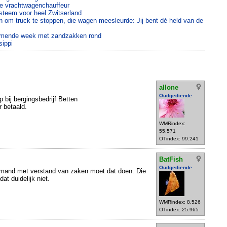
je vrachtwagenchauffeur
steem voor heel Zwitserland
den om truck te stoppen, die wagen meesleurde: Jij bent dé held van de
komende week met zandzakken rond
sippi
allone
Oudgediende
 bij bergingsbedrijf Betten
 betaald.
WMRindex:
55.571
OTindex: 99.241
BatFish
Oudgediende
Iemand met verstand van zaken moet dat doen. Die
t duidelijk niet.
WMRindex: 8.526
OTindex: 25.965