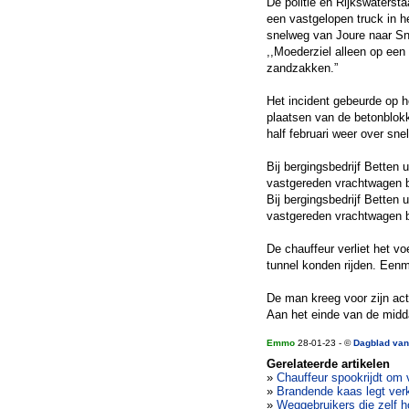
De politie en Rijkswaterst
een vastgelopen truck in h
snelweg van Joure naar Sne
,,Moederziel alleen op een 
zandzakken.”
Het incident gebeurde op 
plaatsen van de betonblok
half februari weer over sn
Bij bergingsbedrijf Betten
vastgereden vrachtwagen b
Bij bergingsbedrijf Betten
vastgereden vrachtwagen b
De chauffeur verliet het vo
tunnel konden rijden. Een
De man kreeg voor zijn acti
Aan het einde van de midd
Emmo
28-01-23 - ©
Dagblad van
Gerelateerde artikelen
»
Chauffeur spookrijdt om 
»
Brandende kaas legt ver
»
Weggebruikers die zelf h