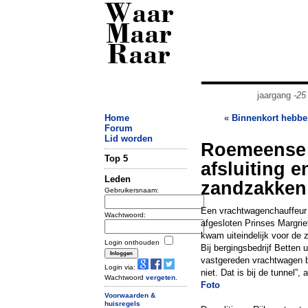
Waar
Maar
Raar
jaargang
-25
Home
«
Binnenkort hebbe
Forum
Lid worden
Roemeense 
Top 5
afsluiting e
Leden
zandzakken 
Gebruikersnaam:
Een vrachtwagenchauffeur 
Wachtwoord:
afgesloten Prinses Margri
kwam uiteindelijk voor de 
Login onthouden
Bij bergingsbedrijf Betten
vastgereden vrachtwagen bi
Login via:
niet. Dat is bij de tunnel”,
Wachtwoord
vergeten
.
Foto
Voorwaarden &
huisregels