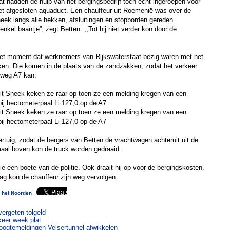
aat hadden de hulp van het bergingsbedrijf toch echt ingeroepen voor
et afgesloten aquaduct. Een chauffeur uit Roemenië was over de
ek langs alle hekken, afsluitingen en stopborden gereden.
enkel baantje”, zegt Betten. ,,Tot hij niet verder kon door de
het moment dat werknemers van Rijkswaterstaat bezig waren met het
ken. Die komen in de plaats van de zandzakken, zodat het verkeer
elweg A7 kan.
 uit Sneek keken ze raar op toen ze een melding kregen van een
ij hectometerpaal Li 127,0 op de A7
 uit Sneek keken ze raar op toen ze een melding kregen van een
ij hectometerpaal Li 127,0 op de A7
ertuig, zodat de bergers van Betten de vrachtwagen achteruit uit de
maal boven kon de truck worden gedraaid.
e een boete van de politie. Ook draait hij op voor de bergingskosten.
ag kon de chauffeur zijn weg vervolgen.
 het Noorden
vergeten tolgeld
keer week plat
oogtemeldingen Velsertunnel afwikkelen