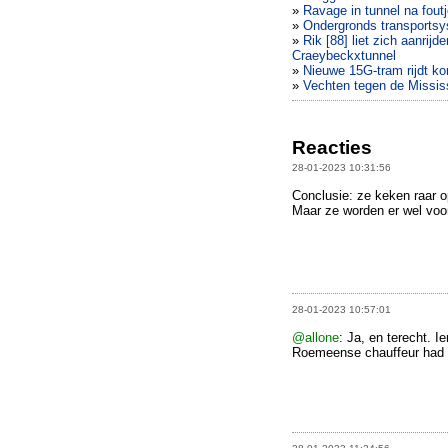
»
Ravage in tunnel na fout
»
Ondergronds transportsy
»
Rik [88] liet zich aanrij
Craeybeckxtunnel
»
Nieuwe 15G-tram rijdt 
»
Vechten tegen de Missis
Reacties
28-01-2023 10:31:56
Conclusie: ze keken raar op
Maar ze worden er wel voor
28-01-2023 10:57:01
@allone
: Ja, en terecht. 
Roemeense chauffeur had da