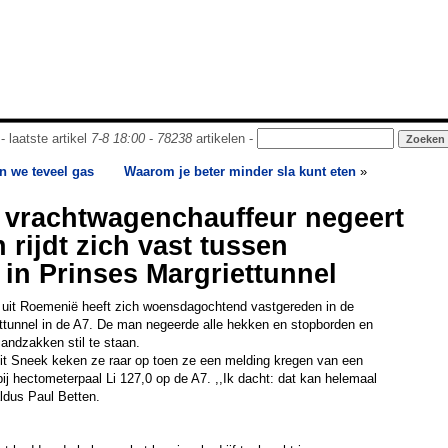
- laatste artikel
7-8 18:00
-
78238
artikelen -
n we teveel gas
Waarom je beter minder sla kunt eten
»
vrachtwagenchauffeur negeert
n rijdt zich vast tussen
in Prinses Margriettunnel
uit Roemenië heeft zich woensdagochtend vastgereden in de
ettunnel in de A7. De man negeerde alle hekken en stopborden en
zandzakken stil te staan.
 uit Sneek keken ze raar op toen ze een melding kregen van een
j hectometerpaal Li 127,0 op de A7. ,,Ik dacht: dat kan helemaal
 aldus Paul Betten.