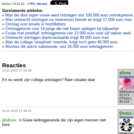
Emmo
13-11-22 - ©
RTL Nieuws
Gerelateerde artikelen
»
Man die door eigen vrouw werd ontslagen eist 100.000 euro vertrekpremie
»
Man onterecht ontslagen na meenemen bestek en krijgt 17.000 euro mee
»
Ontslag voor emails in hoofdletters
»
Ontslagpremie voor 14-jarige die niet kwam opdagen bij bijbaantje
»
Foutje met proeftijd: ontslagpremie van 13.000 euro voor vijf weken werk
»
Onterecht ontslagen drankverslaafde krijgt 80.000 euro mee
»
Man die collega 'stoephoer' noemde, krijgt toch geen 48.000 euro
»
Monteur die auto's saboteerde, eist 28.000 euro ontslagpremie
Reacties
13-11-2022 17:13:08
allone
Oudgedie
En nu wordt zijn collega ontslagen? Rare situatie daar
WMRindex
55.573
OTindex:
99.243
13-11-2022 17:39:16
Emmo
Stamgast
@allone
: 'n Goeie leidinggevende die zijn eigen mensen niet
kent.
WMRindex