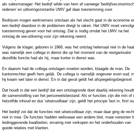
als salesmanager. Het bedrijf wilde van hem af vanwege 'bedrijfseconomisc
redenen' en uitkeringsinstantie UWV gaf daar toestemming voor.
Bedrijven mogen werknemers ontslaan als het slecht gaat in de economie e
een bedrijf daardoor in de problemen dreigt te raken. Het UWV moet vervol
toestemming geven voor het ontslag. Dat is nodig omdat het UWV na het
ontslag de ww-uitkering voor zijn rekening neemt.
Volgens de klager, geboren in 1968, was het ontslag helemaal niet in de haa
was namelijk een collega in dienst die op het moment van de reorganisatie
dezelfde functie had als hij, maar korter in dienst was.
En daarom had de collega ontslagen moeten worden, klaagde de man. De
kantonrechter geeft hem gelijk. De collega is namelijk ongeveer even oud, 
hij kwam wel later in dienst. En in dat geval geldt het afspiegelingsbeginsel.
Dat houdt in dat een bedrijf dat een ontslagronde doet daarbij rekening houd
de samenstelling van het personeelsbestand. Als er functies zijn die min of
hetzelfde inhoud en dus 'uitwisselbaar' zijn, geldt het principe 'last in, first out
Het bedrijf zei dat de functies niet uitwisselbaar zijn, maar daar ging de rech
niet in mee. De functies hadden weliswaar een andere titel, maar vereisten 
leidinggevende kwaliteiten, ervaring met verkopen en het onderhouden van
goede relaties met klanten.