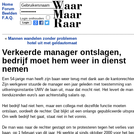
Waar
Home
Forum
Maar
Beelden
F.A.Q.
Login onthouden
Raar
«
Mannen wandelen zonder problemen
hotel uit met geldautomaat
Verkeerde manager ontslagen,
Man die eieren naar koning gooide mag
geen eieren meer bezitten
»
bedrijf moet hem weer in dienst
nemen
Een 54-jarige man heeft zijn baan weer terug met dank aan de kantonrechter
Zijn werkgever stuurde de manager een jaar geleden met toestemming van
uitkeringsinstantie UWV de laan uit, maar dat mocht niet. Het levert de man
tienduizenden euro's aan achterstallig salaris op.
Het bedrijf had niet hem, maar een collega met dezelfde functie moeten
ontslaan, oordeelt de rechter. Dat blijkt uit een onlangs gepubliceerde uitspr
Om welk bedrijf het gaat, staat niet in het vonnis.
De man was naar de rechter gestapt om te protesteren tegen het verlies van
baan, op 1 februari van dit jaar. Hij werkte al sinds oktober 2000 voor het bed