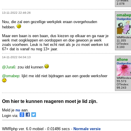
OTindex:
2.078
13-11-2022 22:46:26
omabe
Oudgedie
Nou, die zal een gezellige werkplek eraan overgehouden
hebben.
Maar een baan is een baan, dus kiezen op elkaar en ga naar je
WMRindex
werk met oogkleppen en oordoppen en doe gewoon je werk
11.355
OTindex:
zoals voorheen. Leuk is het echt niet als je zo moet werken tot
3.193
67+ dat is vanaf nu nog 13+ jaar.
14-11-2022 04:04:13
allone
Oudgedie
@Jura6
: zou idd kunnen
@omabep
: lijkt me idd niet bijdragen aan een goede werksfeer
WMRindex
55.573
OTindex:
99.243
Om hier te kunnen reageren moet je lid zijn.
Meld je
nu
aan.
Login via:
WMRphp ver. 6.0 mobiel -
0.01486
secs -
Normale versie