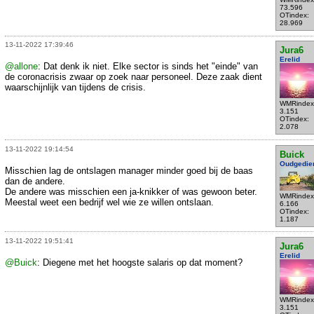
73.596
OTindex:
28.969
13-11-2022 17:39:46
Jura6
Erelid
@allone
: Dat denk ik niet. Elke sector is sinds het "einde" van
de coronacrisis zwaar op zoek naar personeel. Deze zaak dient
waarschijnlijk van tijdens de crisis.
WMRindex
3.151
OTindex:
2.078
13-11-2022 19:14:54
Buick
Oudgedie
Misschien lag de ontslagen manager minder goed bij de baas
dan de andere.
De andere was misschien een ja-knikker of was gewoon beter.
WMRindex
Meestal weet een bedrijf wel wie ze willen ontslaan.
6.166
OTindex:
1.187
13-11-2022 19:51:41
Jura6
Erelid
@Buick
: Diegene met het hoogste salaris op dat moment?
WMRindex
3.151