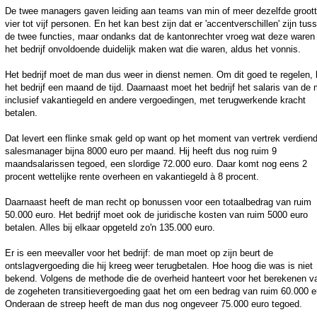
De twee managers gaven leiding aan teams van min of meer dezelfde groott
vier tot vijf personen. En het kan best zijn dat er 'accentverschillen' zijn tus
de twee functies, maar ondanks dat de kantonrechter vroeg wat deze waren
het bedrijf onvoldoende duidelijk maken wat die waren, aldus het vonnis.
Het bedrijf moet de man dus weer in dienst nemen. Om dit goed te regelen, k
het bedrijf een maand de tijd. Daarnaast moet het bedrijf het salaris van de
inclusief vakantiegeld en andere vergoedingen, met terugwerkende kracht
betalen.
Dat levert een flinke smak geld op want op het moment van vertrek verdien
salesmanager bijna 8000 euro per maand. Hij heeft dus nog ruim 9
maandsalarissen tegoed, een slordige 72.000 euro. Daar komt nog eens 2
procent wettelijke rente overheen en vakantiegeld à 8 procent.
Daarnaast heeft de man recht op bonussen voor een totaalbedrag van ruim
50.000 euro. Het bedrijf moet ook de juridische kosten van ruim 5000 euro
betalen. Alles bij elkaar opgeteld zo'n 135.000 euro.
Er is een meevaller voor het bedrijf: de man moet op zijn beurt de
ontslagvergoeding die hij kreeg weer terugbetalen. Hoe hoog die was is niet
bekend. Volgens de methode die de overheid hanteert voor het berekenen v
de zogeheten transitievergoeding gaat het om een bedrag van ruim 60.000 e
Onderaan de streep heeft de man dus nog ongeveer 75.000 euro tegoed.