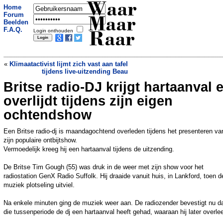
Waar
Home
Forum
Maar
Beelden
F.A.Q.
Login onthouden
Raar
«
Klimaatactivist lijmt zich vast aan tafel
tijdens live-uitzending Beau
Britse radio-DJ krijgt hartaanval 
Zijn de warme herfstdagen funest voor
de Nederlandse natuur?
»
overlijdt tijdens zijn eigen
ochtendshow
Een Britse radio-dj is maandagochtend overleden tijdens het presenteren va
zijn populaire ontbijtshow.
Vermoedelijk kreeg hij een hartaanval tijdens de uitzending.
De Britse Tim Gough (55) was druk in de weer met zijn show voor het
radiostation GenX Radio Suffolk. Hij draaide vanuit huis, in Lankford, toen d
muziek plotseling uitviel.
Na enkele minuten ging de muziek weer aan. De radiozender bevestigt nu da
die tussenperiode de dj een hartaanval heeft gehad, waaraan hij later overle