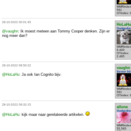
WMRindex
591
OTindex: 
28-10-2022 00:01:45
HoLaHu
Oudgedie
@vaughn
: Ik moest meteen aan Tommy Cooper denken. Zijn er
nog meer dan?
WMRindex
6.400
OTindex:
2.485
28-10-2022 08:50:22
vaughn
Senior lid
@HoLaHu
: Ja ook Ian Cognito bijv.
WMRindex
591
OTindex: 
28-10-2022 09:32:15
allone
Oudgedie
@HoLaHu
: kijk maar naar gerelateerde artikelen.
WMRindex
55.585