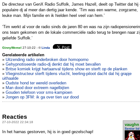
De directeur van GenX Radio Suffolk, James Hazell, deelt op Twitter dat hij
populaire dj al meer dan dertig jaar kende. ‘Tim was een ​​warme, zorgzame,
leuke man. Mijn familie en ik hielden heel veel van hem.’
‘Tim werkt al voor de radio sinds de jaren 80 en was na zijn radiopensionerin
ons team gekomen om de lokale commerciële radio terug te brengen naar zi
geliefde Suffolk.’
GinnyWemel
27-10-22 - ©
Linda
Gerelateerde artikelen
»
Uitzending radio onderbroken door homoporno
»
Gehypnotiseerde radio-dj denkt dat hij moet bevallen
»
Britse komiek krijgt hartaanval tijdens show en sterft op de planken
»
Vlieginstructeur sterft tijdens vlucht, leerling-piloot dacht dat hij grapje
uithaalde
»
Oudste hond ter wereld overleden
»
Man dood door extreem nagelbijten
»
Gouden telefoon voor sms-kampioen
»
Jongen op 3FM: ik ga over tien uur dood
Reacties
27-10-2022 22:34:18
vaughn
Senior lid
In het harnas gestorven, hij is in goed gezelschap!